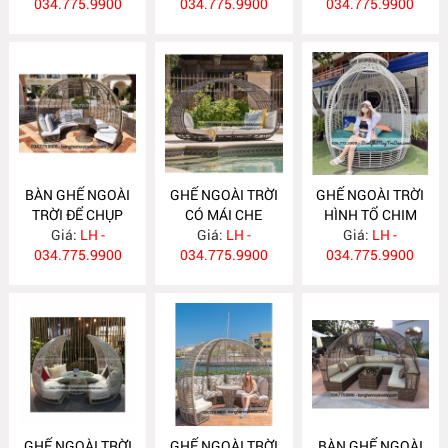
034.775.9900
034.775.9900
034.775.9900
BÀN GHẾ NGOÀI
GHẾ NGOÀI TRỜI
GHẾ NGOÀI TRỜI
TRỜI ĐỂ CHỤP
CÓ MÁI CHE
HÌNH TỔ CHIM
ẢNH CHO RESOT
Giá:
LH -
Giá:
GN371
LH -
Giá:
GN370
LH -
034.775.9900
GN372
034.775.9900
034.775.9900
GHẾ NGOÀI TRỜI
GHẾ NGOÀI TRỜI
BÀN GHẾ NGOÀI