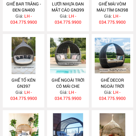
GHẾ BAR TRẮNG -
LƯỚI NHỰA ĐAN
GHẾ MÁI VÒM
ĐEN GN400
MẮT CÁO GN399
MÀU TÍM GN398
Giá:
LH -
Giá:
LH -
Giá:
LH -
034.775.9900
034.775.9900
034.775.9900
GHẾ TỔ KÉN
GHẾ NGOÀI TRỜI
GHẾ DECOR
GN397
CÓ MÁI CHE
NGOÀI TRỜI
Giá:
LH -
Giá:
GN396
LH -
Giá:
GN395
LH -
034.775.9900
034.775.9900
034.775.9900