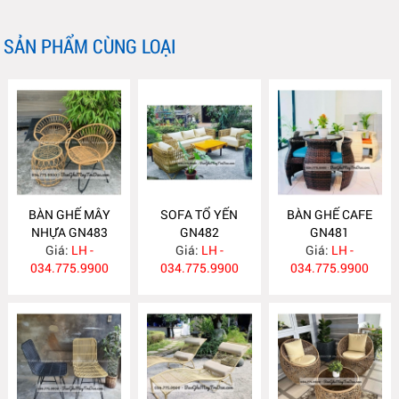
SẢN PHẨM CÙNG LOẠI
BÀN GHẾ MÂY
SOFA TỔ YẾN
BÀN GHẾ CAFE
NHỰA GN483
GN482
GN481
Giá:
LH -
Giá:
LH -
Giá:
LH -
034.775.9900
034.775.9900
034.775.9900