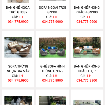
BÀN GHẾ NGOÀI
SOFA NGOÀI TRỜI
BÀN GHẾ PHÒNG
TRỜI GN382
GN381
KHÁCH GN380
Giá:
LH -
Giá:
LH -
Giá:
LH -
034.775.9900
034.775.9900
034.775.9900
SOFA TRỨNG
GHẾ SOFA HÌNH
BÀN GHẾ PHÒNG
NHỰA GIẢ MÂY
TRỨNG GN379
KHÁCH ĐẸP
Giá:
GN377
LH -
Giá:
LH -
Giá:
GN378
LH -
034.775.9900
034.775.9900
034.775.9900