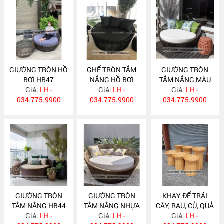
GIƯỜNG TRÒN HỒ
GHẾ TRÒN TẮM
GIƯỜNG TRÒN
BƠI HB47
NẮNG HỒ BƠI
TẮM NẮNG MÀU
Giá:
LH -
Giá:
HB46
LH -
ĐEN HB45
Giá:
LH -
034.775.9900
034.775.9900
034.775.9900
GIƯỜNG TRÒN
GIƯỜNG TRÒN
KHAY ĐỂ TRÁI
TẮM NẮNG HB44
TẮM NẮNG NHỰA
CÂY, RAU, CỦ, QUẢ
Giá:
LH -
GIẢ MÂY HB43
Giá:
LH -
CHO SIÊU THỊ KN5
Giá:
LH -