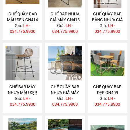
GHẾ QUẦY BAR
GHẾ BAR NHỰA
GHẾ QUẦY BAR
MÀU ĐEN GN414
GIẢ MÂY GN413
BẰNG NHỰA GIẢ
Giá:
LH -
Giá:
LH -
MÂY GN412
Giá:
LH -
034.775.9900
034.775.9900
034.775.9900
GHẾ BAR MÂY
GHẾ QUẦY BAR
GHẾ QUẦY BAR
NHỰA MẪU ĐẸP,
NHỰA GIẢ MÂY
ĐẸP GN409
ĐỘC ĐÁO GN411
Giá:
LH -
Giá:
GN410
LH -
Giá:
LH -
034.775.9900
034.775.9900
034.775.9900