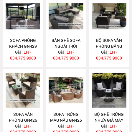
SOFA PHÒNG
BÀN GHẾ SOFA
BỘ SOFA VĂN
KHÁCH GN429
NGOÀI TRỜI
PHÒNG BẰNG
Giá:
LH -
Giá:
GN428
LH -
NHỰA GIẢ MÂY
Giá:
LH -
034.775.9900
034.775.9900
034.775.9900
GN427
SOFA VĂN
SOFA TRỨNG
BỘ GHẾ TRỨNG
PHÒNG GN426
MÀU NÂU GN425
NHỰA GIẢ MÂY
Giá:
LH -
Giá:
LH -
Giá:
GN424
LH -
034.775.9900
034.775.9900
034.775.9900