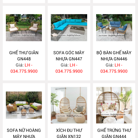
GHẾ THƯ GIÃN
SOFA GÓC MÂY
BỘ BÀN GHẾ MÂY
GN448
NHỰA GN447
NHỰA GN446
Giá:
LH -
Giá:
LH -
Giá:
LH -
034.775.9900
034.775.9900
034.775.9900
SOFA NỮ HOÀNG
XÍCH ĐU THƯ
GHẾ TRỨNG THƯ
MÂY NHỰA
GIÃN XN132
GIÃN GN444