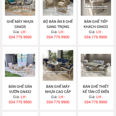
GHẾ MÂY NHỰA
BỘ BÀN ĂN 8 GHẾ
BÀN GHẾ TIẾP
GN435
SANG TRỌNG
KHÁCH GN433
Giá:
LH -
Giá:
GN434
LH -
Giá:
LH -
034.775.9900
034.775.9900
034.775.9900
BÀN GHẾ SÂN
BÀN GHẾ MÂY
BÀN GHẾ THIẾT
VƯỜN GN432
NHỰA CAO CẤP
KẾ TÂN CỔ ĐIỂN
Giá:
LH -
Giá:
GN431
LH -
Giá:
GN430
LH -
034.775.9900
034.775.9900
034.775.9900