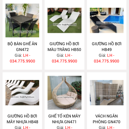
BỘ BÀN GHẾ ĂN
GIƯỜNG HỒ BƠI
GIƯỜNG HỒ BƠI
GN472
MÀU TRẮNG HB50
HB49
Giá:
LH -
Giá:
LH -
Giá:
LH -
034.775.9900
034.775.9900
034.775.9900
GIƯỜNG HỒ BƠI
GHẾ TỔ KÉN MÂY
VÁCH NGĂN
MÂY NHỰA HB48
NHỰA GN471
PHÒNG GN470
Giá:
LH -
Giá:
LH -
Giá:
LH -