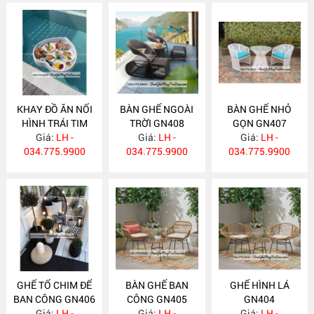
KHAY ĐỒ ĂN NỔI
BÀN GHẾ NGOÀI
BÀN GHẾ NHỎ
HÌNH TRÁI TIM
TRỜI GN408
GỌN GN407
Giá:
K12
LH -
Giá:
LH -
Giá:
LH -
034.775.9900
034.775.9900
034.775.9900
GHẾ TỔ CHIM ĐỂ
BÀN GHẾ BAN
GHẾ HÌNH LÁ
BAN CÔNG GN406
CÔNG GN405
GN404
Giá:
LH -
Giá:
LH -
Giá:
LH -