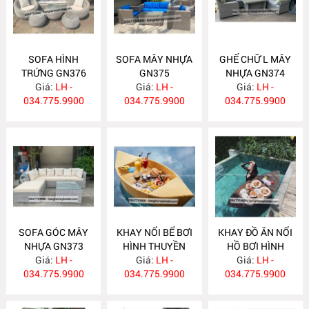
SOFA HÌNH
SOFA MÂY NHỰA
GHẾ CHỮ L MÂY
TRỨNG GN376
GN375
NHỰA GN374
Giá:
LH -
Giá:
LH -
Giá:
LH -
034.775.9900
034.775.9900
034.775.9900
SOFA GÓC MÂY
KHAY NỔI BỂ BƠI
KHAY ĐỒ ĂN NỔI
NHỰA GN373
HÌNH THUYỀN
HỒ BƠI HÌNH
Giá:
LH -
Giá:
K11V
LH -
THUYỀN K11N
Giá:
LH -
034.775.9900
034.775.9900
034.775.9900