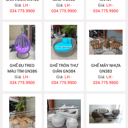
Giá:
LH -
Giá:
XN128
LH -
Giá:
LH -
034.775.9900
034.775.9900
034.775.9900
GHẾ ĐU TREO
GHẾ TRÒN THƯ
GHẾ MÂY NHỰA
MÀU TÍM GN386
GIÃN GN384
GN383
Giá:
LH -
Giá:
LH -
Giá:
LH -
034.775.9900
034.775.9900
034.775.9900