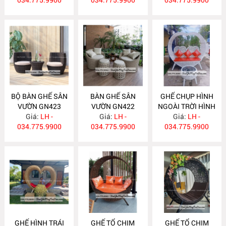
BỘ BÀN GHẾ SÂN
BÀN GHẾ SÂN
GHẾ CHỤP HÌNH
VƯỜN GN423
VƯỜN GN422
NGOÀI TRỜI HÌNH
Giá:
LH -
Giá:
LH -
TRÁI TIM GN421
Giá:
LH -
034.775.9900
034.775.9900
034.775.9900
GHẾ HÌNH TRÁI
GHẾ TỔ CHIM
GHẾ TỔ CHIM