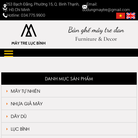
253 Bạch Đằng, Phường 15, Q. Bình Thạnh,
Email:
Tp. Hồ Chí Minh
dodungmaytre@gmail.com
Hotline: 034.775.9900
DANH MỤC SẢN PHẨM
MÂY TỰ NHIÊN
NHỰA GIẢ MÂY
DÂY DÙ
LỤC BÌNH