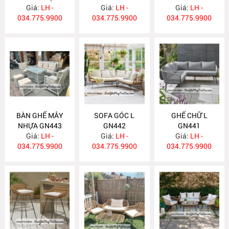
Giá:
GN445
LH -
Giá:
LH -
Giá:
LH -
034.775.9900
034.775.9900
034.775.9900
BÀN GHẾ MÂY
SOFA GÓC L
GHẾ CHỮ L
NHỰA GN443
GN442
GN441
Giá:
LH -
Giá:
LH -
Giá:
LH -
034.775.9900
034.775.9900
034.775.9900