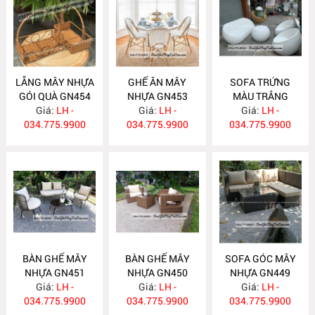
LẴNG MÂY NHỰA
GHẾ ĂN MÂY
SOFA TRỨNG
GÓI QUÀ GN454
NHỰA GN453
MÀU TRẮNG
Giá:
LH -
Giá:
LH -
Giá:
GN452
LH -
034.775.9900
034.775.9900
034.775.9900
BÀN GHẾ MÂY
BÀN GHẾ MÂY
SOFA GÓC MÂY
NHỰA GN451
NHỰA GN450
NHỰA GN449
Giá:
LH -
Giá:
LH -
Giá:
LH -
034.775.9900
034.775.9900
034.775.9900