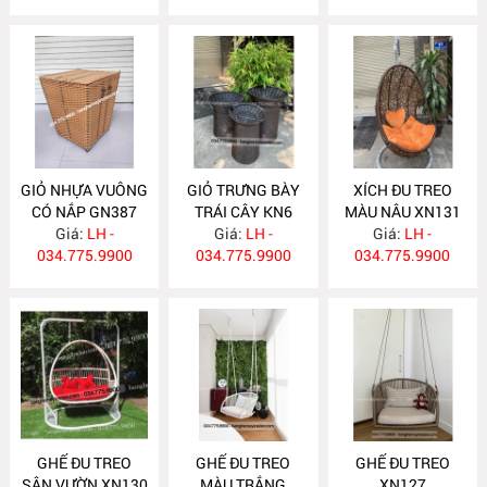
GIỎ NHỰA VUÔNG
GIỎ TRƯNG BÀY
XÍCH ĐU TREO
CÓ NẮP GN387
TRÁI CÂY KN6
MÀU NÂU XN131
Giá:
LH -
Giá:
LH -
Giá:
LH -
034.775.9900
034.775.9900
034.775.9900
GHẾ ĐU TREO
GHẾ ĐU TREO
GHẾ ĐU TREO
SÂN VƯỜN XN130
MÀU TRẮNG
XN127