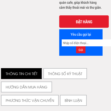
quán cafe, giúp khách hàng
cảm thấy thoải mái và thư giãn.
ĐẶT HÀNG
Yêu cầu gọi lại
THÔNG TIN CHI TIẾT
THÔNG SỐ KỸ THUẬT
HƯỚNG DẪN MUA HÀNG
PHƯƠNG THỨC VẬN CHUYỂN
BÌNH LUẬN