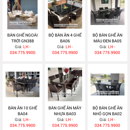
BÀN GHẾ NGOÀI
BỘ BÀN ĂN 4 GHẾ
BỘ BÀN GHẾ ĂN
TRỜI GN388
BA06
MÀU ĐEN BA05
Giá:
LH -
Giá:
LH -
Giá:
LH -
034.775.9900
034.775.9900
034.775.9900
BÀN ĂN 10 GHẾ
BÀN GHẾ ĂN MÂY
BỘ BÀN GHẾ ĂN
BA04
NHỰA BA03
NHỎ GỌN BA02
Giá:
LH -
Giá:
LH -
Giá:
LH -
034.775.9900
034.775.9900
034.775.9900