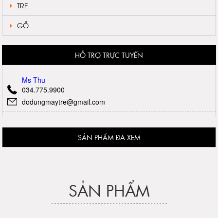
TRE
GỖ
HỖ TRỢ TRỰC TUYẾN
Ms Thu
034.775.9900
dodungmaytre@gmail.com
SẢN PHẨM ĐÃ XEM
SẢN PHẨM