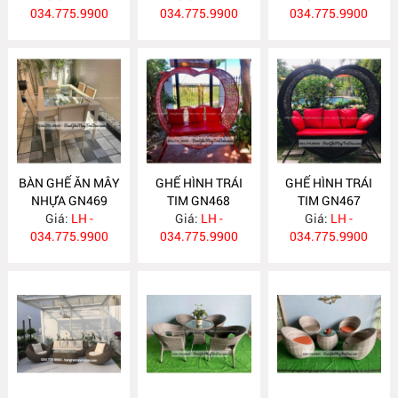
034.775.9900
034.775.9900
034.775.9900
BÀN GHẾ ĂN MÂY
GHẾ HÌNH TRÁI
GHẾ HÌNH TRÁI
NHỰA GN469
TIM GN468
TIM GN467
Giá:
LH -
Giá:
LH -
Giá:
LH -
034.775.9900
034.775.9900
034.775.9900