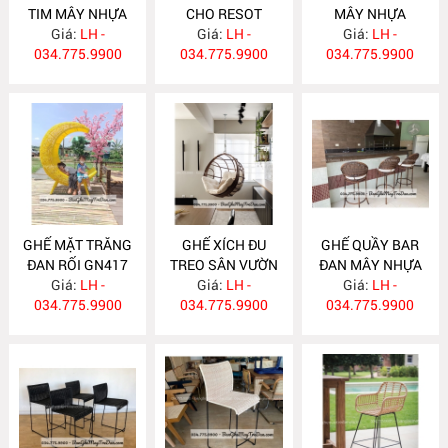
TIM MÂY NHỰA
CHO RESOT
MÂY NHỰA
Giá:
GN420
LH -
Giá:
GN419
LH -
Giá:
GN418
LH -
034.775.9900
034.775.9900
034.775.9900
GHẾ MẶT TRĂNG
GHẾ XÍCH ĐU
GHẾ QUẦY BAR
ĐAN RỐI GN417
TREO SÂN VƯỜN
ĐAN MÂY NHỰA
Giá:
LH -
Giá:
GN416
LH -
Giá:
GN415
LH -
034.775.9900
034.775.9900
034.775.9900