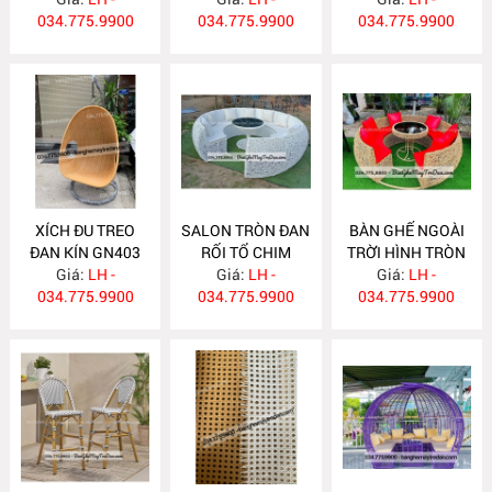
034.775.9900
034.775.9900
034.775.9900
XÍCH ĐU TREO
SALON TRÒN ĐAN
BÀN GHẾ NGOÀI
ĐAN KÍN GN403
RỐI TỔ CHIM
TRỜI HÌNH TRÒN
Giá:
LH -
Giá:
GN402
LH -
Giá:
GN401
LH -
034.775.9900
034.775.9900
034.775.9900