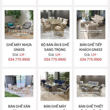
GHẾ MÂY NHỰA
BỘ BÀN ĂN 8 GHẾ
BÀN GHẾ TIẾP
GN435
SANG TRỌNG
KHÁCH GN433
Giá:
LH -
Giá:
GN434
LH -
Giá:
LH -
034.775.9900
034.775.9900
034.775.9900
BÀN GHẾ SÂN
BÀN GHẾ MÂY
BÀN GHẾ THIẾT