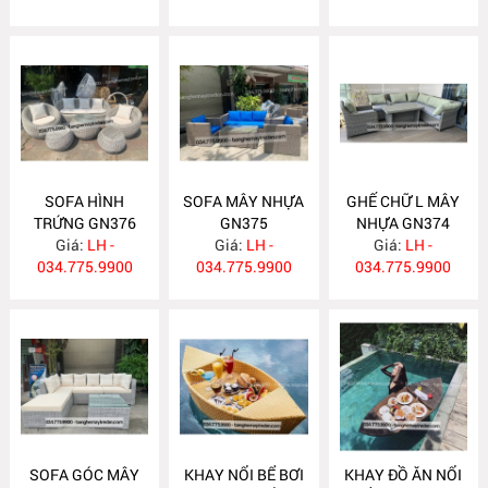
SOFA HÌNH
SOFA MÂY NHỰA
GHẾ CHỮ L MÂY
TRỨNG GN376
GN375
NHỰA GN374
Giá:
LH -
Giá:
LH -
Giá:
LH -
034.775.9900
034.775.9900
034.775.9900
SOFA GÓC MÂY
KHAY NỔI BỂ BƠI
KHAY ĐỒ ĂN NỔI