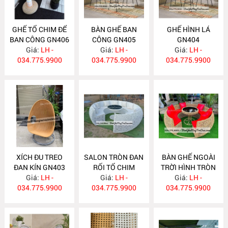
GHẾ TỔ CHIM ĐỂ
BÀN GHẾ BAN
GHẾ HÌNH LÁ
BAN CÔNG GN406
CÔNG GN405
GN404
Giá:
LH -
Giá:
LH -
Giá:
LH -
034.775.9900
034.775.9900
034.775.9900
XÍCH ĐU TREO
SALON TRÒN ĐAN
BÀN GHẾ NGOÀI
ĐAN KÍN GN403
RỐI TỔ CHIM
TRỜI HÌNH TRÒN
Giá:
LH -
Giá:
GN402
LH -
Giá:
GN401
LH -
034.775.9900
034.775.9900
034.775.9900