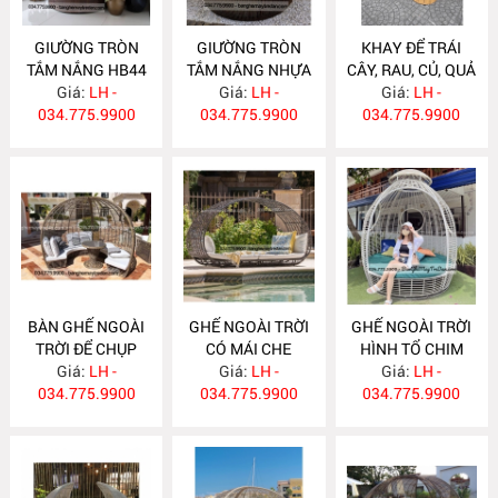
GIƯỜNG TRÒN
GIƯỜNG TRÒN
KHAY ĐỂ TRÁI
TẮM NẮNG HB44
TẮM NẮNG NHỰA
CÂY, RAU, CỦ, QUẢ
Giá:
LH -
GIẢ MÂY HB43
Giá:
LH -
CHO SIÊU THỊ KN5
Giá:
LH -
034.775.9900
034.775.9900
034.775.9900
BÀN GHẾ NGOÀI
GHẾ NGOÀI TRỜI
GHẾ NGOÀI TRỜI
TRỜI ĐỂ CHỤP
CÓ MÁI CHE
HÌNH TỔ CHIM
ẢNH CHO RESOT
Giá:
LH -
Giá:
GN371
LH -
Giá:
GN370
LH -
034.775.9900
GN372
034.775.9900
034.775.9900