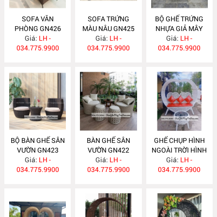
SOFA VĂN
SOFA TRỨNG
BỘ GHẾ TRỨNG
PHÒNG GN426
MÀU NÂU GN425
NHỰA GIẢ MÂY
Giá:
LH -
Giá:
LH -
Giá:
GN424
LH -
034.775.9900
034.775.9900
034.775.9900
BỘ BÀN GHẾ SÂN
BÀN GHẾ SÂN
GHẾ CHỤP HÌNH
VƯỜN GN423
VƯỜN GN422
NGOÀI TRỜI HÌNH
Giá:
LH -
Giá:
LH -
TRÁI TIM GN421
Giá:
LH -
034.775.9900
034.775.9900
034.775.9900