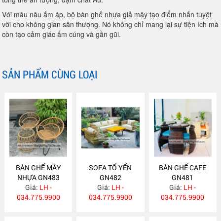
Với màu nâu ấm áp, bộ bàn ghế nhựa giả mây tạo điểm nhấn tuyệt
vời cho không gian sân thượng. Nó không chỉ mang lại sự tiện ích mà
còn tạo cảm giác ấm cúng và gần gũi.
SẢN PHẨM CÙNG LOẠI
BÀN GHẾ MÂY
SOFA TỔ YẾN
BÀN GHẾ CAFE
NHỰA GN483
GN482
GN481
Giá:
LH -
Giá:
LH -
Giá:
LH -
034.775.9900
034.775.9900
034.775.9900