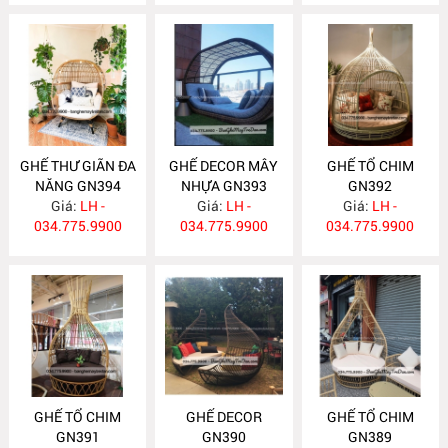
GHẾ THƯ GIÃN ĐA
GHẾ DECOR MÂY
GHẾ TỔ CHIM
NĂNG GN394
NHỰA GN393
GN392
Giá:
LH -
Giá:
LH -
Giá:
LH -
034.775.9900
034.775.9900
034.775.9900
GHẾ TỔ CHIM
GHẾ DECOR
GHẾ TỔ CHIM
GN391
GN390
GN389