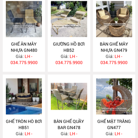
GHẾ ĂN MÂY
GIƯỜNG HỒ BƠI
BÀN GHẾ MÂY
NHỰA GN480
HB52
NHỰA GN479
Giá:
LH -
Giá:
LH -
Giá:
LH -
034.775.9900
034.775.9900
034.775.9900
GHẾ TRÒN HÒ BƠI
BÀN GHẾ QUẦY
GHẾ MẶT TRĂNG
HB51
BAR GN478
GN477
Giá:
LH -
Giá:
LH -
Giá:
LH -