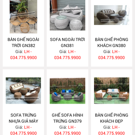
BÀN GHẾ NGOÀI
SOFA NGOÀI TRỜI
BÀN GHẾ PHÒNG
TRỜI GN382
GN381
KHÁCH GN380
Giá:
LH -
Giá:
LH -
Giá:
LH -
034.775.9900
034.775.9900
034.775.9900
SOFA TRỨNG
GHẾ SOFA HÌNH
BÀN GHẾ PHÒNG
NHỰA GIẢ MÂY
TRỨNG GN379
KHÁCH ĐẸP
Giá:
GN377
LH -
Giá:
LH -
Giá:
GN378
LH -
034.775.9900
034.775.9900
034.775.9900