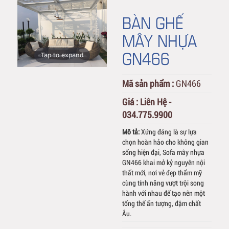
BÀN GHẾ
MÂY NHỰA
GN466
Tap to expand
Mã sản phẩm :
GN466
Giá :
Liên Hệ -
034.775.9900
Mô tả:
Xứng đáng là sự lựa
chọn hoàn hảo cho không gian
sống hiện đại, Sofa mây nhựa
GN466 khai mở kỷ nguyên nội
thất mới, nơi vẻ đẹp thẩm mỹ
cùng tính năng vượt trội song
hành với nhau để tạo nên một
tổng thể ấn tượng, đậm chất
Âu.