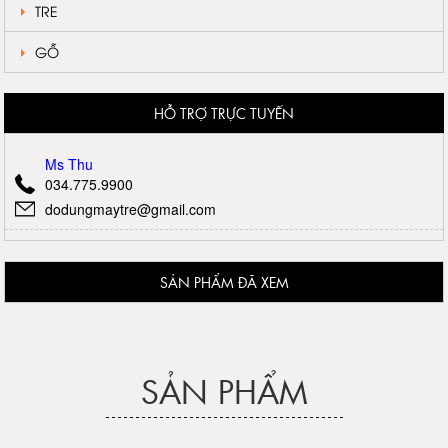
TRE
GỖ
HỖ TRỢ TRỰC TUYẾN
Ms Thu
034.775.9900
dodungmaytre@gmail.com
SẢN PHẨM ĐÃ XEM
SẢN PHẨM