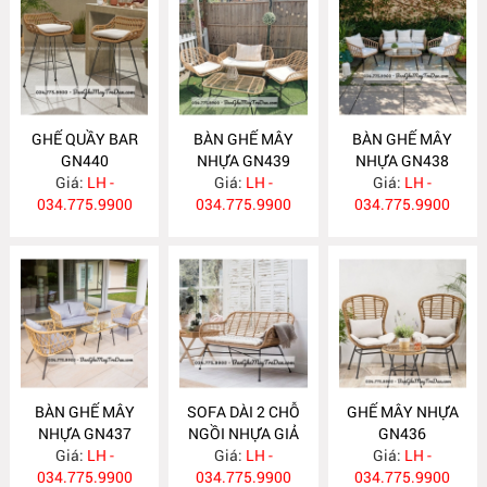
GHẾ QUẦY BAR
BÀN GHẾ MÂY
BÀN GHẾ MÂY
GN440
NHỰA GN439
NHỰA GN438
Giá:
LH -
Giá:
LH -
Giá:
LH -
034.775.9900
034.775.9900
034.775.9900
BÀN GHẾ MÂY
SOFA DÀI 2 CHỖ
GHẾ MÂY NHỰA
NHỰA GN437
NGỒI NHỰA GIẢ
GN436
Giá:
LH -
MÂY GN436
Giá:
LH -
Giá:
LH -
034.775.9900
034.775.9900
034.775.9900