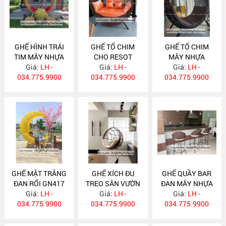
GHẾ HÌNH TRÁI
GHẾ TỔ CHIM
GHẾ TỔ CHIM
TIM MÂY NHỰA
CHO RESOT
MÂY NHỰA
Giá:
GN420
LH -
Giá:
GN419
LH -
Giá:
GN418
LH -
034.775.9900
034.775.9900
034.775.9900
GHẾ MẶT TRĂNG
GHẾ XÍCH ĐU
GHẾ QUẦY BAR
ĐAN RỐI GN417
TREO SÂN VƯỜN
ĐAN MÂY NHỰA
Giá:
LH -
Giá:
GN416
LH -
Giá:
GN415
LH -
034.775.9900
034.775.9900
034.775.9900