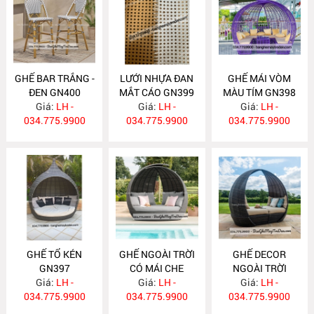
GHẾ BAR TRẮNG -
LƯỚI NHỰA ĐAN
GHẾ MÁI VÒM
ĐEN GN400
MẮT CÁO GN399
MÀU TÍM GN398
Giá:
LH -
Giá:
LH -
Giá:
LH -
034.775.9900
034.775.9900
034.775.9900
GHẾ TỔ KÉN
GHẾ NGOÀI TRỜI
GHẾ DECOR
GN397
CÓ MÁI CHE
NGOÀI TRỜI
Giá:
LH -
Giá:
GN396
LH -
Giá:
GN395
LH -
034.775.9900
034.775.9900
034.775.9900