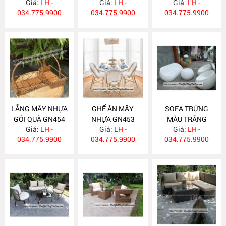
Giá:
LH -
Giá:
LH -
Giá:
LH -
034.775.9900
034.775.9900
034.775.9900
LẴNG MÂY NHỰA
GHẾ ĂN MÂY
SOFA TRỨNG
GÓI QUÀ GN454
NHỰA GN453
MÀU TRẮNG
Giá:
LH -
Giá:
LH -
Giá:
GN452
LH -
034.775.9900
034.775.9900
034.775.9900