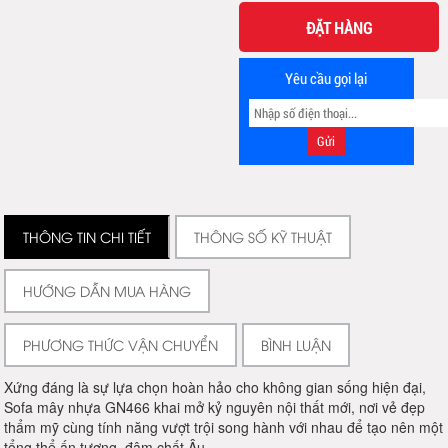
ĐẶT HÀNG
Yêu cầu gọi lại
THÔNG TIN CHI TIẾT
THÔNG SỐ KỸ THUẬT
HƯỚNG DẪN MUA HÀNG
PHƯƠNG THỨC VẬN CHUYỂN
BÌNH LUẬN
Xứng đáng là sự lựa chọn hoàn hảo cho không gian sống hiện đại,
Sofa mây nhựa GN466 khai mở kỷ nguyên nội thất mới, nơi vẻ đẹp
thẩm mỹ cùng tính năng vượt trội song hành với nhau để tạo nên một
tổng thể ấn tượng, đậm chất Âu.