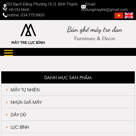
253 Bạch Đằng, Phường 15, Q. Bình Thạnh,
Email:
Tp. Hồ Chí Minh
dodungmaytre@gmail.com
Hotline: 034.775.9900
DANH MỤC SẢN PHẨM
MÂY TỰ NHIÊN
NHỰA GIẢ MÂY
DÂY DÙ
LỤC BÌNH