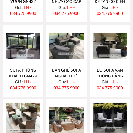
VƯỜN GN432
NHỰA CAO CẤP
KẾ TÂN CỔ ĐIỂN
Giá:
LH -
Giá:
GN431
LH -
Giá:
GN430
LH -
034.775.9900
034.775.9900
034.775.9900
SOFA PHÒNG
BÀN GHẾ SOFA
BỘ SOFA VĂN
KHÁCH GN429
NGOÀI TRỜI
PHÒNG BẰNG
Giá:
LH -
Giá:
GN428
LH -
NHỰA GIẢ MÂY
Giá:
LH -
034.775.9900
034.775.9900
034.775.9900
GN427