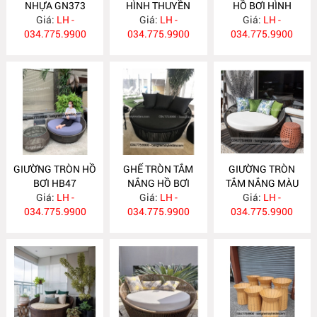
NHỰA GN373
HÌNH THUYỀN
HỒ BƠI HÌNH
Giá:
LH -
Giá:
K11V
LH -
THUYỀN K11N
Giá:
LH -
034.775.9900
034.775.9900
034.775.9900
GIƯỜNG TRÒN HỒ
GHẾ TRÒN TẮM
GIƯỜNG TRÒN
BƠI HB47
NẮNG HỒ BƠI
TẮM NẮNG MÀU
Giá:
LH -
Giá:
HB46
LH -
ĐEN HB45
Giá:
LH -
034.775.9900
034.775.9900
034.775.9900