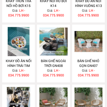
KHAY TRÒN THẢ
KHAY NỔI HỒ BƠI
KHAY ĐỒ ĂN NỔI
NỔI HỒ BƠI K15
K14
HÌNH VUÔNG K13
Giá:
LH -
Giá:
LH -
Giá:
LH -
034.775.9900
034.775.9900
034.775.9900
KHAY ĐỒ ĂN NỔI
BÀN GHẾ NGOÀI
BÀN GHẾ NHỎ
HÌNH TRÁI TIM
TRỜI GN408
GỌN GN407
Giá:
K12
LH -
Giá:
LH -
Giá:
LH -
034.775.9900
034.775.9900
034.775.9900