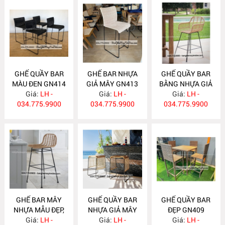
GHẾ QUẦY BAR
GHẾ BAR NHỰA
GHẾ QUẦY BAR
MÀU ĐEN GN414
GIẢ MÂY GN413
BẰNG NHỰA GIẢ
Giá:
LH -
Giá:
LH -
MÂY GN412
Giá:
LH -
034.775.9900
034.775.9900
034.775.9900
GHẾ BAR MÂY
GHẾ QUẦY BAR
GHẾ QUẦY BAR
NHỰA MẪU ĐẸP,
NHỰA GIẢ MÂY
ĐẸP GN409
ĐỘC ĐÁO GN411
Giá:
LH -
Giá:
GN410
LH -
Giá:
LH -