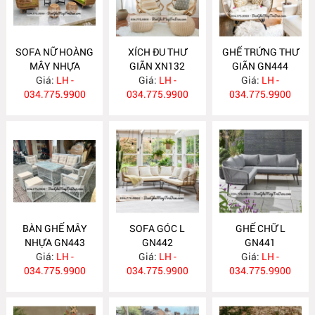
SOFA NỮ HOÀNG
XÍCH ĐU THƯ
GHẾ TRỨNG THƯ
MÂY NHỰA
GIÃN XN132
GIÃN GN444
Giá:
GN445
LH -
Giá:
LH -
Giá:
LH -
034.775.9900
034.775.9900
034.775.9900
BÀN GHẾ MÂY
SOFA GÓC L
GHẾ CHỮ L
NHỰA GN443
GN442
GN441
Giá:
LH -
Giá:
LH -
Giá:
LH -
034.775.9900
034.775.9900
034.775.9900