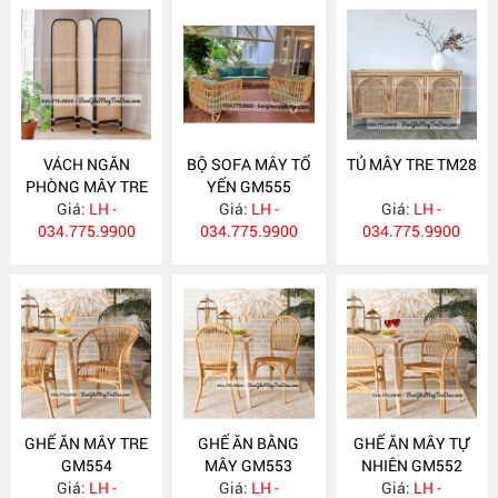
VÁCH NGĂN
BỘ SOFA MÂY TỔ
TỦ MÂY TRE TM28
PHÒNG MÂY TRE
YẾN GM555
Giá:
BP28
LH -
Giá:
LH -
Giá:
LH -
034.775.9900
034.775.9900
034.775.9900
GHẾ ĂN MÂY TRE
GHẾ ĂN BẰNG
GHẾ ĂN MÂY TỰ
GM554
MÂY GM553
NHIÊN GM552
Giá:
LH -
Giá:
LH -
Giá:
LH -