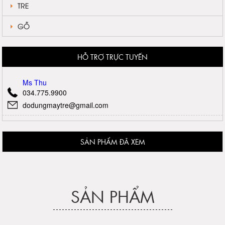
TRE
GỖ
HỖ TRỢ TRỰC TUYẾN
Ms Thu
034.775.9900
dodungmaytre@gmail.com
SẢN PHẨM ĐÃ XEM
SẢN PHẨM