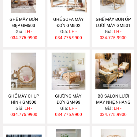
GHẾ MÂY ĐƠN
GHẾ SOFA MÂY
GHẾ MÂY ĐƠN ỐP
ĐẸP GM503
ĐƠN GM502
LƯỚI MÂY GM501
Giá:
LH -
Giá:
LH -
Giá:
LH -
034.775.9900
034.775.9900
034.775.9900
GHẾ MÂY CHỤP
GIƯỜNG MÂY
BỘ SALON LƯỚI
HÌNH GM500
ĐƠN GM499
MÂY NHẸ NHÀNG
Giá:
LH -
Giá:
LH -
Giá:
GM498
LH -
034.775.9900
034.775.9900
034.775.9900