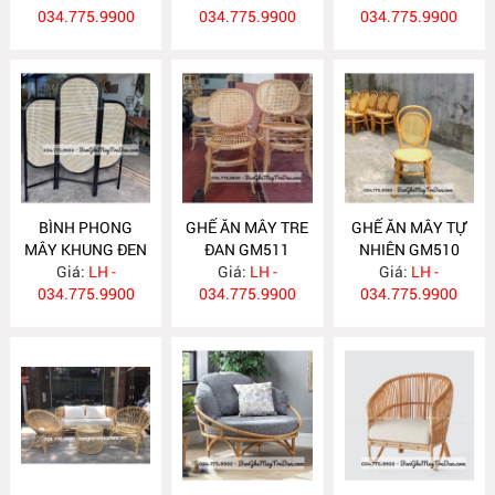
034.775.9900
034.775.9900
034.775.9900
BÌNH PHONG
GHẾ ĂN MÂY TRE
GHẾ ĂN MÂY TỰ
MÂY KHUNG ĐEN
ĐAN GM511
NHIÊN GM510
Giá:
BP17
LH -
Giá:
LH -
Giá:
LH -
034.775.9900
034.775.9900
034.775.9900