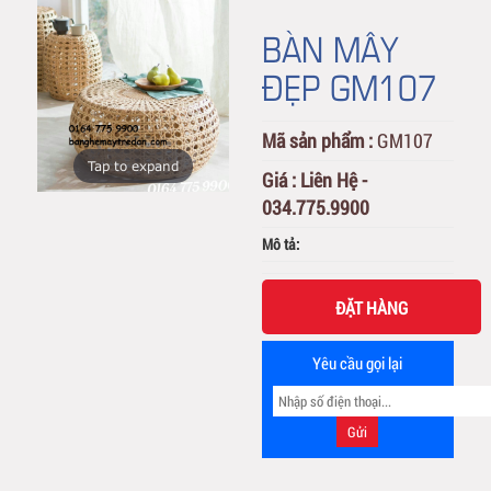
BÀN MÂY
ĐẸP GM107
Mã sản phẩm :
GM107
Tap to expand
Giá :
Liên Hệ -
034.775.9900
Mô tả:
ĐẶT HÀNG
Yêu cầu gọi lại