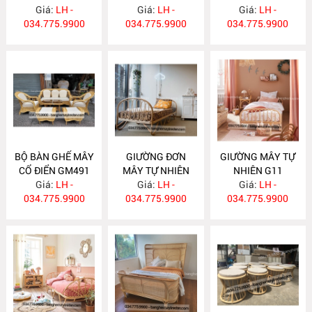
Giá:
LH -
Giá:
LH -
Giá:
GM492
LH -
034.775.9900
034.775.9900
034.775.9900
BỘ BÀN GHẾ MÂY
GIƯỜNG ĐƠN
GIƯỜNG MÂY TỰ
CỔ ĐIỂN GM491
MÂY TỰ NHIÊN
NHIÊN G11
Giá:
LH -
Giá:
G12
LH -
Giá:
LH -
034.775.9900
034.775.9900
034.775.9900