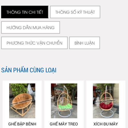
THÔNG TIN CHI TIẾT
THÔNG SỐ KỸ THUẬT
HƯỚNG DẪN MUA HÀNG
PHƯƠNG THỨC VẬN CHUYỂN
BÌNH LUẬN
SẢN PHẨM CÙNG LOẠI
GHẾ BẬP BÊNH
GHẾ MÂY TREO
XÍCH ĐU MÂY