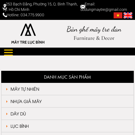
253 Bạch Đằng, Phường 15, Q. Bình Thạnh,
Email:
Tp. Hồ Chí Minh
dodungmaytre@gmail.com
Hotline: 034.775.9900
DANH MỤC SẢN PHẨM
MÂY TỰ NHIÊN
NHỰA GIẢ MÂY
DÂY DÙ
LỤC BÌNH