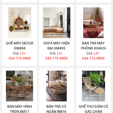
GHẾ MÂY DECOR
SOFA MÂY HIỆN
BÀN TRÀ MÂY
GM494
ĐẠI GM493
PHÒNG KHÁCH
Giá:
LH -
Giá:
LH -
HIỆN ĐẠI BM18
Giá:
LH -
034.775.9900
034.775.9900
034.775.9900
BÀN MÂY HÌNH
BÀN TRÀ CÓ
GHẾ THƯ GIÃN CÓ
TRÒN BM17
NGĂN BM16
GÁC CHÂN