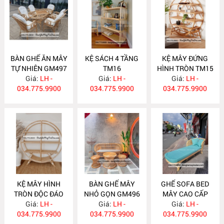
BÀN GHẾ ĂN MÂY
KỆ SÁCH 4 TẦNG
KỆ MÂY ĐỨNG
TỰ NHIÊN GM497
TM16
HÌNH TRÒN TM15
Giá:
LH -
Giá:
LH -
Giá:
LH -
034.775.9900
034.775.9900
034.775.9900
KỆ MÂY HÌNH
BÀN GHẾ MÂY
GHẾ SOFA BED
TRÒN ĐỘC ĐÁO
NHỎ GỌN GM496
MÂY CAO CẤP
Giá:
TM14
LH -
Giá:
LH -
Giá:
GM495
LH -
034.775.9900
034.775.9900
034.775.9900