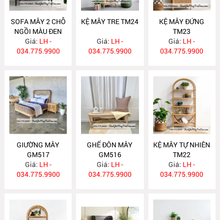
SOFA MÂY 2 CHỖ
KỆ MÂY TRE TM24
KỆ MÂY ĐỨNG
NGỒI MÀU ĐEN
TM23
Giá:
GM518
LH -
Giá:
LH -
Giá:
LH -
034.775.9900
034.775.9900
034.775.9900
GIƯỜNG MÂY
GHẾ ĐÔN MÂY
KỆ MÂY TỰ NHIÊN
GM517
GM516
TM22
Giá:
LH -
Giá:
LH -
Giá:
LH -
034.775.9900
034.775.9900
034.775.9900