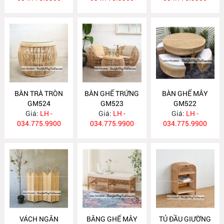
BÀN TRÀ TRÒN
BÀN GHẾ TRỨNG
BÀN GHẾ MÂY
GM524
GM523
GM522
Giá:
LH -
Giá:
LH -
Giá:
LH -
034.775.9900
034.775.9900
034.775.9900
VÁCH NGĂN
BĂNG GHẾ MÂY
TỦ ĐẦU GIƯỜNG