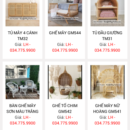
TỦ MÂY 4 CÁNH
GHẾ MÂY GM544
TỦ ĐẦU GIƯỜNG
TM32
TM31
Giá:
LH -
Giá:
LH -
Giá:
LH -
034.775.9900
034.775.9900
034.775.9900
BÀN GHẾ MÂY
GHẾ TỔ CHIM
GHẾ MÂY NỮ
SƠN MÀU TRẮNG
GM542
HOÀNG GM541
Giá:
GM543
LH -
Giá:
LH -
Giá:
LH -
034.775.9900
034.775.9900
034.775.9900