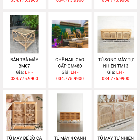
BÀN TRÀ MÂY
GHẾ NAIL CAO
TỦ SONG MÂY TỰ
BM07
CẤP GM480
NHIÊN TM13
Giá:
LH -
Giá:
LH -
Giá:
LH -
034.775.9900
034.775.9900
034.775.9900
TỦ MÂY ĐỂ ĐỒ CÁ
TỦ MÂY 4 CÁNH
TỦ MÂY TỰ NHIÊN