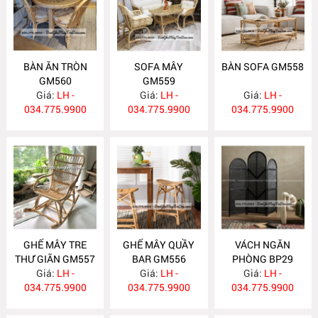
BÀN ĂN TRÒN
SOFA MÂY
BÀN SOFA GM558
GM560
GM559
Giá:
LH -
Giá:
LH -
Giá:
LH -
034.775.9900
034.775.9900
034.775.9900
GHẾ MÂY TRE
GHẾ MÂY QUẦY
VÁCH NGĂN
THƯ GIÃN GM557
BAR GM556
PHÒNG BP29
Giá:
LH -
Giá:
LH -
Giá:
LH -
034.775.9900
034.775.9900
034.775.9900