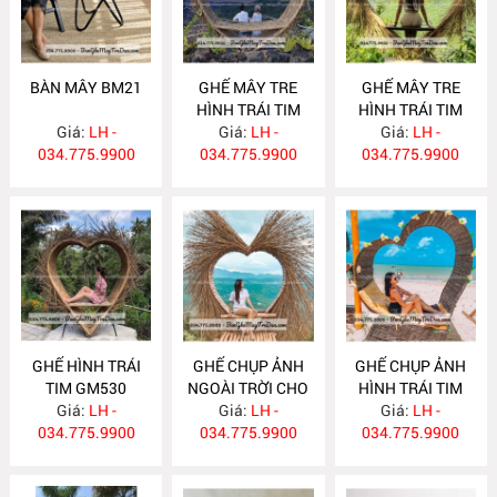
BÀN MÂY BM21
GHẾ MÂY TRE
GHẾ MÂY TRE
HÌNH TRÁI TIM
HÌNH TRÁI TIM
Giá:
LH -
Giá:
GM532
LH -
Giá:
GM531
LH -
034.775.9900
034.775.9900
034.775.9900
GHẾ HÌNH TRÁI
GHẾ CHỤP ẢNH
GHẾ CHỤP ẢNH
TIM GM530
NGOÀI TRỜI CHO
HÌNH TRÁI TIM
Giá:
LH -
RESOT GM529
Giá:
LH -
Giá:
GM528
LH -
034.775.9900
034.775.9900
034.775.9900