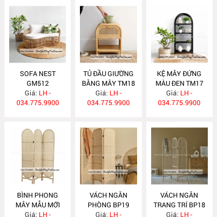
SOFA NEST
TỦ ĐẦU GIƯỜNG
KỆ MÂY ĐỨNG
GM512
BẰNG MÂY TM18
MÀU ĐEN TM17
Giá:
LH -
Giá:
LH -
Giá:
LH -
034.775.9900
034.775.9900
034.775.9900
BÌNH PHONG
VÁCH NGĂN
VÁCH NGĂN
MÂY MẪU MỚI
PHÒNG BP19
TRANG TRÍ BP18
Giá:
BP20
LH -
Giá:
LH -
Giá:
LH -