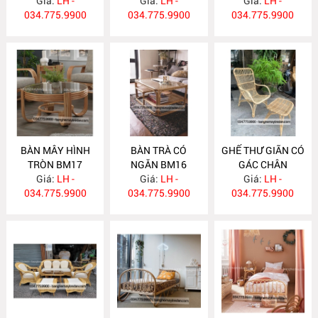
Giá:
LH -
Giá:
LH -
HIỆN ĐẠI BM18
Giá:
LH -
034.775.9900
034.775.9900
034.775.9900
BÀN MÂY HÌNH
BÀN TRÀ CÓ
GHẾ THƯ GIÃN CÓ
TRÒN BM17
NGĂN BM16
GÁC CHÂN
Giá:
LH -
Giá:
LH -
Giá:
GM492
LH -
034.775.9900
034.775.9900
034.775.9900