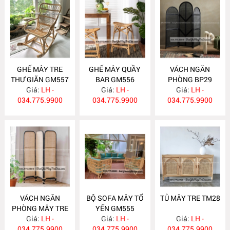
GHẾ MÂY TRE
GHẾ MÂY QUẦY
VÁCH NGĂN
THƯ GIÃN GM557
BAR GM556
PHÒNG BP29
Giá:
LH -
Giá:
LH -
Giá:
LH -
034.775.9900
034.775.9900
034.775.9900
VÁCH NGĂN
BỘ SOFA MÂY TỔ
TỦ MÂY TRE TM28
PHÒNG MÂY TRE
YẾN GM555
Giá:
BP28
LH -
Giá:
LH -
Giá:
LH -
034.775.9900
034.775.9900
034.775.9900