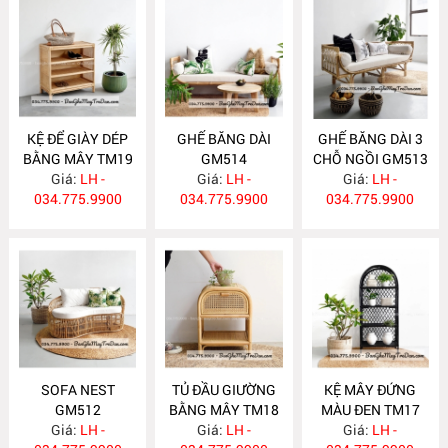
KỆ ĐỂ GIÀY DÉP
GHẾ BĂNG DÀI
GHẾ BĂNG DÀI 3
BẰNG MÂY TM19
GM514
CHỖ NGỒI GM513
Giá:
LH -
Giá:
LH -
Giá:
LH -
034.775.9900
034.775.9900
034.775.9900
SOFA NEST
TỦ ĐẦU GIƯỜNG
KỆ MÂY ĐỨNG
GM512
BẰNG MÂY TM18
MÀU ĐEN TM17
Giá:
LH -
Giá:
LH -
Giá:
LH -