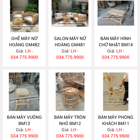
GHẾ MÂY NỮ
SALON MÂY NỮ
BÀN MÂY HÌNH
HOÀNG GM482
HOÀNG GM481
CHỮ NHẬT BM14
Giá:
LH -
Giá:
LH -
Giá:
LH -
034.775.9900
034.775.9900
034.775.9900
BÀN MÂY VUÔNG
BÀN MÂY TRÒN
BÀN MÂY PHÒNG
BM13
NHỎ BM12
KHÁCH BM11
Giá:
LH -
Giá:
LH -
Giá:
LH -
034.775.9900
034.775.9900
034.775.9900