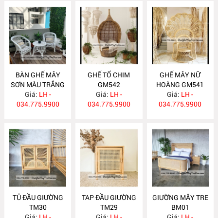
BÀN GHẾ MÂY
GHẾ TỔ CHIM
GHẾ MÂY NỮ
SƠN MÀU TRẮNG
GM542
HOÀNG GM541
Giá:
GM543
LH -
Giá:
LH -
Giá:
LH -
034.775.9900
034.775.9900
034.775.9900
TỦ ĐẦU GIƯỜNG
TAP ĐẦU GIƯỜNG
GIƯỜNG MÂY TRE
TM30
TM29
BM01
Giá:
LH -
Giá:
LH -
Giá:
LH -