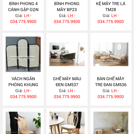
BÌNH PHONG 4
BÌNH PHONG
KỆ MÂY TRE LÁ
CÁNH GẬP GỌN
MÂY BP23
TM28
Giá:
BP24
LH -
Giá:
LH -
Giá:
LH -
034.775.9900
034.775.9900
034.775.9900
VÁCH NGĂN
GHẾ MÂY MÀU
BÀN GHẾ MÂY
PHÒNG KHUNG
ĐEN GM537
TRE ĐAN GM536
SƠN ĐEN BP22
Giá:
LH -
Giá:
LH -
Giá:
LH -
034.775.9900
034.775.9900
034.775.9900