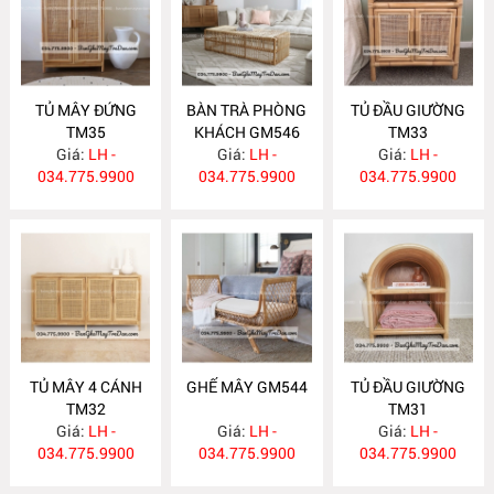
TỦ MÂY ĐỨNG
BÀN TRÀ PHÒNG
TỦ ĐẦU GIƯỜNG
TM35
KHÁCH GM546
TM33
Giá:
LH -
Giá:
LH -
Giá:
LH -
034.775.9900
034.775.9900
034.775.9900
TỦ MÂY 4 CÁNH
GHẾ MÂY GM544
TỦ ĐẦU GIƯỜNG
TM32
TM31
Giá:
LH -
Giá:
LH -
Giá:
LH -
034.775.9900
034.775.9900
034.775.9900