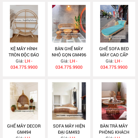
KỆ MÂY HÌNH
BÀN GHẾ MÂY
GHẾ SOFA BED
TRÒN ĐỘC ĐÁO
NHỎ GỌN GM496
MÂY CAO CẤP
Giá:
TM14
LH -
Giá:
LH -
Giá:
GM495
LH -
034.775.9900
034.775.9900
034.775.9900
GHẾ MÂY DECOR
SOFA MÂY HIỆN
BÀN TRÀ MÂY
GM494
ĐẠI GM493
PHÒNG KHÁCH