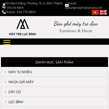
253 Bạch Đằng, Phường 15, Q. Bình Thạnh,
Email:
Tp. Hồ Chí Minh
dodungmaytre@gmail.com
Hotline: 034.775.9900
DANH MỤC SẢN PHẨM
MÂY TỰ NHIÊN
NHỰA GIẢ MÂY
DÂY DÙ
LỤC BÌNH