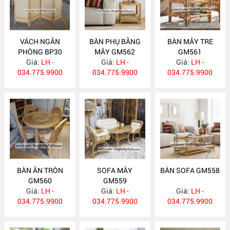
VÁCH NGĂN
BÀN PHỤ BẰNG
BÀN MÂY TRE
PHÒNG BP30
MÂY GM562
GM561
Giá:
LH -
Giá:
LH -
Giá:
LH -
034.775.9900
034.775.9900
034.775.9900
BÀN ĂN TRÒN
SOFA MÂY
BÀN SOFA GM558
GM560
GM559
Giá:
LH -
Giá:
LH -
Giá:
LH -
034.775.9900
034.775.9900
034.775.9900