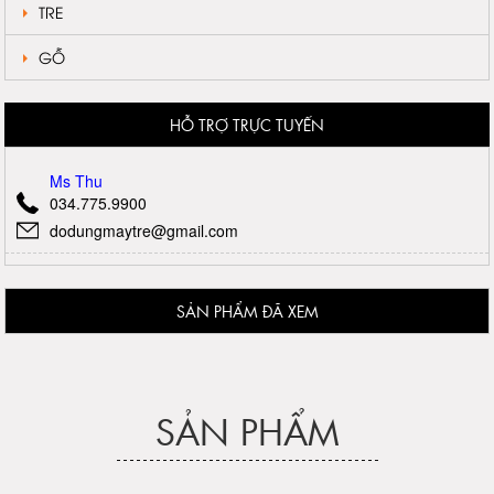
TRE
GỖ
HỖ TRỢ TRỰC TUYẾN
Ms Thu
034.775.9900
dodungmaytre@gmail.com
SẢN PHẨM ĐÃ XEM
SẢN PHẨM