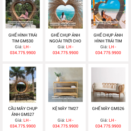
GHẾ HÌNH TRÁI
GHẾ CHỤP ẢNH
GHẾ CHỤP ẢNH
TIM GM530
NGOÀI TRỜI CHO
HÌNH TRÁI TIM
Giá:
LH -
RESOT GM529
Giá:
LH -
Giá:
GM528
LH -
034.775.9900
034.775.9900
034.775.9900
CẦU MÂY CHỤP
KỆ MÂY TM27
GHẾ MÂY GM526
ẢNH GM527
Giá:
LH -
Giá:
LH -
Giá:
LH -
034.775.9900
034.775.9900
034.775.9900