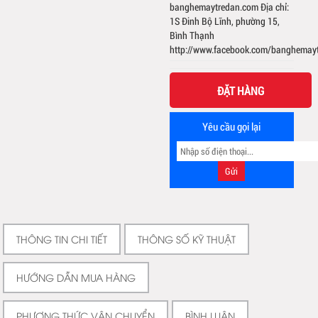
banghemaytredan.com Địa chỉ:
1S Đinh Bộ Lĩnh, phường 15,
Bình Thạnh
http://www.facebook.com/banghemay
ĐẶT HÀNG
Yêu cầu gọi lại
THÔNG TIN CHI TIẾT
THÔNG SỐ KỸ THUẬT
HƯỚNG DẪN MUA HÀNG
PHƯƠNG THỨC VẬN CHUYỂN
BÌNH LUẬN