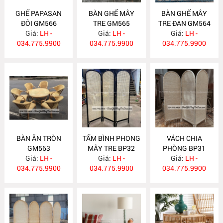
GHẾ PAPASAN
BÀN GHẾ MÂY
BÀN GHẾ MÂY
ĐÔI GM566
TRE GM565
TRE ĐAN GM564
Giá:
LH -
Giá:
LH -
Giá:
LH -
034.775.9900
034.775.9900
034.775.9900
BÀN ĂN TRÒN
TẤM BÌNH PHONG
VÁCH CHIA
GM563
MÂY TRE BP32
PHÒNG BP31
Giá:
LH -
Giá:
LH -
Giá:
LH -
034.775.9900
034.775.9900
034.775.9900