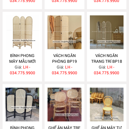
034.775.9900
034.775.9900
034.775.9900
BÌNH PHONG
VÁCH NGĂN
VÁCH NGĂN
MÂY MẪU MỚI
PHÒNG BP19
TRANG TRÍ BP18
Giá:
BP20
LH -
Giá:
LH -
Giá:
LH -
034.775.9900
034.775.9900
034.775.9900
BÌNH PHONG
GHẾ ĂN MÂY TRE
GHẾ ĂN MÂY TỰ