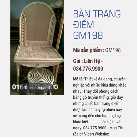
BÀN TRANG
ĐIỂM
GM198
Mã sản phẩm :
GM198
Giá :
Liên Hệ -
034.775.9900
Mô tả:
Thiết kế đa dạng, chuyên
nghiệp với nhiều kiểu dáng khác
Tap to expand
nhau. Thay đổi phong cách
bằng gỗ truyền thống, giờ đây
những chiếc bàn trang điểm
được làm từ mây tự nhiên này
sẽ mang đến cho bạn một sự
khác biệt. ------- Liên hệ tư vấn
ngay: 034.775.9900 - Miss Thu
(Zalo/ Viber) Website: