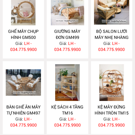
GHẾ MÂY CHỤP
GIƯỜNG MÂY
BỘ SALON LƯỚI
HÌNH GM500
ĐƠN GM499
MÂY NHẸ NHÀNG
Giá:
LH -
Giá:
LH -
Giá:
GM498
LH -
034.775.9900
034.775.9900
034.775.9900
BÀN GHẾ ĂN MÂY
KỆ SÁCH 4 TẦNG
KỆ MÂY ĐỨNG
TỰ NHIÊN GM497
TM16
HÌNH TRÒN TM15
Giá:
LH -
Giá:
LH -
Giá:
LH -
034.775.9900
034.775.9900
034.775.9900