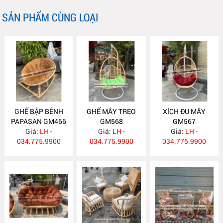
SẢN PHẨM CÙNG LOẠI
GHẾ BẬP BÊNH
GHẾ MÂY TREO
XÍCH ĐU MÂY
PAPASAN GM466
GM568
GM567
Giá:
LH -
Giá:
LH -
Giá:
LH -
034.775.9900
034.775.9900
034.775.9900