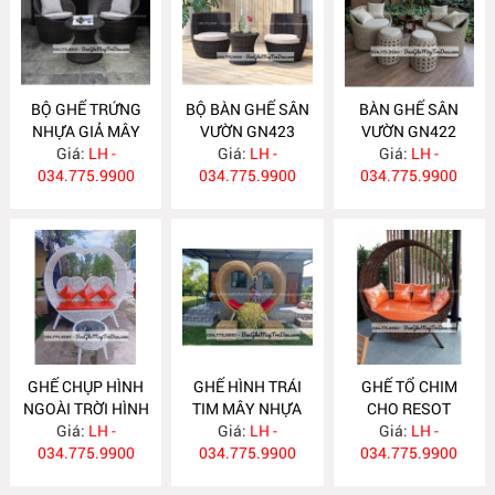
BỘ GHẾ TRỨNG
BỘ BÀN GHẾ SÂN
BÀN GHẾ SÂN
NHỰA GIẢ MÂY
VƯỜN GN423
VƯỜN GN422
Giá:
GN424
LH -
Giá:
LH -
Giá:
LH -
034.775.9900
034.775.9900
034.775.9900
GHẾ CHỤP HÌNH
GHẾ HÌNH TRÁI
GHẾ TỔ CHIM
NGOÀI TRỜI HÌNH
TIM MÂY NHỰA
CHO RESOT
TRÁI TIM GN421
Giá:
LH -
Giá:
GN420
LH -
Giá:
GN419
LH -
034.775.9900
034.775.9900
034.775.9900