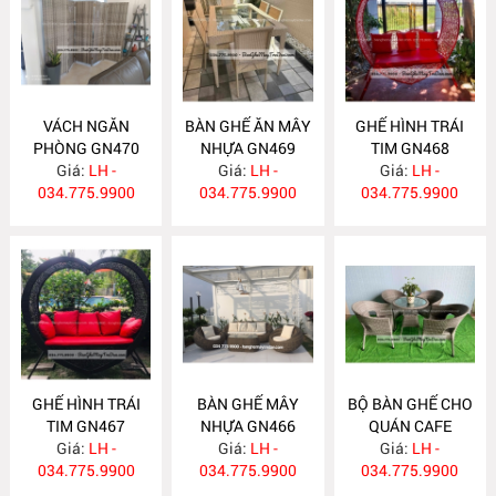
VÁCH NGĂN
BÀN GHẾ ĂN MÂY
GHẾ HÌNH TRÁI
PHÒNG GN470
NHỰA GN469
TIM GN468
Giá:
LH -
Giá:
LH -
Giá:
LH -
034.775.9900
034.775.9900
034.775.9900
GHẾ HÌNH TRÁI
BÀN GHẾ MÂY
BỘ BÀN GHẾ CHO
TIM GN467
NHỰA GN466
QUÁN CAFE
Giá:
LH -
Giá:
LH -
Giá:
GN465
LH -
034.775.9900
034.775.9900
034.775.9900