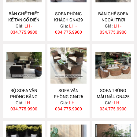
BÀN GHẾ THIẾT
SOFA PHÒNG
BÀN GHẾ SOFA
KẾ TÂN CỔ ĐIỂN
KHÁCH GN429
NGOÀI TRỜI
Giá:
GN430
LH -
Giá:
LH -
Giá:
GN428
LH -
034.775.9900
034.775.9900
034.775.9900
BỘ SOFA VĂN
SOFA VĂN
SOFA TRỨNG
PHÒNG BẰNG
PHÒNG GN426
MÀU NÂU GN425
NHỰA GIẢ MÂY
Giá:
LH -
Giá:
LH -
Giá:
LH -
034.775.9900
GN427
034.775.9900
034.775.9900