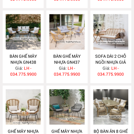
BÀN GHẾ MÂY
BÀN GHẾ MÂY
SOFA DÀI 2 CHỖ
NHỰA GN438
NHỰA GN437
NGỒI NHỰA GIẢ
Giá:
LH -
Giá:
LH -
MÂY GN436
Giá:
LH -
034.775.9900
034.775.9900
034.775.9900
GHẾ MÂY NHỰA
GHẾ MÂY NHỰA
BỘ BÀN ĂN 8 GHẾ