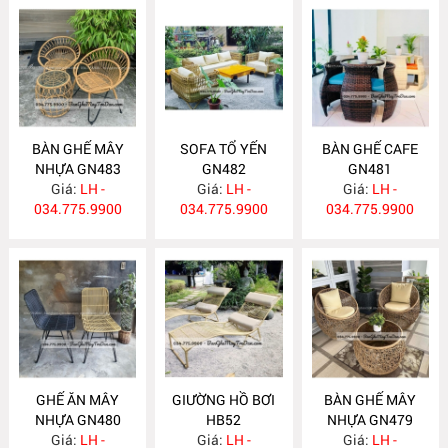
BÀN GHẾ MÂY
SOFA TỔ YẾN
BÀN GHẾ CAFE
NHỰA GN483
GN482
GN481
Giá:
LH -
Giá:
LH -
Giá:
LH -
034.775.9900
034.775.9900
034.775.9900
GHẾ ĂN MÂY
GIƯỜNG HỒ BƠI
BÀN GHẾ MÂY
NHỰA GN480
HB52
NHỰA GN479
Giá:
LH -
Giá:
LH -
Giá:
LH -