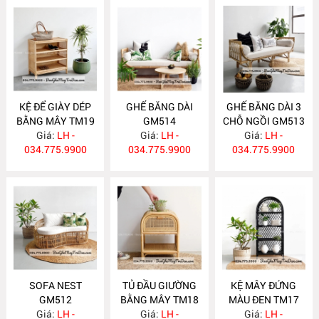
KỆ ĐỂ GIÀY DÉP
GHẾ BĂNG DÀI
GHẾ BĂNG DÀI 3
BẰNG MÂY TM19
GM514
CHỖ NGỒI GM513
Giá:
LH -
Giá:
LH -
Giá:
LH -
034.775.9900
034.775.9900
034.775.9900
SOFA NEST
TỦ ĐẦU GIƯỜNG
KỆ MÂY ĐỨNG
GM512
BẰNG MÂY TM18
MÀU ĐEN TM17
Giá:
LH -
Giá:
LH -
Giá:
LH -