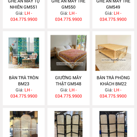
GHẾ ĂN MÂY TỰ
GHẾ ĂN MÂY TRE
GHẾ ĂN MÂY TRE
NHIÊN GM551
GM550
GM549
Giá:
LH -
Giá:
LH -
Giá:
LH -
034.775.9900
034.775.9900
034.775.9900
BÀN TRÀ TRÒN
GIƯỜNG MÂY
BÀN TRÀ PHÒNG
BM23
THẬT GM548
KHÁCH BM22
Giá:
LH -
Giá:
LH -
Giá:
LH -
034.775.9900
034.775.9900
034.775.9900