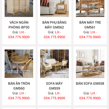
VÁCH NGĂN
BÀN PHỤ BẰNG
BÀN MÂY TRE
PHÒNG BP30
MÂY GM562
GM561
Giá:
LH -
Giá:
LH -
Giá:
LH -
034.775.9900
034.775.9900
034.775.9900
BÀN ĂN TRÒN
SOFA MÂY
BÀN SOFA GM558
GM560
GM559
Giá:
LH -
Giá:
LH -
Giá:
LH -
034.775.9900
034.775.9900
034.775.9900