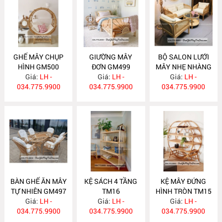
GHẾ MÂY CHỤP
GIƯỜNG MÂY
BỘ SALON LƯỚI
HÌNH GM500
ĐƠN GM499
MÂY NHẸ NHÀNG
Giá:
LH -
Giá:
LH -
Giá:
GM498
LH -
034.775.9900
034.775.9900
034.775.9900
BÀN GHẾ ĂN MÂY
KỆ SÁCH 4 TẦNG
KỆ MÂY ĐỨNG
TỰ NHIÊN GM497
TM16
HÌNH TRÒN TM15
Giá:
LH -
Giá:
LH -
Giá:
LH -
034.775.9900
034.775.9900
034.775.9900