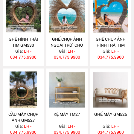
GHẾ HÌNH TRÁI
GHẾ CHỤP ẢNH
GHẾ CHỤP ẢNH
TIM GM530
NGOÀI TRỜI CHO
HÌNH TRÁI TIM
Giá:
LH -
RESOT GM529
Giá:
LH -
Giá:
GM528
LH -
034.775.9900
034.775.9900
034.775.9900
CẦU MÂY CHỤP
KỆ MÂY TM27
GHẾ MÂY GM526
ẢNH GM527
Giá:
LH -
Giá:
LH -
Giá:
LH -
034.775.9900
034.775.9900
034.775.9900