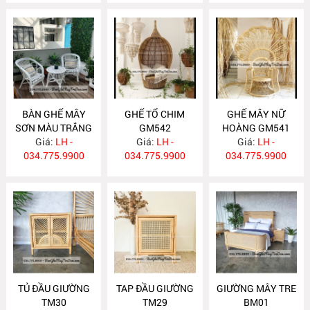
BÀN GHẾ MÂY
GHẾ TỔ CHIM
GHẾ MÂY NỮ
SƠN MÀU TRẮNG
GM542
HOÀNG GM541
Giá:
GM543
LH -
Giá:
LH -
Giá:
LH -
034.775.9900
034.775.9900
034.775.9900
TỦ ĐẦU GIƯỜNG
TAP ĐẦU GIƯỜNG
GIƯỜNG MÂY TRE
TM30
TM29
BM01