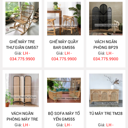
GHẾ MÂY TRE
GHẾ MÂY QUẦY
VÁCH NGĂN
THƯ GIÃN GM557
BAR GM556
PHÒNG BP29
Giá:
LH -
Giá:
LH -
Giá:
LH -
034.775.9900
034.775.9900
034.775.9900
VÁCH NGĂN
BỘ SOFA MÂY TỔ
TỦ MÂY TRE TM28
PHÒNG MÂY TRE
YẾN GM555
Giá:
BP28
LH -
Giá:
LH -
Giá:
LH -