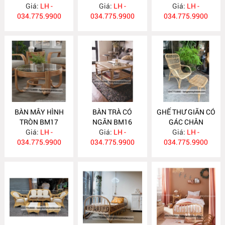
Giá:
LH -
Giá:
LH -
HIỆN ĐẠI BM18
Giá:
LH -
034.775.9900
034.775.9900
034.775.9900
BÀN MÂY HÌNH
BÀN TRÀ CÓ
GHẾ THƯ GIÃN CÓ
TRÒN BM17
NGĂN BM16
GÁC CHÂN
Giá:
LH -
Giá:
LH -
Giá:
GM492
LH -
034.775.9900
034.775.9900
034.775.9900