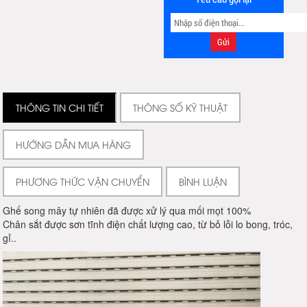
THÔNG TIN CHI TIẾT
THÔNG SỐ KỸ THUẬT
HƯỚNG DẪN MUA HÀNG
PHƯƠNG THỨC VẬN CHUYỂN
BÌNH LUẬN
Ghế song mây tự nhiên đã được xử lý qua mối mọt 100%
Chân sắt được sơn tĩnh điện chất lượng cao, từ bỏ lỗi lo bong, tróc,
gỉ..