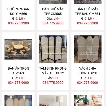
GHẾ PAPASAN
BÀN GHẾ MÂY
BÀN GHẾ MÂY
ĐÔI GM566
TRE GM565
TRE ĐAN GM564
Giá:
LH -
Giá:
LH -
Giá:
LH -
034.775.9900
034.775.9900
034.775.9900
BÀN ĂN TRÒN
TẤM BÌNH PHONG
VÁCH CHIA
GM563
MÂY TRE BP32
PHÒNG BP31
Giá:
LH -
Giá:
LH -
Giá:
LH -
034.775.9900
034.775.9900
034.775.9900