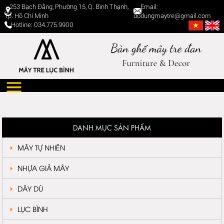
253 Bạch Đằng, Phường 15, Q. Bình Thạnh,
Email:
Tp. Hồ Chí Minh
dodungmaytre@gmail.com
Hotline: 034.775.9900
DANH MỤC SẢN PHẨM
MÂY TỰ NHIÊN
NHỰA GIẢ MÂY
DÂY DÙ
LỤC BÌNH