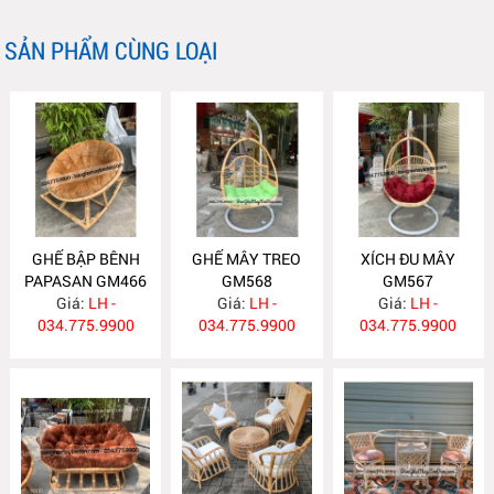
SẢN PHẨM CÙNG LOẠI
GHẾ BẬP BÊNH
GHẾ MÂY TREO
XÍCH ĐU MÂY
PAPASAN GM466
GM568
GM567
Giá:
LH -
Giá:
LH -
Giá:
LH -
034.775.9900
034.775.9900
034.775.9900