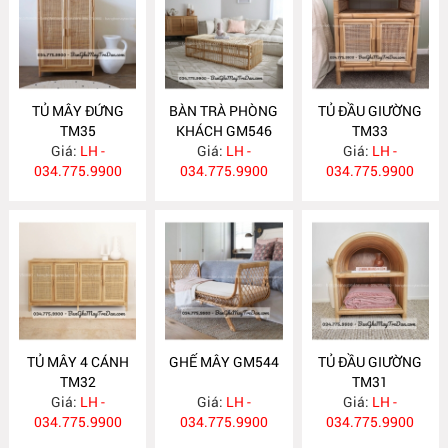
TỦ MÂY ĐỨNG
BÀN TRÀ PHÒNG
TỦ ĐẦU GIƯỜNG
TM35
KHÁCH GM546
TM33
Giá:
LH -
Giá:
LH -
Giá:
LH -
034.775.9900
034.775.9900
034.775.9900
TỦ MÂY 4 CÁNH
GHẾ MÂY GM544
TỦ ĐẦU GIƯỜNG
TM32
TM31
Giá:
LH -
Giá:
LH -
Giá:
LH -
034.775.9900
034.775.9900
034.775.9900