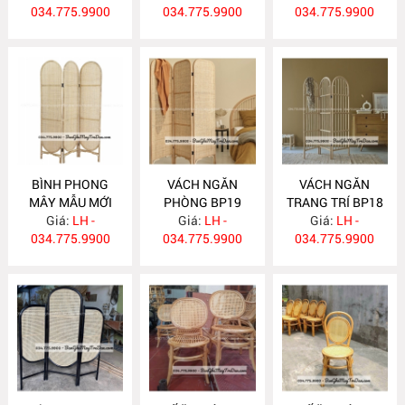
034.775.9900
034.775.9900
034.775.9900
BÌNH PHONG
VÁCH NGĂN
VÁCH NGĂN
MÂY MẪU MỚI
PHÒNG BP19
TRANG TRÍ BP18
Giá:
BP20
LH -
Giá:
LH -
Giá:
LH -
034.775.9900
034.775.9900
034.775.9900