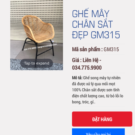
GHẾ MÂY
CHÂN SẮT
ĐẸP GM315
Mã sản phẩm :
GM315
Giá :
Liên Hệ -
Tap to expand
034.775.9900
Mô tả:
Ghế song mây tự nhiên
đã được xử lý qua mối mọt
100% Chân sắt được sơn tĩnh
điện chất lượng cao, từ bỏ lỗi lo
bong, tróc, gỉ..
ĐẶT HÀNG
Yêu cầu gọi lại