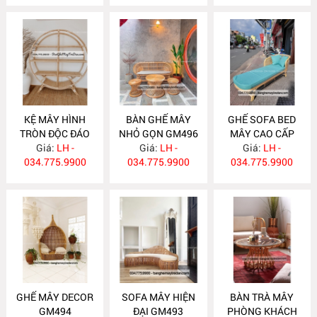
KỆ MÂY HÌNH
BÀN GHẾ MÂY
GHẾ SOFA BED
TRÒN ĐỘC ĐÁO
NHỎ GỌN GM496
MÂY CAO CẤP
Giá:
TM14
LH -
Giá:
LH -
Giá:
GM495
LH -
034.775.9900
034.775.9900
034.775.9900
GHẾ MÂY DECOR
SOFA MÂY HIỆN
BÀN TRÀ MÂY
GM494
ĐẠI GM493
PHÒNG KHÁCH