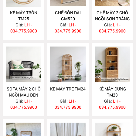
KỆ MÂY TRÒN
GHẾ ĐÔN DÀI
GHẾ MÂY 2 CHỖ
TM25
GM520
NGỒI SƠN TRẮNG
Giá:
LH -
Giá:
LH -
Giá:
GM519
LH -
034.775.9900
034.775.9900
034.775.9900
SOFA MÂY 2 CHỖ
KỆ MÂY TRE TM24
KỆ MÂY ĐỨNG
NGỒI MÀU ĐEN
TM23
Giá:
GM518
LH -
Giá:
LH -
Giá:
LH -
034.775.9900
034.775.9900
034.775.9900