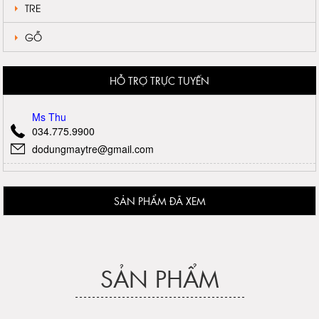
TRE
GỖ
HỖ TRỢ TRỰC TUYẾN
Ms Thu
034.775.9900
dodungmaytre@gmail.com
SẢN PHẨM ĐÃ XEM
SẢN PHẨM