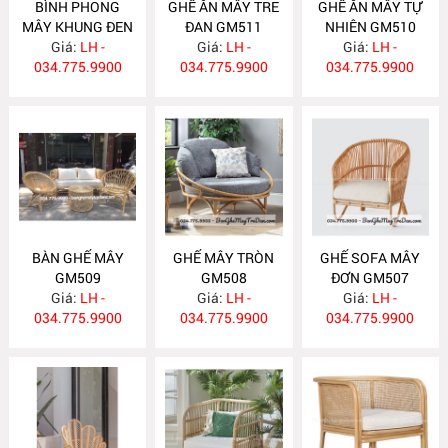
BÌNH PHONG
GHẾ ĂN MÂY TRE
GHẾ ĂN MÂY TỰ
MÂY KHUNG ĐEN
ĐAN GM511
NHIÊN GM510
Giá:
BP17
LH -
Giá:
LH -
Giá:
LH -
034.775.9900
034.775.9900
034.775.9900
BÀN GHẾ MÂY
GHẾ MÂY TRÒN
GHẾ SOFA MÂY
GM509
GM508
ĐƠN GM507
Giá:
LH -
Giá:
LH -
Giá:
LH -
034.775.9900
034.775.9900
034.775.9900