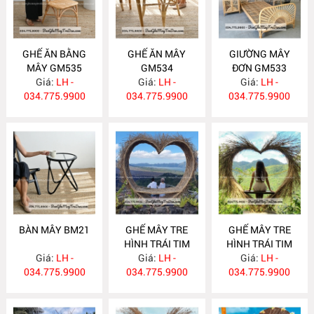
GHẾ ĂN BẰNG
GHẾ ĂN MÂY
GIƯỜNG MÂY
MÂY GM535
GM534
ĐƠN GM533
Giá:
LH -
Giá:
LH -
Giá:
LH -
034.775.9900
034.775.9900
034.775.9900
BÀN MÂY BM21
GHẾ MÂY TRE
GHẾ MÂY TRE
HÌNH TRÁI TIM
HÌNH TRÁI TIM
Giá:
LH -
Giá:
GM532
LH -
Giá:
GM531
LH -
034.775.9900
034.775.9900
034.775.9900