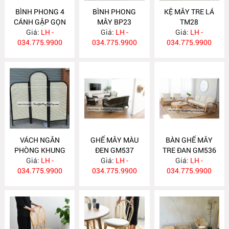
BÌNH PHONG 4
BÌNH PHONG
KỆ MÂY TRE LÁ
CÁNH GẬP GỌN
MÂY BP23
TM28
Giá:
BP24
LH -
Giá:
LH -
Giá:
LH -
034.775.9900
034.775.9900
034.775.9900
VÁCH NGĂN
GHẾ MÂY MÀU
BÀN GHẾ MÂY
PHÒNG KHUNG
ĐEN GM537
TRE ĐAN GM536
SƠN ĐEN BP22
Giá:
LH -
Giá:
LH -
Giá:
LH -
034.775.9900
034.775.9900
034.775.9900