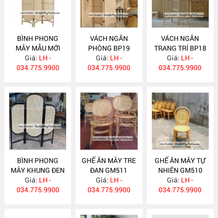
BÌNH PHONG
VÁCH NGĂN
VÁCH NGĂN
MÂY MẪU MỚI
PHÒNG BP19
TRANG TRÍ BP18
Giá:
BP20
LH -
Giá:
LH -
Giá:
LH -
034.775.9900
034.775.9900
034.775.9900
BÌNH PHONG
GHẾ ĂN MÂY TRE
GHẾ ĂN MÂY TỰ
MÂY KHUNG ĐEN
ĐAN GM511
NHIÊN GM510
Giá:
BP17
LH -
Giá:
LH -
Giá:
LH -
034.775.9900
034.775.9900
034.775.9900