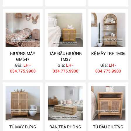
GIƯỜNG MÂY
TÁP ĐẦU GIƯỜNG
KỆ MÂY TRE TM36
GM547
TM37
Giá:
LH -
Giá:
LH -
Giá:
LH -
034.775.9900
034.775.9900
034.775.9900
TỦ MÂY ĐỨNG
BÀN TRÀ PHÒNG
TỦ ĐẦU GIƯỜNG