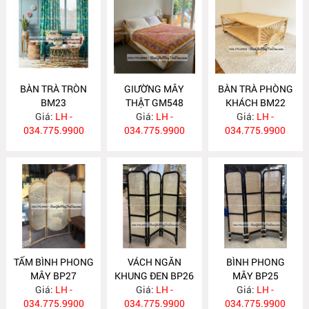
BÀN TRÀ TRÒN
GIƯỜNG MÂY
BÀN TRÀ PHÒNG
BM23
THẬT GM548
KHÁCH BM22
Giá:
LH -
Giá:
LH -
Giá:
LH -
034.775.9900
034.775.9900
034.775.9900
TẤM BÌNH PHONG
VÁCH NGĂN
BÌNH PHONG
MÂY BP27
KHUNG ĐEN BP26
MÂY BP25
Giá:
LH -
Giá:
LH -
Giá:
LH -
034.775.9900
034.775.9900
034.775.9900