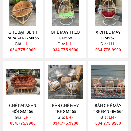
GHẾ BẬP BÊNH
GHẾ MÂY TREO
XÍCH ĐU MÂY
PAPASAN GM466
GM568
GM567
Giá:
LH -
Giá:
LH -
Giá:
LH -
034.775.9900
034.775.9900
034.775.9900
GHẾ PAPASAN
BÀN GHẾ MÂY
BÀN GHẾ MÂY
ĐÔI GM566
TRE GM565
TRE ĐAN GM564
Giá:
LH -
Giá:
LH -
Giá:
LH -
034.775.9900
034.775.9900
034.775.9900