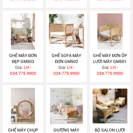
GHẾ MÂY ĐƠN
GHẾ SOFA MÂY
GHẾ MÂY ĐƠN ỐP
ĐẸP GM503
ĐƠN GM502
LƯỚI MÂY GM501
Giá:
LH -
Giá:
LH -
Giá:
LH -
034.775.9900
034.775.9900
034.775.9900
GHẾ MÂY CHỤP
GIƯỜNG MÂY
BỘ SALON LƯỚI