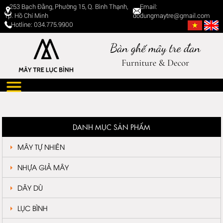
253 Bạch Đằng, Phường 15, Q. Bình Thạnh,
Email:
Tp. Hồ Chí Minh
dodungmaytre@gmail.com
Hotline: 034.775.9900
DANH MỤC SẢN PHẨM
MÂY TỰ NHIÊN
NHỰA GIẢ MÂY
DÂY DÙ
LỤC BÌNH