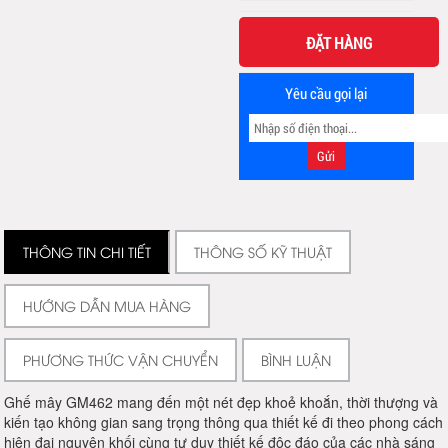
ĐẶT HÀNG
Yêu cầu gọi lại
THÔNG TIN CHI TIẾT
THÔNG SỐ KỸ THUẬT
HƯỚNG DẪN MUA HÀNG
PHƯƠNG THỨC VẬN CHUYỂN
BÌNH LUẬN
Ghế mây GM462 mang đến một nét đẹp khoẻ khoắn, thời thượng và
kiến tạo không gian sang trọng thông qua thiết kế đi theo phong cách
hiện đại nguyên khối cùng tư duy thiết kế độc đáo của các nhà sáng