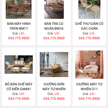
BÀN MÂY HÌNH
BÀN TRÀ CÓ
GHẾ THƯ GIÃN CÓ
TRÒN BM17
NGĂN BM16
GÁC CHÂN
Giá:
LH -
Giá:
LH -
Giá:
GM492
LH -
034.775.9900
034.775.9900
034.775.9900
BỘ BÀN GHẾ MÂY
GIƯỜNG ĐƠN
GIƯỜNG MÂY TỰ
CỔ ĐIỂN GM491
MÂY TỰ NHIÊN
NHIÊN G11
Giá:
LH -
Giá:
G12
LH -
Giá:
LH -
034.775.9900
034.775.9900
034.775.9900