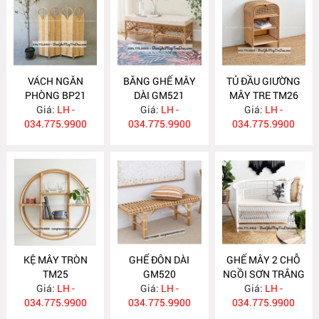
VÁCH NGĂN
BĂNG GHẾ MÂY
TỦ ĐẦU GIƯỜNG
PHÒNG BP21
DÀI GM521
MÂY TRE TM26
Giá:
LH -
Giá:
LH -
Giá:
LH -
034.775.9900
034.775.9900
034.775.9900
KỆ MÂY TRÒN
GHẾ ĐÔN DÀI
GHẾ MÂY 2 CHỖ
TM25
GM520
NGỒI SƠN TRẮNG
Giá:
LH -
Giá:
LH -
Giá:
GM519
LH -
034.775.9900
034.775.9900
034.775.9900