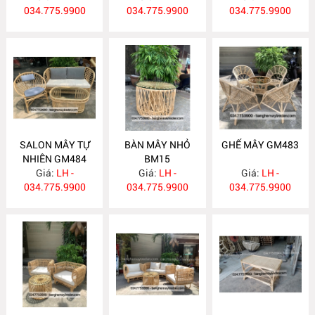
034.775.9900
034.775.9900
034.775.9900
SALON MÂY TỰ
BÀN MÂY NHỎ
GHẾ MÂY GM483
NHIÊN GM484
BM15
Giá:
LH -
Giá:
LH -
Giá:
LH -
034.775.9900
034.775.9900
034.775.9900