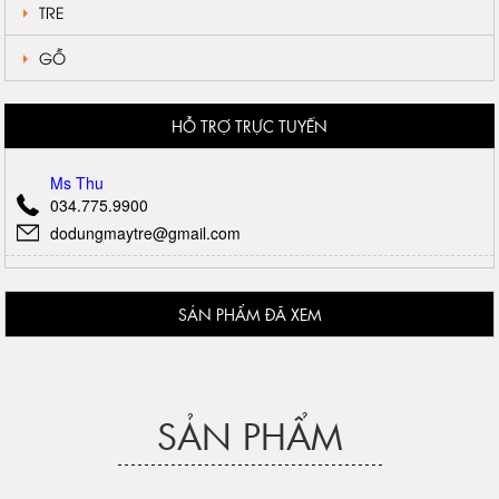
TRE
GỖ
HỖ TRỢ TRỰC TUYẾN
Ms Thu
034.775.9900
dodungmaytre@gmail.com
SẢN PHẨM ĐÃ XEM
SẢN PHẨM