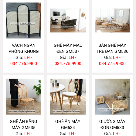
VÁCH NGĂN
GHẾ MÂY MÀU
BÀN GHẾ MÂY
PHÒNG KHUNG
ĐEN GM537
TRE ĐAN GM536
SƠN ĐEN BP22
Giá:
LH -
Giá:
LH -
Giá:
LH -
034.775.9900
034.775.9900
034.775.9900
GHẾ ĂN BẰNG
GHẾ ĂN MÂY
GIƯỜNG MÂY
MÂY GM535
GM534
ĐƠN GM533
Giá:
LH -
Giá:
LH -
Giá:
LH -