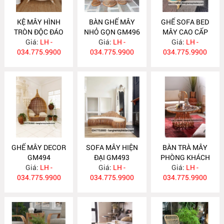
KỆ MÂY HÌNH
BÀN GHẾ MÂY
GHẾ SOFA BED
TRÒN ĐỘC ĐÁO
NHỎ GỌN GM496
MÂY CAO CẤP
Giá:
TM14
LH -
Giá:
LH -
Giá:
GM495
LH -
034.775.9900
034.775.9900
034.775.9900
GHẾ MÂY DECOR
SOFA MÂY HIỆN
BÀN TRÀ MÂY
GM494
ĐẠI GM493
PHÒNG KHÁCH
Giá:
LH -
Giá:
LH -
HIỆN ĐẠI BM18
Giá:
LH -
034.775.9900
034.775.9900
034.775.9900