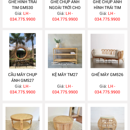
GHẾ HÌNH TRÁI
GHẾ CHỤP ẢNH
GHẾ CHỤP ẢNH
TIM GM530
NGOÀI TRỜI CHO
HÌNH TRÁI TIM
Giá:
LH -
RESOT GM529
Giá:
LH -
Giá:
GM528
LH -
034.775.9900
034.775.9900
034.775.9900
CẦU MÂY CHỤP
KỆ MÂY TM27
GHẾ MÂY GM526
ẢNH GM527
Giá:
LH -
Giá:
LH -
Giá:
LH -
034.775.9900
034.775.9900
034.775.9900