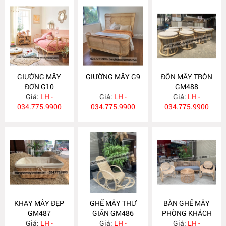
GIƯỜNG MÂY
GIƯỜNG MÂY G9
ĐÔN MÂY TRÒN
ĐƠN G10
GM488
Giá:
LH -
Giá:
LH -
Giá:
LH -
034.775.9900
034.775.9900
034.775.9900
KHAY MÂY ĐẸP
GHẾ MÂY THƯ
BÀN GHẾ MÂY
GM487
GIÃN GM486
PHÒNG KHÁCH
Giá:
LH -
Giá:
LH -
Giá:
GM485
LH -