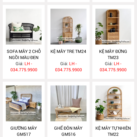
SOFA MÂY 2 CHỖ
KỆ MÂY TRE TM24
KỆ MÂY ĐỨNG
NGỒI MÀU ĐEN
TM23
Giá:
GM518
LH -
Giá:
LH -
Giá:
LH -
034.775.9900
034.775.9900
034.775.9900
GIƯỜNG MÂY
GHẾ ĐÔN MÂY
KỆ MÂY TỰ NHIÊN
GM517
GM516
TM22