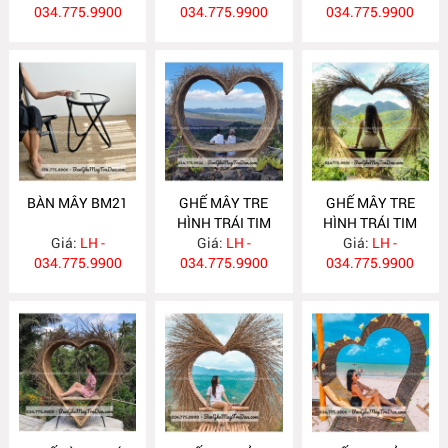
034.775.9900
034.775.9900
034.775.9900
BÀN MÂY BM21
GHẾ MÂY TRE
GHẾ MÂY TRE
HÌNH TRÁI TIM
HÌNH TRÁI TIM
Giá:
LH -
Giá:
GM532
LH -
Giá:
GM531
LH -
034.775.9900
034.775.9900
034.775.9900