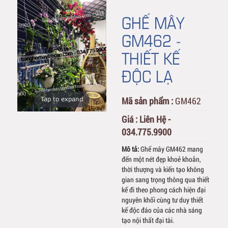
GHẾ MÂY
GM462 -
THIẾT KẾ
ĐỘC LẠ
Mã sản phẩm :
GM462
Tap to expand
Giá :
Liên Hệ -
034.775.9900
Mô tả:
Ghế mây GM462 mang
đến một nét đẹp khoẻ khoắn,
thời thượng và kiến tạo không
gian sang trọng thông qua thiết
kế đi theo phong cách hiện đại
nguyên khối cùng tư duy thiết
kế độc đáo của các nhà sáng
tạo nội thất đại tài.