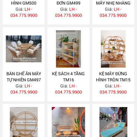
HÌNH GM500
ĐƠN GM499
MÂY NHẸ NHÀNG
Giá:
LH -
Giá:
LH -
Giá:
GM498
LH -
034.775.9900
034.775.9900
034.775.9900
BÀN GHẾ ĂN MÂY
KỆ SÁCH 4 TẦNG
KỆ MÂY ĐỨNG
TỰ NHIÊN GM497
TM16
HÌNH TRÒN TM15
Giá:
LH -
Giá:
LH -
Giá:
LH -
034.775.9900
034.775.9900
034.775.9900