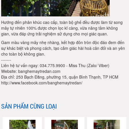
Hướng đến phân khúc cao cấp, toàn bộ ghế đều được làm từ song
mây tự nhiên 100% được chọn lọc kĩ càng, vừa nâng tầm không
gian, vừa đáp ứng trải nghiệm sử dụng cho mọi giác quan.
Gam màu vàng mây nhẹ nhàng, kết hợp đôn tròn độc đáo đem đến
sự khác biệt và phong cách, tạo cảm giác hài hoà cân đối và an yên
cho toàn bộ không gian.
-------
Liên hệ tư vấn ngay: 034.775.9900 - Miss Thu (Zalo/ Viber)
Website: banghemaytredan.com
Địa chỉ: 253 Bạch Đằng, phường 15, quận Bình Thạnh, TP HCM
http://www.facebook.com/banghemaytredan/
SẢN PHẨM CÙNG LOẠI