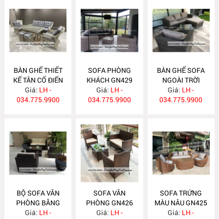
BÀN GHẾ THIẾT
SOFA PHÒNG
BÀN GHẾ SOFA
KẾ TÂN CỔ ĐIỂN
KHÁCH GN429
NGOÀI TRỜI
Giá:
GN430
LH -
Giá:
LH -
Giá:
GN428
LH -
034.775.9900
034.775.9900
034.775.9900
BỘ SOFA VĂN
SOFA VĂN
SOFA TRỨNG
PHÒNG BẰNG
PHÒNG GN426
MÀU NÂU GN425
NHỰA GIẢ MÂY
Giá:
LH -
Giá:
LH -
Giá:
LH -