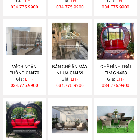
Giá:
LH -
Giá:
LH -
Giá:
LH -
034.775.9900
034.775.9900
034.775.9900
VÁCH NGĂN
BÀN GHẾ ĂN MÂY
GHẾ HÌNH TRÁI
PHÒNG GN470
NHỰA GN469
TIM GN468
Giá:
LH -
Giá:
LH -
Giá:
LH -
034.775.9900
034.775.9900
034.775.9900