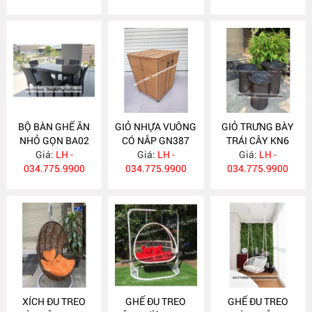
BỘ BÀN GHẾ ĂN
GIỎ NHỰA VUÔNG
GIỎ TRƯNG BÀY
NHỎ GỌN BA02
CÓ NẮP GN387
TRÁI CÂY KN6
Giá:
LH -
Giá:
LH -
Giá:
LH -
034.775.9900
034.775.9900
034.775.9900
XÍCH ĐU TREO
GHẾ ĐU TREO
GHẾ ĐU TREO