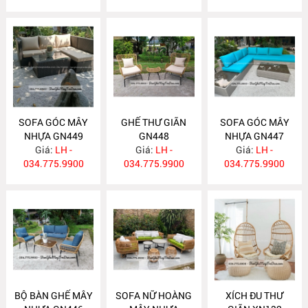
SOFA GÓC MÂY
GHẾ THƯ GIÃN
SOFA GÓC MÂY
NHỰA GN449
GN448
NHỰA GN447
Giá:
LH -
Giá:
LH -
Giá:
LH -
034.775.9900
034.775.9900
034.775.9900
BỘ BÀN GHẾ MÂY
SOFA NỮ HOÀNG
XÍCH ĐU THƯ