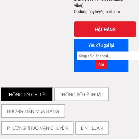
viber)
Dodungmaytre@gmail.com
ĐẶT HÀNG
Yêu cầu gọi lại
THÔNG TIN CHI TIẾT
THÔNG SỐ KỸ THUẬT
HƯỚNG DẪN MUA HÀNG
PHƯƠNG THỨC VẬN CHUYỂN
BÌNH LUẬN