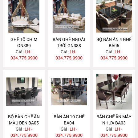
GHẾ TỔ CHIM
BÀN GHẾ NGOÀI
BỘ BÀN ĂN 4 GHẾ
GN389
TRỜI GN388
BA06
Giá:
LH -
Giá:
LH -
Giá:
LH -
034.775.9900
034.775.9900
034.775.9900
BỘ BÀN GHẾ ĂN
BÀN ĂN 10 GHẾ
BÀN GHẾ ĂN MÂY
MÀU ĐEN BA05
BA04
NHỰA BA03
Giá:
LH -
Giá:
LH -
Giá:
LH -
034.775.9900
034.775.9900
034.775.9900