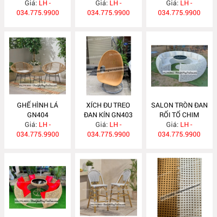
Giá:
LH -
Giá:
LH -
Giá:
LH -
034.775.9900
034.775.9900
034.775.9900
GHẾ HÌNH LÁ
XÍCH ĐU TREO
SALON TRÒN ĐAN
GN404
ĐAN KÍN GN403
RỐI TỔ CHIM
Giá:
LH -
Giá:
LH -
Giá:
GN402
LH -
034.775.9900
034.775.9900
034.775.9900