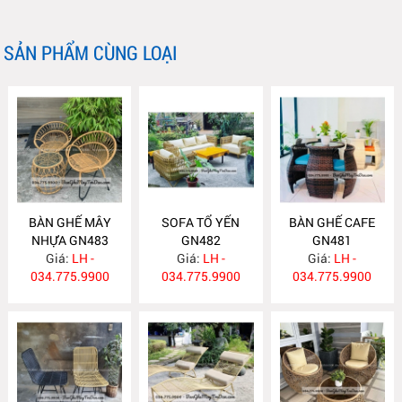
SẢN PHẨM CÙNG LOẠI
BÀN GHẾ MÂY
SOFA TỔ YẾN
BÀN GHẾ CAFE
NHỰA GN483
GN482
GN481
Giá:
LH -
Giá:
LH -
Giá:
LH -
034.775.9900
034.775.9900
034.775.9900