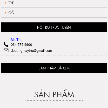
TRE
GỖ
HỖ TRỢ TRỰC TUYẾN
Ms Thu
034.775.9900
dodungmaytre@gmail.com
SẢN PHẨM ĐÃ XEM
SẢN PHẨM