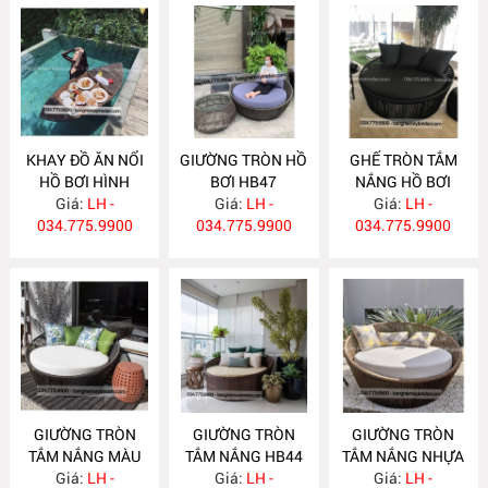
KHAY ĐỒ ĂN NỔI
GIƯỜNG TRÒN HỒ
GHẾ TRÒN TẮM
HỒ BƠI HÌNH
BƠI HB47
NẮNG HỒ BƠI
THUYỀN K11N
Giá:
LH -
Giá:
LH -
Giá:
HB46
LH -
034.775.9900
034.775.9900
034.775.9900
GIƯỜNG TRÒN
GIƯỜNG TRÒN
GIƯỜNG TRÒN
TẮM NẮNG MÀU
TẮM NẮNG HB44
TẮM NẮNG NHỰA
ĐEN HB45
Giá:
LH -
Giá:
LH -
GIẢ MÂY HB43
Giá:
LH -