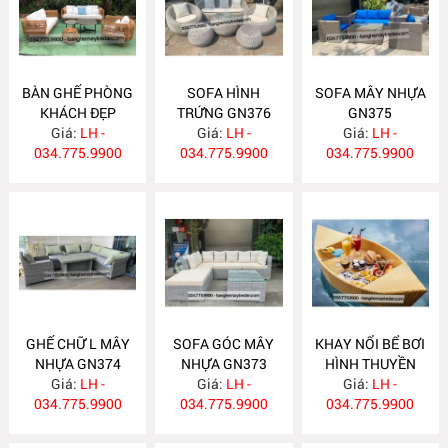
BÀN GHẾ PHÒNG
SOFA HÌNH
SOFA MÂY NHỰA
KHÁCH ĐẸP
TRỨNG GN376
GN375
Giá:
GN378
LH -
Giá:
LH -
Giá:
LH -
034.775.9900
034.775.9900
034.775.9900
GHẾ CHỮ L MÂY
SOFA GÓC MÂY
KHAY NỔI BỂ BƠI
NHỰA GN374
NHỰA GN373
HÌNH THUYỀN
Giá:
LH -
Giá:
LH -
Giá:
K11V
LH -
034.775.9900
034.775.9900
034.775.9900