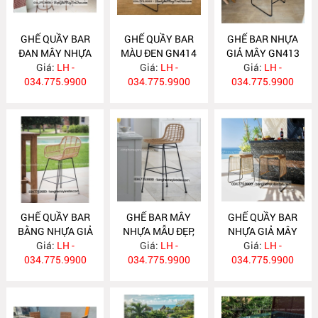
GHẾ QUẦY BAR
GHẾ QUẦY BAR
GHẾ BAR NHỰA
ĐAN MÂY NHỰA
MÀU ĐEN GN414
GIẢ MÂY GN413
Giá:
GN415
LH -
Giá:
LH -
Giá:
LH -
034.775.9900
034.775.9900
034.775.9900
GHẾ QUẦY BAR
GHẾ BAR MÂY
GHẾ QUẦY BAR
BẰNG NHỰA GIẢ
NHỰA MẪU ĐẸP,
NHỰA GIẢ MÂY
MÂY GN412
Giá:
LH -
ĐỘC ĐÁO GN411
Giá:
LH -
Giá:
GN410
LH -
034.775.9900
034.775.9900
034.775.9900