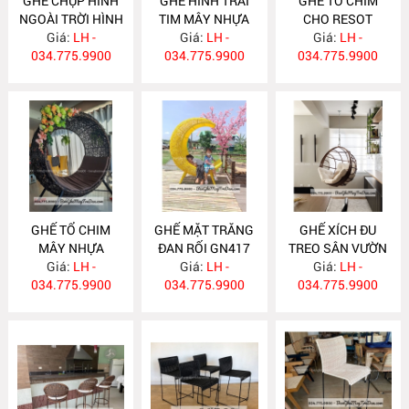
GHẾ CHỤP HÌNH
GHẾ HÌNH TRÁI
GHẾ TỔ CHIM
NGOÀI TRỜI HÌNH
TIM MÂY NHỰA
CHO RESOT
TRÁI TIM GN421
Giá:
LH -
Giá:
GN420
LH -
Giá:
GN419
LH -
034.775.9900
034.775.9900
034.775.9900
GHẾ TỔ CHIM
GHẾ MẶT TRĂNG
GHẾ XÍCH ĐU
MÂY NHỰA
ĐAN RỐI GN417
TREO SÂN VƯỜN
Giá:
GN418
LH -
Giá:
LH -
Giá:
GN416
LH -
034.775.9900
034.775.9900
034.775.9900