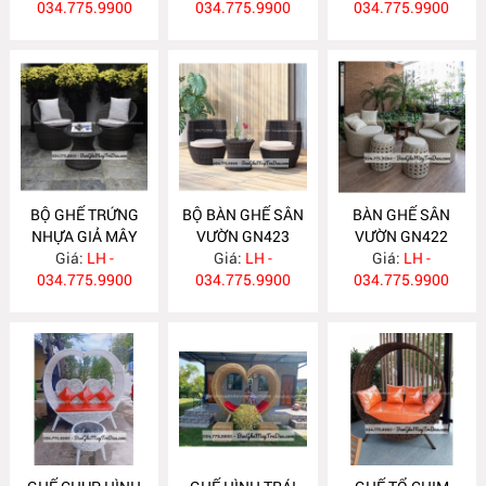
034.775.9900
GN427
034.775.9900
034.775.9900
BỘ GHẾ TRỨNG
BỘ BÀN GHẾ SÂN
BÀN GHẾ SÂN
NHỰA GIẢ MÂY
VƯỜN GN423
VƯỜN GN422
Giá:
GN424
LH -
Giá:
LH -
Giá:
LH -
034.775.9900
034.775.9900
034.775.9900