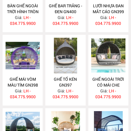
BÀN GHẾ NGOÀI
GHẾ BAR TRẮNG -
LƯỚI NHỰA ĐAN
TRỜI HÌNH TRÒN
ĐEN GN400
MẮT CÁO GN399
Giá:
GN401
LH -
Giá:
LH -
Giá:
LH -
034.775.9900
034.775.9900
034.775.9900
GHẾ MÁI VÒM
GHẾ TỔ KÉN
GHẾ NGOÀI TRỜI
MÀU TÍM GN398
GN397
CÓ MÁI CHE
Giá:
LH -
Giá:
LH -
Giá:
GN396
LH -
034.775.9900
034.775.9900
034.775.9900