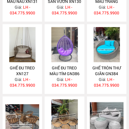
MÀU NÂU XN131
SÂN VƯỜN XN130
MÀU TRẮNG
Giá:
LH -
Giá:
LH -
Giá:
XN128
LH -
034.775.9900
034.775.9900
034.775.9900
GHẾ ĐU TREO
GHẾ ĐU TREO
GHẾ TRÒN THƯ
XN127
MÀU TÍM GN386
GIÃN GN384
Giá:
LH -
Giá:
LH -
Giá:
LH -
034.775.9900
034.775.9900
034.775.9900