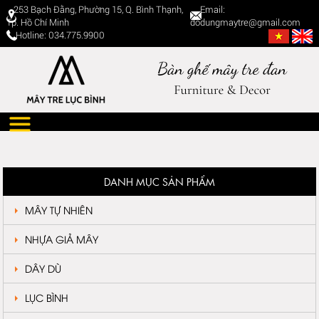
253 Bạch Đằng, Phường 15, Q. Bình Thạnh,
Email:
Tp. Hồ Chí Minh
dodungmaytre@gmail.com
Hotline: 034.775.9900
DANH MỤC SẢN PHẨM
MÂY TỰ NHIÊN
NHỰA GIẢ MÂY
DÂY DÙ
LỤC BÌNH