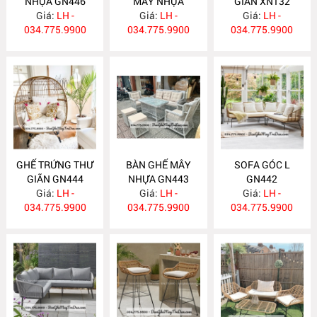
NHỰA GN446
MÂY NHỰA
GIÃN XN132
Giá:
LH -
Giá:
GN445
LH -
Giá:
LH -
034.775.9900
034.775.9900
034.775.9900
GHẾ TRỨNG THƯ
BÀN GHẾ MÂY
SOFA GÓC L
GIÃN GN444
NHỰA GN443
GN442
Giá:
LH -
Giá:
LH -
Giá:
LH -
034.775.9900
034.775.9900
034.775.9900