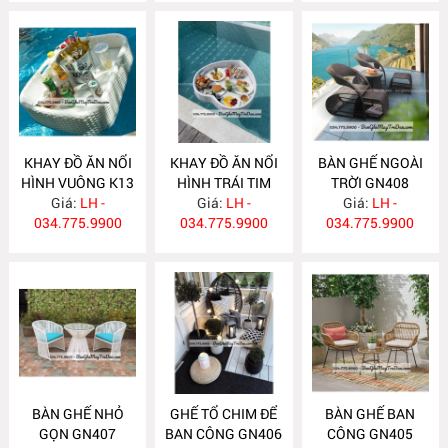
KHAY ĐỒ ĂN NỔI
KHAY ĐỒ ĂN NỔI
BÀN GHẾ NGOÀI
HÌNH VUÔNG K13
HÌNH TRÁI TIM
TRỜI GN408
Giá:
LH -
Giá:
K12
LH -
Giá:
LH -
034.775.9900
034.775.9900
034.775.9900
BÀN GHẾ NHỎ
GHẾ TỔ CHIM ĐỂ
BÀN GHẾ BAN
GỌN GN407
BAN CÔNG GN406
CÔNG GN405