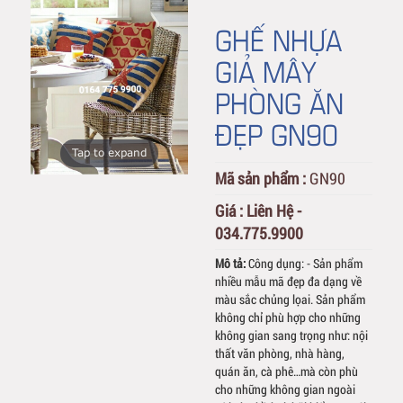
GHẾ NHỰA
GIẢ MÂY
PHÒNG ĂN
ĐẸP GN90
Tap to expand
Mã sản phẩm :
GN90
Giá :
Liên Hệ -
034.775.9900
Mô tả:
Công dụng: - Sản phẩm
nhiều mẫu mã đẹp đa dạng về
màu sắc chủng lọai. Sản phẩm
không chỉ phù hợp cho những
không gian sang trọng như: nội
thất văn phòng, nhà hàng,
quán ăn, cà phê…mà còn phù
cho những không gian ngoài