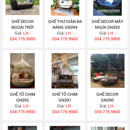
GHẾ DECOR
GHẾ THƯ GIÃN ĐA
GHẾ DECOR MÂY
NGOÀI TRỜI
NĂNG GN394
NHỰA GN393
Giá:
GN395
LH -
Giá:
LH -
Giá:
LH -
034.775.9900
034.775.9900
034.775.9900
GHẾ TỔ CHIM
GHẾ TỔ CHIM
GHẾ DECOR
GN392
GN391
GN390
Giá:
LH -
Giá:
LH -
Giá:
LH -
034.775.9900
034.775.9900
034.775.9900