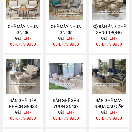
GHẾ MÂY NHỰA
GHẾ MÂY NHỰA
BỘ BÀN ĂN 8 GHẾ
GN436
GN435
SANG TRỌNG
Giá:
LH -
Giá:
LH -
Giá:
GN434
LH -
034.775.9900
034.775.9900
034.775.9900
BÀN GHẾ TIẾP
BÀN GHẾ SÂN
BÀN GHẾ MÂY
KHÁCH GN433
VƯỜN GN432
NHỰA CAO CẤP
Giá:
LH -
Giá:
LH -
Giá:
GN431
LH -
034.775.9900
034.775.9900
034.775.9900