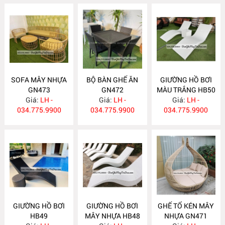
SOFA MÂY NHỰA
BỘ BÀN GHẾ ĂN
GIƯỜNG HỒ BƠI
GN473
GN472
MÀU TRẮNG HB50
Giá:
LH -
Giá:
LH -
Giá:
LH -
034.775.9900
034.775.9900
034.775.9900
GIƯỜNG HỒ BƠI
GIƯỜNG HỒ BƠI
GHẾ TỔ KÉN MÂY
HB49
MÂY NHỰA HB48
NHỰA GN471