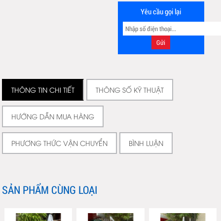
Yêu cầu gọi lại
THÔNG TIN CHI TIẾT
THÔNG SỐ KỸ THUẬT
HƯỚNG DẪN MUA HÀNG
PHƯƠNG THỨC VẬN CHUYỂN
BÌNH LUẬN
SẢN PHẨM CÙNG LOẠI