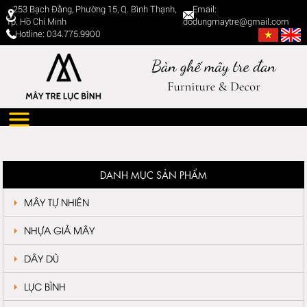
253 Bạch Đằng, Phường 15, Q. Bình Thạnh,
Email:
Tp. Hồ Chí Minh
dodungmaytre@gmail.com
Hotline: 034.775.9900
DANH MỤC SẢN PHẨM
MÂY TỰ NHIÊN
NHỰA GIẢ MÂY
DÂY DÙ
LỤC BÌNH