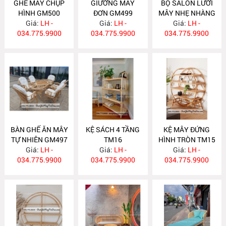
GHẾ MÂY CHỤP
GIƯỜNG MÂY
BỘ SALON LƯỚI
HÌNH GM500
ĐƠN GM499
MÂY NHẸ NHÀNG
Giá:
LH -
Giá:
LH -
Giá:
GM498
LH -
034.775.9900
034.775.9900
034.775.9900
BÀN GHẾ ĂN MÂY
KỆ SÁCH 4 TẦNG
KỆ MÂY ĐỨNG
TỰ NHIÊN GM497
TM16
HÌNH TRÒN TM15
Giá:
LH -
Giá:
LH -
Giá:
LH -
034.775.9900
034.775.9900
034.775.9900