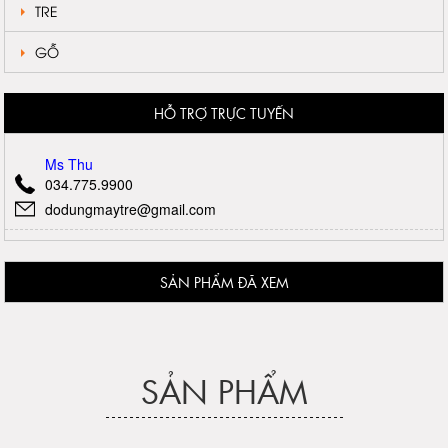
TRE
GỖ
HỖ TRỢ TRỰC TUYẾN
Ms Thu
034.775.9900
dodungmaytre@gmail.com
SẢN PHẨM ĐÃ XEM
SẢN PHẨM