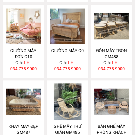
GIƯỜNG MÂY
GIƯỜNG MÂY G9
ĐÔN MÂY TRÒN
ĐƠN G10
GM488
Giá:
LH -
Giá:
LH -
Giá:
LH -
034.775.9900
034.775.9900
034.775.9900
KHAY MÂY ĐẸP
GHẾ MÂY THƯ
BÀN GHẾ MÂY
GM487
GIÃN GM486
PHÒNG KHÁCH