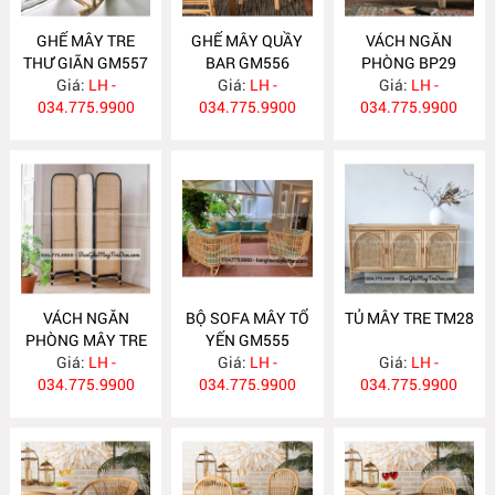
GHẾ MÂY TRE
GHẾ MÂY QUẦY
VÁCH NGĂN
THƯ GIÃN GM557
BAR GM556
PHÒNG BP29
Giá:
LH -
Giá:
LH -
Giá:
LH -
034.775.9900
034.775.9900
034.775.9900
VÁCH NGĂN
BỘ SOFA MÂY TỔ
TỦ MÂY TRE TM28
PHÒNG MÂY TRE
YẾN GM555
Giá:
BP28
LH -
Giá:
LH -
Giá:
LH -
034.775.9900
034.775.9900
034.775.9900