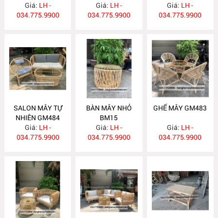
Giá:
LH -
Giá:
LH -
Giá:
GM485
LH -
034.775.9900
034.775.9900
034.775.9900
SALON MÂY TỰ
BÀN MÂY NHỎ
GHẾ MÂY GM483
NHIÊN GM484
BM15
Giá:
LH -
Giá:
LH -
Giá:
LH -
034.775.9900
034.775.9900
034.775.9900