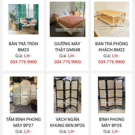
BÀN TRÀ TRÒN
GIƯỜNG MÂY
BÀN TRÀ PHÒNG
BM23
THẬT GM548
KHÁCH BM22
Giá:
LH -
Giá:
LH -
Giá:
LH -
034.775.9900
034.775.9900
034.775.9900
TẤM BÌNH PHONG
VÁCH NGĂN
BÌNH PHONG
MÂY BP27
KHUNG ĐEN BP26
MÂY BP25
Giá:
LH -
Giá:
LH -
Giá:
LH -