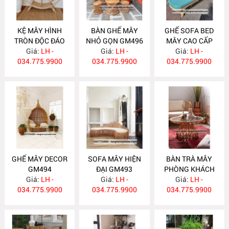
KỆ MÂY HÌNH
BÀN GHẾ MÂY
GHẾ SOFA BED
TRÒN ĐỘC ĐÁO
NHỎ GỌN GM496
MÂY CAO CẤP
Giá:
TM14
LH -
Giá:
LH -
Giá:
GM495
LH -
034.775.9900
034.775.9900
034.775.9900
GHẾ MÂY DECOR
SOFA MÂY HIỆN
BÀN TRÀ MÂY
GM494
ĐẠI GM493
PHÒNG KHÁCH
Giá:
LH -
Giá:
LH -
HIỆN ĐẠI BM18
Giá:
LH -
034.775.9900
034.775.9900
034.775.9900