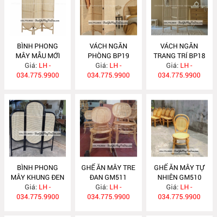
BÌNH PHONG
VÁCH NGĂN
VÁCH NGĂN
MÂY MẪU MỚI
PHÒNG BP19
TRANG TRÍ BP18
Giá:
BP20
LH -
Giá:
LH -
Giá:
LH -
034.775.9900
034.775.9900
034.775.9900
BÌNH PHONG
GHẾ ĂN MÂY TRE
GHẾ ĂN MÂY TỰ
MÂY KHUNG ĐEN
ĐAN GM511
NHIÊN GM510
Giá:
BP17
LH -
Giá:
LH -
Giá:
LH -
034.775.9900
034.775.9900
034.775.9900