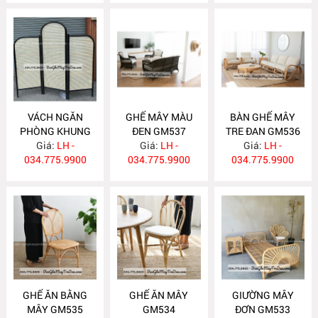
VÁCH NGĂN
GHẾ MÂY MÀU
BÀN GHẾ MÂY
PHÒNG KHUNG
ĐEN GM537
TRE ĐAN GM536
SƠN ĐEN BP22
Giá:
LH -
Giá:
LH -
Giá:
LH -
034.775.9900
034.775.9900
034.775.9900
GHẾ ĂN BẰNG
GHẾ ĂN MÂY
GIƯỜNG MÂY
MÂY GM535
GM534
ĐƠN GM533