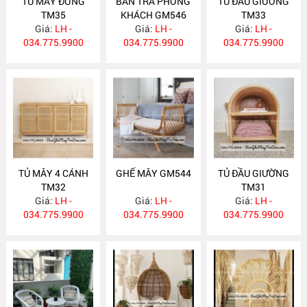
TỦ MÂY ĐỨNG
BÀN TRÀ PHÒNG
TỦ ĐẦU GIƯỜNG
TM35
KHÁCH GM546
TM33
Giá:
LH -
Giá:
LH -
Giá:
LH -
034.775.9900
034.775.9900
034.775.9900
TỦ MÂY 4 CÁNH
GHẾ MÂY GM544
TỦ ĐẦU GIƯỜNG
TM32
TM31
Giá:
LH -
Giá:
LH -
Giá:
LH -
034.775.9900
034.775.9900
034.775.9900