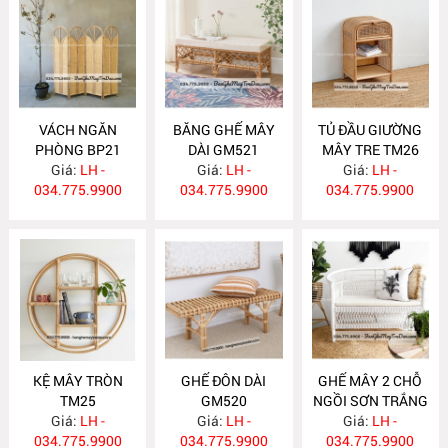
VÁCH NGĂN
BĂNG GHẾ MÂY
TỦ ĐẦU GIƯỜNG
PHÒNG BP21
DÀI GM521
MÂY TRE TM26
Giá:
LH -
Giá:
LH -
Giá:
LH -
034.775.9900
034.775.9900
034.775.9900
KỆ MÂY TRÒN
GHẾ ĐÔN DÀI
GHẾ MÂY 2 CHỖ
TM25
GM520
NGỒI SƠN TRẮNG
Giá:
LH -
Giá:
LH -
Giá:
GM519
LH -
034.775.9900
034.775.9900
034.775.9900