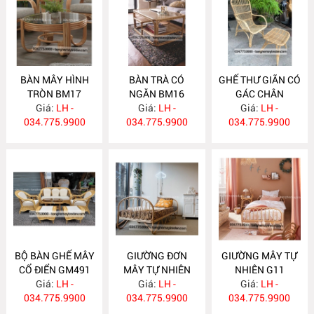
BÀN MÂY HÌNH
BÀN TRÀ CÓ
GHẾ THƯ GIÃN CÓ
TRÒN BM17
NGĂN BM16
GÁC CHÂN
Giá:
LH -
Giá:
LH -
Giá:
GM492
LH -
034.775.9900
034.775.9900
034.775.9900
BỘ BÀN GHẾ MÂY
GIƯỜNG ĐƠN
GIƯỜNG MÂY TỰ
CỔ ĐIỂN GM491
MÂY TỰ NHIÊN
NHIÊN G11
Giá:
LH -
Giá:
G12
LH -
Giá:
LH -
034.775.9900
034.775.9900
034.775.9900