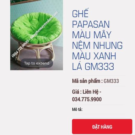
GHẾ
PAPASAN
MÀU MÂY
NỆM NHUNG
MÀU XANH
LÁ GM333
Tap to expand
Mã sản phẩm :
GM333
Giá :
Liên Hệ -
034.775.9900
Mô tả:
ĐẶT HÀNG