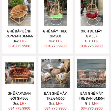
GHẾ BẬP BÊNH
GHẾ MÂY TREO
XÍCH ĐU MÂY
PAPASAN GM466
GM568
GM567
Giá:
LH -
Giá:
LH -
Giá:
LH -
034.775.9900
034.775.9900
034.775.9900
GHẾ PAPASAN
BÀN GHẾ MÂY
BÀN GHẾ MÂY
ĐÔI GM566
TRE GM565
TRE ĐAN GM564
Giá:
LH -
Giá:
LH -
Giá:
LH -
034.775.9900
034.775.9900
034.775.9900