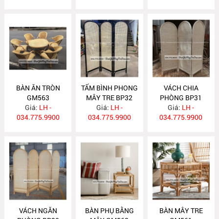
BÀN ĂN TRÒN
TẤM BÌNH PHONG
VÁCH CHIA
GM563
MÂY TRE BP32
PHÒNG BP31
Giá:
LH -
Giá:
LH -
Giá:
LH -
034.775.9900
034.775.9900
034.775.9900
VÁCH NGĂN
BÀN PHỤ BẰNG
BÀN MÂY TRE