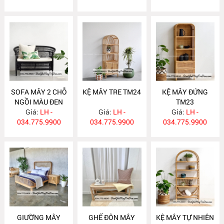
SOFA MÂY 2 CHỖ
KỆ MÂY TRE TM24
KỆ MÂY ĐỨNG
NGỒI MÀU ĐEN
TM23
Giá:
GM518
LH -
Giá:
LH -
Giá:
LH -
034.775.9900
034.775.9900
034.775.9900
GIƯỜNG MÂY
GHẾ ĐÔN MÂY
KỆ MÂY TỰ NHIÊN