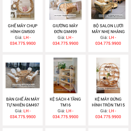
GHẾ MÂY CHỤP
GIƯỜNG MÂY
BỘ SALON LƯỚI
HÌNH GM500
ĐƠN GM499
MÂY NHẸ NHÀNG
Giá:
LH -
Giá:
LH -
Giá:
GM498
LH -
034.775.9900
034.775.9900
034.775.9900
BÀN GHẾ ĂN MÂY
KỆ SÁCH 4 TẦNG
KỆ MÂY ĐỨNG
TỰ NHIÊN GM497
TM16
HÌNH TRÒN TM15
Giá:
LH -
Giá:
LH -
Giá:
LH -
034.775.9900
034.775.9900
034.775.9900