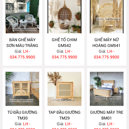
BÀN GHẾ MÂY
GHẾ TỔ CHIM
GHẾ MÂY NỮ
SƠN MÀU TRẮNG
GM542
HOÀNG GM541
Giá:
GM543
LH -
Giá:
LH -
Giá:
LH -
034.775.9900
034.775.9900
034.775.9900
TỦ ĐẦU GIƯỜNG
TAP ĐẦU GIƯỜNG
GIƯỜNG MÂY TRE
TM30
TM29
BM01
Giá:
LH -
Giá:
LH -
Giá:
LH -