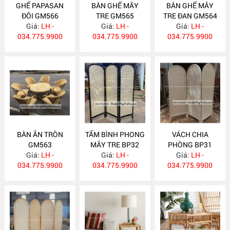
GHẾ PAPASAN
BÀN GHẾ MÂY
BÀN GHẾ MÂY
ĐÔI GM566
TRE GM565
TRE ĐAN GM564
Giá:
LH -
Giá:
LH -
Giá:
LH -
034.775.9900
034.775.9900
034.775.9900
BÀN ĂN TRÒN
TẤM BÌNH PHONG
VÁCH CHIA
GM563
MÂY TRE BP32
PHÒNG BP31
Giá:
LH -
Giá:
LH -
Giá:
LH -
034.775.9900
034.775.9900
034.775.9900