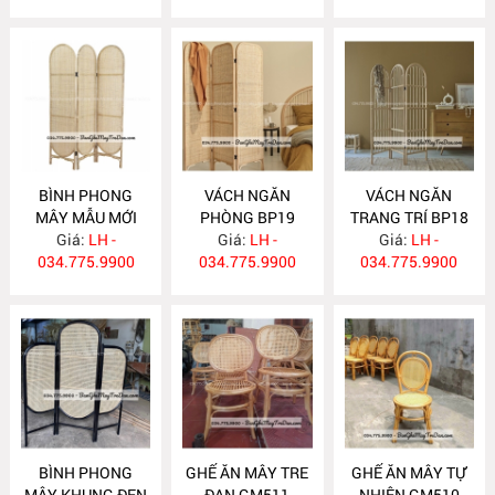
BÌNH PHONG
VÁCH NGĂN
VÁCH NGĂN
MÂY MẪU MỚI
PHÒNG BP19
TRANG TRÍ BP18
Giá:
BP20
LH -
Giá:
LH -
Giá:
LH -
034.775.9900
034.775.9900
034.775.9900
BÌNH PHONG
GHẾ ĂN MÂY TRE
GHẾ ĂN MÂY TỰ
MÂY KHUNG ĐEN
ĐAN GM511
NHIÊN GM510