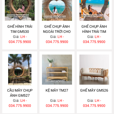
GHẾ HÌNH TRÁI
GHẾ CHỤP ẢNH
GHẾ CHỤP ẢNH
TIM GM530
NGOÀI TRỜI CHO
HÌNH TRÁI TIM
Giá:
LH -
RESOT GM529
Giá:
LH -
Giá:
GM528
LH -
034.775.9900
034.775.9900
034.775.9900
CẦU MÂY CHỤP
KỆ MÂY TM27
GHẾ MÂY GM526
ẢNH GM527
Giá:
LH -
Giá:
LH -
Giá:
LH -
034.775.9900
034.775.9900
034.775.9900