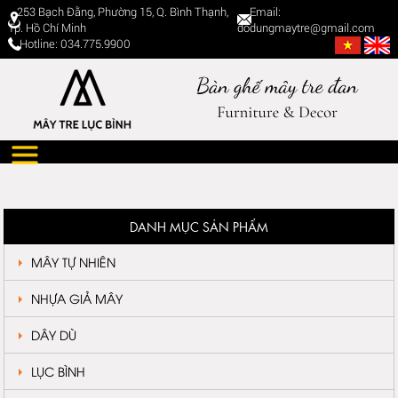
253 Bạch Đằng, Phường 15, Q. Bình Thạnh,
Email:
Tp. Hồ Chí Minh
dodungmaytre@gmail.com
Hotline: 034.775.9900
DANH MỤC SẢN PHẨM
MÂY TỰ NHIÊN
NHỰA GIẢ MÂY
DÂY DÙ
LỤC BÌNH