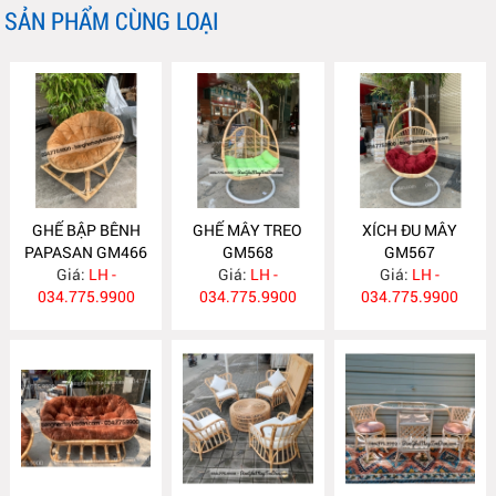
SẢN PHẨM CÙNG LOẠI
GHẾ BẬP BÊNH
GHẾ MÂY TREO
XÍCH ĐU MÂY
PAPASAN GM466
GM568
GM567
Giá:
LH -
Giá:
LH -
Giá:
LH -
034.775.9900
034.775.9900
034.775.9900