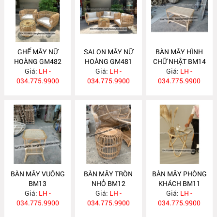
GHẾ MÂY NỮ
SALON MÂY NỮ
BÀN MÂY HÌNH
HOÀNG GM482
HOÀNG GM481
CHỮ NHẬT BM14
Giá:
LH -
Giá:
LH -
Giá:
LH -
034.775.9900
034.775.9900
034.775.9900
BÀN MÂY VUÔNG
BÀN MÂY TRÒN
BÀN MÂY PHÒNG
BM13
NHỎ BM12
KHÁCH BM11
Giá:
LH -
Giá:
LH -
Giá:
LH -
034.775.9900
034.775.9900
034.775.9900