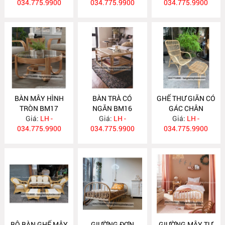
034.775.9900
034.775.9900
034.775.9900
BÀN MÂY HÌNH
BÀN TRÀ CÓ
GHẾ THƯ GIÃN CÓ
TRÒN BM17
NGĂN BM16
GÁC CHÂN
Giá:
LH -
Giá:
LH -
Giá:
GM492
LH -
034.775.9900
034.775.9900
034.775.9900
BỘ BÀN GHẾ MÂY
GIƯỜNG ĐƠN
GIƯỜNG MÂY TỰ