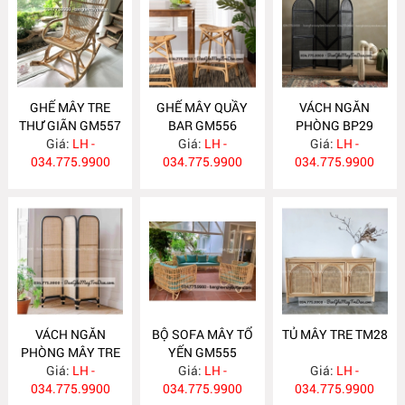
GHẾ MÂY TRE
GHẾ MÂY QUẦY
VÁCH NGĂN
THƯ GIÃN GM557
BAR GM556
PHÒNG BP29
Giá:
LH -
Giá:
LH -
Giá:
LH -
034.775.9900
034.775.9900
034.775.9900
VÁCH NGĂN
BỘ SOFA MÂY TỔ
TỦ MÂY TRE TM28
PHÒNG MÂY TRE
YẾN GM555
Giá:
BP28
LH -
Giá:
LH -
Giá:
LH -
034.775.9900
034.775.9900
034.775.9900