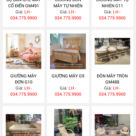
CỔ ĐIỂN GM491
MÂY TỰ NHIÊN
NHIÊN G11
Giá:
LH -
Giá:
G12
LH -
Giá:
LH -
034.775.9900
034.775.9900
034.775.9900
GIƯỜNG MÂY
GIƯỜNG MÂY G9
ĐÔN MÂY TRÒN
ĐƠN G10
GM488
Giá:
LH -
Giá:
LH -
Giá:
LH -
034.775.9900
034.775.9900
034.775.9900