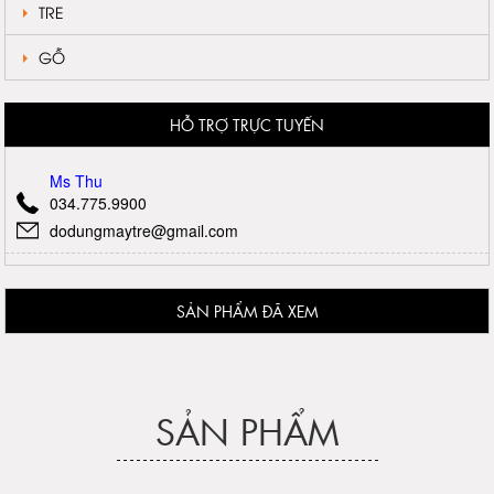
TRE
GỖ
HỖ TRỢ TRỰC TUYẾN
Ms Thu
034.775.9900
dodungmaytre@gmail.com
SẢN PHẨM ĐÃ XEM
SẢN PHẨM