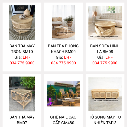
BÀN TRÀ MÂY
BÀN TRÀ PHÒNG
BÀN SOFA HÌNH
TRÒN BM10
KHÁCH BM09
LÁ BM08
Giá:
LH -
Giá:
LH -
Giá:
LH -
034.775.9900
034.775.9900
034.775.9900
BÀN TRÀ MÂY
GHẾ NAIL CAO
TỦ SONG MÂY TỰ
BM07
CẤP GM480
NHIÊN TM13