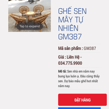
GHẾ SEN
MÂY TỰ
NHIÊN
Tap to expand
GM387
Mã sản phẩm :
GM387
Giá :
Liên Hệ -
034.775.9900
Mô tả:
Sen nhà em năm nay
bung lụa luôn ạ. Đâu cũng thấy
sen. Dự báo mẫu ghế hot nhất
năm nay.
ĐẶT HÀNG