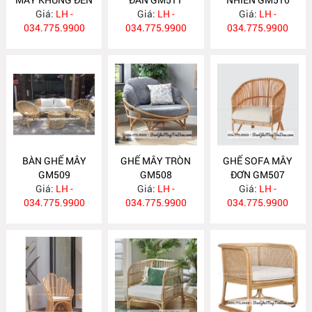
Giá:
BP17
LH -
Giá:
LH -
Giá:
LH -
034.775.9900
034.775.9900
034.775.9900
BÀN GHẾ MÂY
GHẾ MÂY TRÒN
GHẾ SOFA MÂY
GM509
GM508
ĐƠN GM507
Giá:
LH -
Giá:
LH -
Giá:
LH -
034.775.9900
034.775.9900
034.775.9900