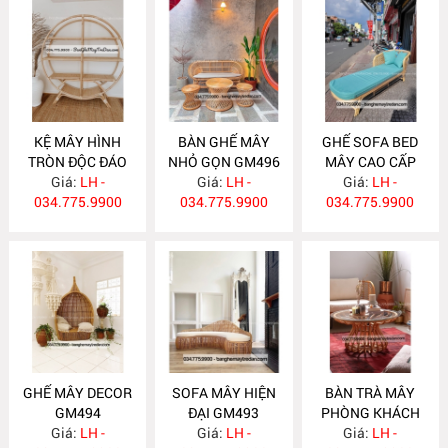
KỆ MÂY HÌNH
BÀN GHẾ MÂY
GHẾ SOFA BED
TRÒN ĐỘC ĐÁO
NHỎ GỌN GM496
MÂY CAO CẤP
Giá:
TM14
LH -
Giá:
LH -
Giá:
GM495
LH -
034.775.9900
034.775.9900
034.775.9900
GHẾ MÂY DECOR
SOFA MÂY HIỆN
BÀN TRÀ MÂY
GM494
ĐẠI GM493
PHÒNG KHÁCH
Giá:
LH -
Giá:
LH -
HIỆN ĐẠI BM18
Giá:
LH -