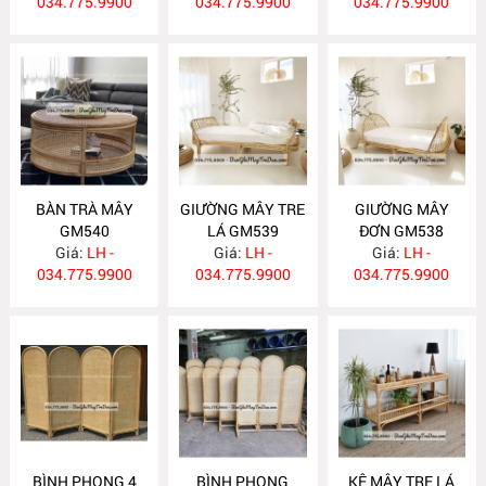
034.775.9900
034.775.9900
034.775.9900
BÀN TRÀ MÂY
GIƯỜNG MÂY TRE
GIƯỜNG MÂY
GM540
LÁ GM539
ĐƠN GM538
Giá:
LH -
Giá:
LH -
Giá:
LH -
034.775.9900
034.775.9900
034.775.9900
BÌNH PHONG 4
BÌNH PHONG
KỆ MÂY TRE LÁ