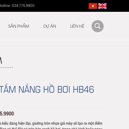
Hotline: 034.775.9900
SẢN PHẨM
DỰ ÁN
LIÊN HỆ
M
TẮM NẮNG HỒ BƠI HB46
75.9900
à kiểu dáng hiện đại, giường tròn nhựa giả mây sẽ tạo ra một điểm
 Bạn có thể đặt nó trên bên cạnh hồ bơi, trong nhà kính hoặc ngay