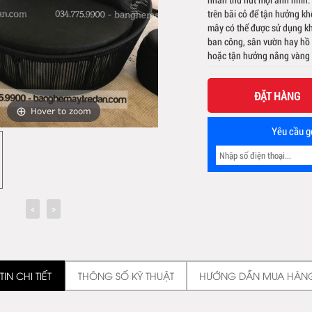
trên bãi cỏ để tận hưởng kh
mây có thể được sử dụng kh
ban công, sân vườn hay hồ 
hoặc tận hưởng nắng vàng r
ĐẶT HÀNG
Hover to zoom
Yêu cầu gọ
IN CHI TIẾT
THÔNG SỐ KỸ THUẬT
HƯỚNG DẪN MUA HÀN