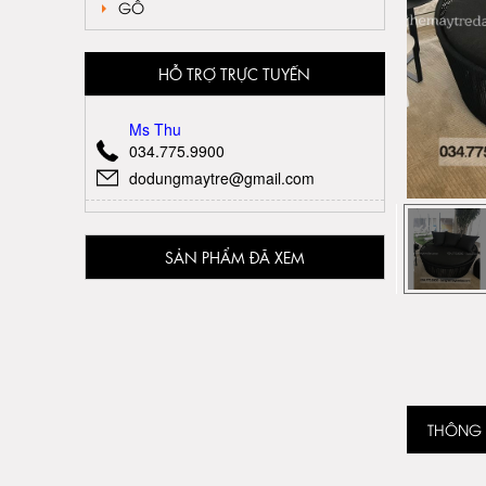
GỖ
HỖ TRỢ TRỰC TUYẾN
Ms Thu
034.775.9900
dodungmaytre@gmail.com
SẢN PHẨM ĐÃ XEM
THÔNG T