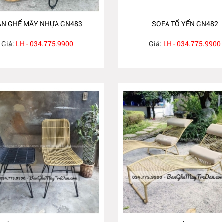
ÀN GHẾ MÂY NHỰA GN483
SOFA TỔ YẾN GN482
Giá:
LH - 034.775.9900
Giá:
LH - 034.775.9900