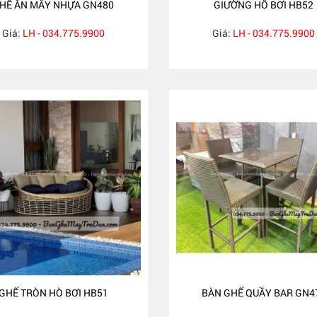
HẾ ĂN MÂY NHỰA GN480
GIƯỜNG HỒ BƠI HB52
Giá:
LH - 034.775.9900
Giá:
LH - 034.775.9900
GHẾ TRÒN HÒ BƠI HB51
BÀN GHẾ QUẦY BAR GN4