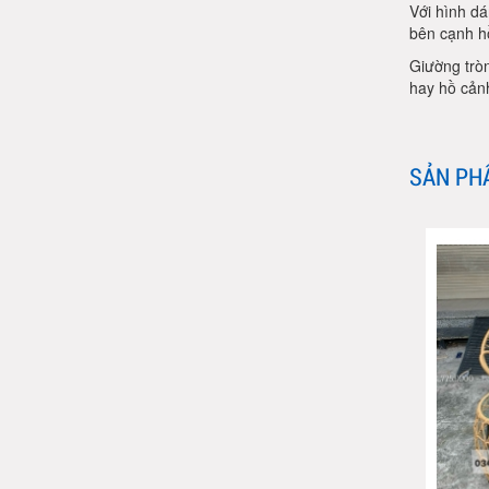
Với hình dá
bên cạnh hồ
Giường trò
hay hồ cản
SẢN PH