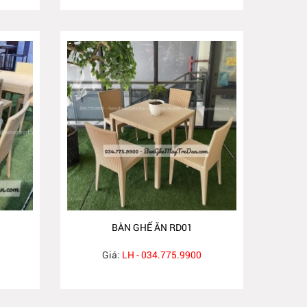
BÀN GHẾ ĂN RD01
Giá:
LH - 034.775.9900