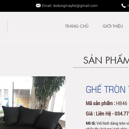
Email: dodungmaytre@gmail.com
TRANG CHỦ
GIỚI THIỆU
SẢN PHẨ
GHẾ TRÒN 
Mã sản phẩm :
HB46
Giá :
Liên Hệ - 034.7
Mô tả:
Với hình dáng tròn v
nhấn thu hút mọi ánh nhìn.