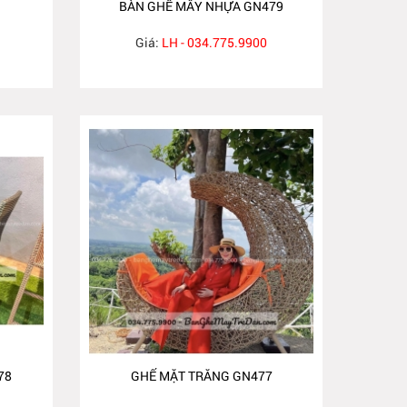
BÀN GHẾ MÂY NHỰA GN479
Giá:
LH - 034.775.9900
78
GHẾ MẶT TRĂNG GN477