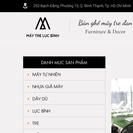
253 Bạch Đằng, Phường 15, Q. Bình Thạnh, Tp. Hồ Chí Minh
DANH MỤC SẢN PHẨM
MÂY TỰ NHIÊN
NHỰA GIẢ MÂY
DÂY DÙ
LỤC BÌNH
TRE