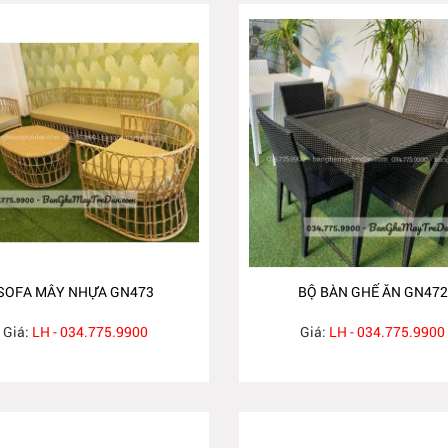
SOFA MÂY NHỰA GN473
BỘ BÀN GHẾ ĂN GN472
Giá:
LH - 034.775.9900
Giá:
LH - 034.775.9900