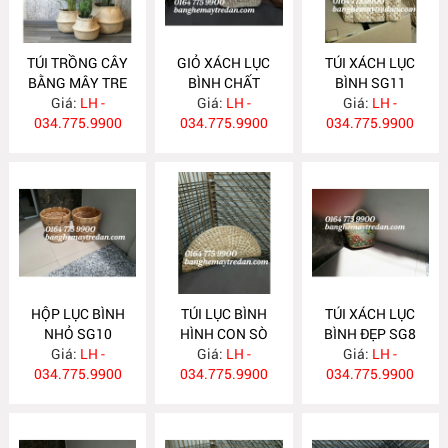
TÚI TRỒNG CÂY
GIỎ XÁCH LỤC
TÚI XÁCH LỤC
BẰNG MÂY TRE
BÌNH CHẤT
BÌNH SG11
ĐAN SG13
Giá:
LH -
LƯỢNG CAO SG12
Giá:
LH -
Giá:
LH -
034.775.9900
034.775.9900
034.775.9900
HỘP LỤC BÌNH
TÚI LỤC BÌNH
TÚI XÁCH LỤC
NHỎ SG10
HÌNH CON SÒ
BÌNH ĐẸP SG8
Giá:
LH -
Giá:
SG9
LH -
Giá:
LH -
034.775.9900
034.775.9900
034.775.9900