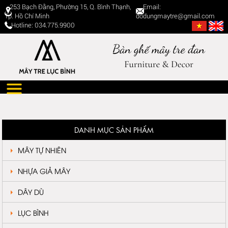
253 Bạch Đằng, Phường 15, Q. Bình Thạnh,
Email:
Tp. Hồ Chí Minh
dodungmaytre@gmail.com
Hotline: 034.775.9900
DANH MỤC SẢN PHẨM
MÂY TỰ NHIÊN
NHỰA GIẢ MÂY
DÂY DÙ
LỤC BÌNH