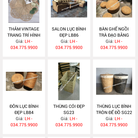
THẢM VINTAGE
SALON LỤC BÌNH
BÀN GHẾ NGỒI
TRANG TRÍ HÌNH
ĐẸP LB86
TRÀ ĐẠO BẰNG
HOA SG24
Giá:
LH -
Giá:
LH -
LỤC BÌNH LB85
Giá:
LH -
034.775.9900
034.775.9900
034.775.9900
ĐÔN LỤC BÌNH
THÙNG CÓI ĐẸP
THÙNG LỤC BÌNH
ĐẸP LB84
SG23
TRÒN ĐỂ ĐỒ SG22
Giá:
LH -
Giá:
LH -
Giá:
LH -
034.775.9900
034.775.9900
034.775.9900