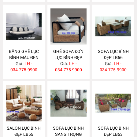
BĂNG GHẾ LỤC
GHẾ SOFA ĐƠN
SOFA LỤC BÌNH
BÌNH MÀU ĐEN
LỤC BÌNH ĐẸP
ĐẸP LB56
ĐẸP LB58
Giá:
LH -
Giá:
LB57
LH -
Giá:
LH -
034.775.9900
034.775.9900
034.775.9900
SALON LỤC BÌNH
SOFA LỤC BÌNH
SOFA LỤC BÌNH
ĐẸP LB55
SANG TRỌNG
ĐẸP LB53