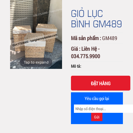
GIỎ LỤC
BÌNH GM489
Mã sản phẩm :
GM489
Giá :
Liên Hệ -
034.775.9900
Tap to expand
Mô tả:
ĐẶT HÀNG
Yêu cầu gọi lại