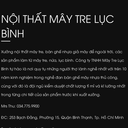
NỘI THẤT MÂY TRE LỤC
BÌNH
Xưởng nội thất mây tre, bàn ghế nhựa giả mây để ngoài trời, các
sản phẩm làm từ mây tre, nứa, lục bình. Công ty TNHH Mây Tre Lục
Bình tự hào là nơi quy tụ những người thợ lành nghề nhất với trên 10
năm kinh nghiệm trong nghề đan bàn ghế mây nhựa thủ công,
cùng với đó là đội ngũ kiểm duyệt chất lượng tỉ mỉ và kĩ lưỡng nhất
trong từng chi tiết của sản phẩm trước khi xuất xưởng.
Mrs Thu: 034.775.9900
ĐC: 253 Bạch Đằng, Phường 15, Quận Bình Thạnh, Tp. Hồ Chí Minh