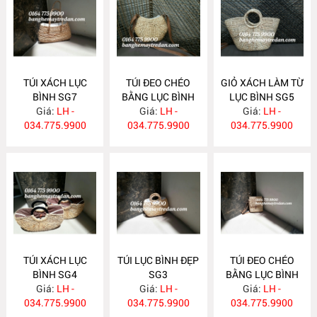
TÚI XÁCH LỤC
TÚI ĐEO CHÉO
GIỎ XÁCH LÀM TỪ
BÌNH SG7
BẰNG LỤC BÌNH
LỤC BÌNH SG5
Giá:
LH -
Giá:
SG6
LH -
Giá:
LH -
034.775.9900
034.775.9900
034.775.9900
TÚI XÁCH LỤC
TÚI LỤC BÌNH ĐẸP
TÚI ĐEO CHÉO
BÌNH SG4
SG3
BẰNG LỤC BÌNH
Giá:
LH -
Giá:
LH -
Giá:
SG2
LH -
034.775.9900
034.775.9900
034.775.9900