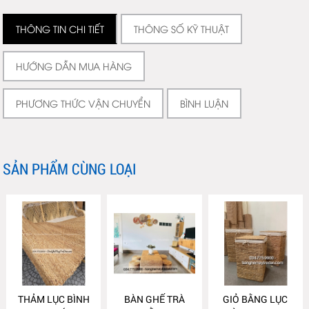
THÔNG TIN CHI TIẾT
THÔNG SỐ KỸ THUẬT
HƯỚNG DẪN MUA HÀNG
PHƯƠNG THỨC VẬN CHUYỂN
BÌNH LUẬN
SẢN PHẨM CÙNG LOẠI
THẢM LỤC BÌNH
BÀN GHẾ TRÀ
GIỎ BẰNG LỤC