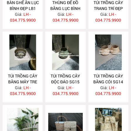
BÀN GHẾ ĂN LỤC
THÙNG ĐỂ ĐỒ
TÚI TRỒNG CÂY
BÌNH ĐẸP LB1
BẰNG LỤC BÌNH
TRANG TRÍ ĐẸP
Giá:
LH -
Giá:
SG18
LH -
Giá:
SG17
LH -
034.775.9900
034.775.9900
034.775.9900
TÚI TRỒNG CÂY
TÚI TRỒNG CÂY
TÚI TRỒNG CÂY
BẰNG MÂY TRE
ĐỘC ĐÁO SG15
BẰNG CÓI SG14
ĐAN SG16
Giá:
LH -
Giá:
LH -
Giá:
LH -
034.775.9900
034.775.9900
034.775.9900