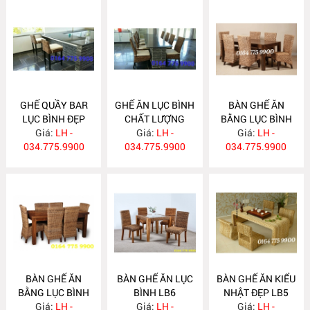
GHẾ QUẦY BAR
GHẾ ĂN LỤC BÌNH
BÀN GHẾ ĂN
LỤC BÌNH ĐẸP
CHẤT LƯỢNG
BẰNG LỤC BÌNH
Giá:
LB10
LH -
CAO LB9
Giá:
LH -
Giá:
LB8
LH -
034.775.9900
034.775.9900
034.775.9900
BÀN GHẾ ĂN
BÀN GHẾ ĂN LỤC
BÀN GHẾ ĂN KIỂU
BẰNG LỤC BÌNH
BÌNH LB6
NHẬT ĐẸP LB5
Giá:
LB7
LH -
Giá:
LH -
Giá:
LH -