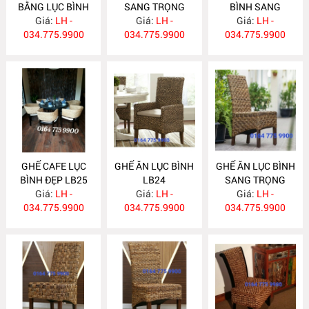
BẰNG LỤC BÌNH
SANG TRỌNG
BÌNH SANG
Giá:
LB28
LH -
CHO KHÁCH SẠN
Giá:
LH -
TRỌNG LB26
Giá:
LH -
034.775.9900
034.775.9900
LB27
034.775.9900
GHẾ CAFE LỤC
GHẾ ĂN LỤC BÌNH
GHẾ ĂN LỤC BÌNH
BÌNH ĐẸP LB25
LB24
SANG TRỌNG
Giá:
LH -
Giá:
LH -
Giá:
LB23
LH -
034.775.9900
034.775.9900
034.775.9900