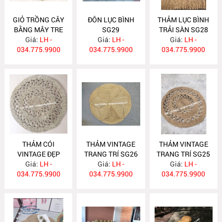
GIỎ TRỒNG CÂY
ĐÔN LỤC BÌNH
THẢM LỤC BÌNH
BẰNG MÂY TRE
SG29
TRẢI SÀN SG28
ĐAN SG30
Giá:
LH -
Giá:
LH -
Giá:
LH -
034.775.9900
034.775.9900
034.775.9900
THẢM CÓI
THẢM VINTAGE
THẢM VINTAGE
VINTAGE ĐẸP
TRANG TRÍ SG26
TRANG TRÍ SG25
Giá:
SG27
LH -
Giá:
LH -
Giá:
LH -
034.775.9900
034.775.9900
034.775.9900