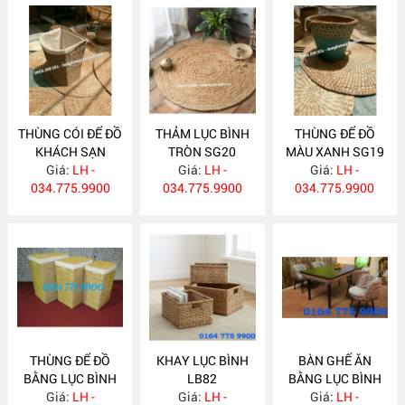
THÙNG CÓI ĐỂ ĐỒ
THẢM LỤC BÌNH
THÙNG ĐỂ ĐỒ
KHÁCH SẠN
TRÒN SG20
MÀU XANH SG19
SANG TRỌNG
Giá:
LH -
Giá:
LH -
Giá:
LH -
034.775.9900
SG21
034.775.9900
034.775.9900
THÙNG ĐỂ ĐỒ
KHAY LỤC BÌNH
BÀN GHẾ ĂN
BẰNG LỤC BÌNH
LB82
BẰNG LỤC BÌNH
Giá:
LB83
LH -
Giá:
LH -
ĐẸP LB80
Giá:
LH -