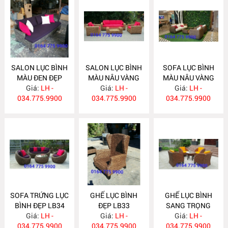
SALON LỤC BÌNH
SALON LỤC BÌNH
SOFA LỤC BÌNH
MÀU ĐEN ĐẸP
MÀU NÂU VÀNG
MÀU NÂU VÀNG
Giá:
LB37
LH -
Giá:
LB36
LH -
ĐẸP LB35
Giá:
LH -
034.775.9900
034.775.9900
034.775.9900
SOFA TRỨNG LỤC
GHẾ LỤC BÌNH
GHẾ LỤC BÌNH
BÌNH ĐẸP LB34
ĐẸP LB33
SANG TRỌNG
Giá:
LH -
Giá:
LH -
CHO KHÁCH SẠN
Giá:
LH -
034.775.9900
034.775.9900
034.775.9900
LB32