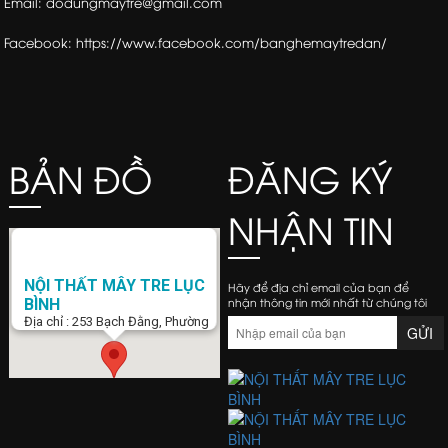
Email: dodungmaytre@gmail.com
Facebook: https://www.facebook.com/banghemaytredan/
BẢN ĐỒ
ĐĂNG KÝ
NHẬN TIN
NỘI THẤT MÂY TRE LỤC
Hãy để địa chỉ email của bạn để
nhận thông tin mới nhất từ chúng tôi
BÌNH
Địa chỉ : 253 Bạch Đằng, Phường
15, Q. Bình Thạnh, Tp. Hồ Chí Minh
Điện Thoại : 034.775.9900
Email :
dodungmaytre@gmail.com