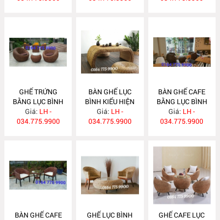
GHẾ TRỨNG
BÀN GHẾ LỤC
BÀN GHẾ CAFE
BẰNG LỤC BÌNH
BÌNH KIỂU HIỆN
BẰNG LỤC BÌNH
Giá:
LB31
LH -
ĐẠI LB30
Giá:
LH -
Giá:
LB29
LH -
034.775.9900
034.775.9900
034.775.9900
BÀN GHẾ CAFE
GHẾ LỤC BÌNH
GHẾ CAFE LỤC