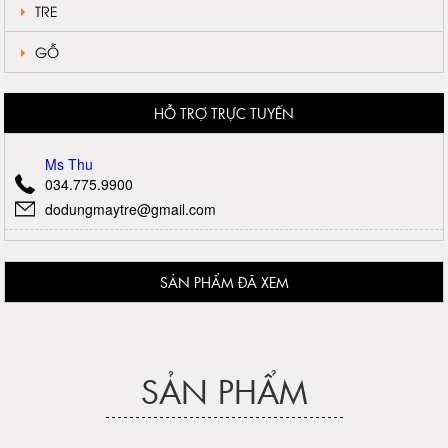
TRE
GỖ
HỖ TRỢ TRỰC TUYẾN
Ms Thu
034.775.9900
dodungmaytre@gmail.com
SẢN PHẨM ĐÃ XEM
SẢN PHẨM