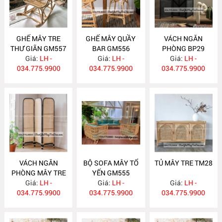
GHẾ MÂY TRE
GHẾ MÂY QUẦY
VÁCH NGĂN
THƯ GIÃN GM557
BAR GM556
PHÒNG BP29
Giá:
LH -
Giá:
LH -
Giá:
LH -
034.775.9900
034.775.9900
034.775.9900
VÁCH NGĂN
BỘ SOFA MÂY TỔ
TỦ MÂY TRE TM28
PHÒNG MÂY TRE
YẾN GM555
Giá:
BP28
LH -
Giá:
LH -
Giá:
LH -
034.775.9900
034.775.9900
034.775.9900