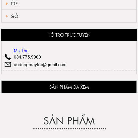
TRE
GỖ
HỖ TRỢ TRỰC TUYẾN
Ms Thu
034.775.9900
dodungmaytre@gmail.com
SẢN PHẨM ĐÃ XEM
SẢN PHẨM