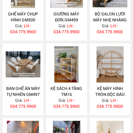
GHẾ MÂY CHỤP
GIƯỜNG MÂY
BỘ SALON LƯỚI
HÌNH GM500
ĐƠN GM499
MÂY NHẸ NHÀNG
Giá:
LH -
Giá:
LH -
Giá:
GM498
LH -
034.775.9900
034.775.9900
034.775.9900
BÀN GHẾ ĂN MÂY
KỆ SÁCH 4 TẦNG
KỆ MÂY HÌNH
TỰ NHIÊN GM497
TM16
TRÒN ĐỘC ĐÁO
Giá:
LH -
Giá:
LH -
Giá:
TM14
LH -
034.775.9900
034.775.9900
034.775.9900