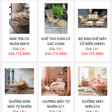
BÀN TRÀ CÓ
GHẾ THƯ GIÃN CÓ
BỘ BÀN GHẾ MÂY
NGĂN BM16
GÁC CHÂN
CỔ ĐIỂN GM491
Giá:
LH -
Giá:
GM492
LH -
Giá:
LH -
034.775.9900
034.775.9900
034.775.9900
GIƯỜNG ĐƠN
GIƯỜNG MÂY TỰ
GIƯỜNG MÂY
MÂY TỰ NHIÊN
NHIÊN G11
ĐƠN G10
Giá:
G12
LH -
Giá:
LH -
Giá:
LH -