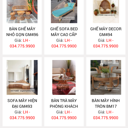
BÀN GHẾ MÂY
GHẾ SOFA BED
GHẾ MÂY DECOR
NHỎ GỌN GM496
MÂY CAO CẤP
GM494
Giá:
LH -
Giá:
GM495
LH -
Giá:
LH -
034.775.9900
034.775.9900
034.775.9900
SOFA MÂY HIỆN
BÀN TRÀ MÂY
BÀN MÂY HÌNH
ĐẠI GM493
PHÒNG KHÁCH
TRÒN BM17
Giá:
LH -
HIỆN ĐẠI BM18
Giá:
LH -
Giá:
LH -
034.775.9900
034.775.9900
034.775.9900