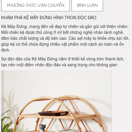
PHƯƠNG THỨC VẬN CHUYỂN
BÌNH LUẬN
KHÁM PHÁ KỆ MÂY ĐỨNG HÌNH TRÒN ĐỘC ĐÁO
Kệ Mây Đứng, mang đến vẻ đẹp tự nhiên và gần gũi với thiên nhiên.
Mỗi chiếc kệ được thủ công tỉ mỉ bởi những nghệ nhân lành nghề,
đảm bảo chất lượng và độ bền cao. Các sợi mây to khỏe chịu lực tốt,
giúp kệ có thể chứa đựng nhiều vật phẩm một cách an toàn và ổn
định.
Sự độc đáo của Kệ Mây Đứng nằm ở thiết kế vòng tròn thanh lịch,
tạo nên một điểm nhấn độc đáo và sang trọng cho không gian