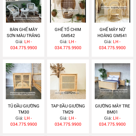
BÀN GHẾ MÂY
GHẾ TỔ CHIM
GHẾ MÂY NỮ
SƠN MÀU TRẮNG
GM542
HOÀNG GM541
Giá:
GM543
LH -
Giá:
LH -
Giá:
LH -
034.775.9900
034.775.9900
034.775.9900
TỦ ĐẦU GIƯỜNG
TAP ĐẦU GIƯỜNG
GIƯỜNG MÂY TRE
TM30
TM29
BM01
Giá:
LH -
Giá:
LH -
Giá:
LH -
034.775.9900
034.775.9900
034.775.9900