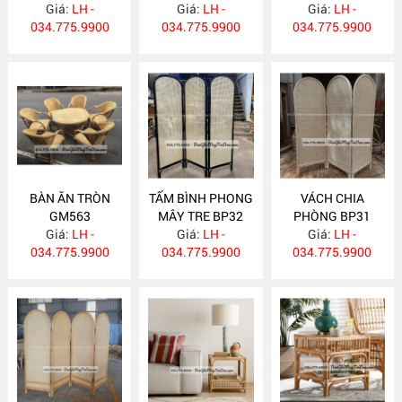
Giá:
LH -
Giá:
LH -
Giá:
LH -
034.775.9900
034.775.9900
034.775.9900
BÀN ĂN TRÒN
TẤM BÌNH PHONG
VÁCH CHIA
GM563
MÂY TRE BP32
PHÒNG BP31
Giá:
LH -
Giá:
LH -
Giá:
LH -
034.775.9900
034.775.9900
034.775.9900