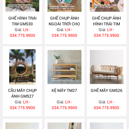
GHẾ HÌNH TRÁI
GHẾ CHỤP ẢNH
GHẾ CHỤP ẢNH
TIM GM530
NGOÀI TRỜI CHO
HÌNH TRÁI TIM
Giá:
LH -
RESOT GM529
Giá:
LH -
Giá:
GM528
LH -
034.775.9900
034.775.9900
034.775.9900
CẦU MÂY CHỤP
KỆ MÂY TM27
GHẾ MÂY GM526
ẢNH GM527
Giá:
LH -
Giá:
LH -
Giá:
LH -
034.775.9900
034.775.9900
034.775.9900