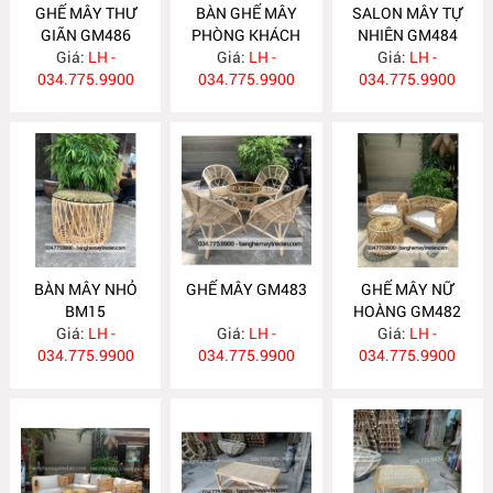
GHẾ MÂY THƯ
BÀN GHẾ MÂY
SALON MÂY TỰ
GIÃN GM486
PHÒNG KHÁCH
NHIÊN GM484
Giá:
LH -
Giá:
GM485
LH -
Giá:
LH -
034.775.9900
034.775.9900
034.775.9900
BÀN MÂY NHỎ
GHẾ MÂY GM483
GHẾ MÂY NỮ
BM15
HOÀNG GM482
Giá:
LH -
Giá:
LH -
Giá:
LH -
034.775.9900
034.775.9900
034.775.9900