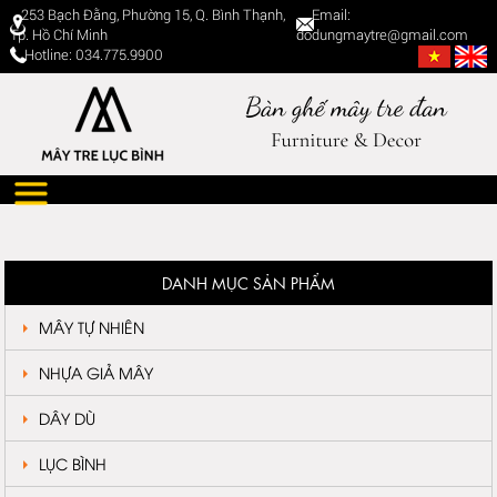
253 Bạch Đằng, Phường 15, Q. Bình Thạnh,
Email:
Tp. Hồ Chí Minh
dodungmaytre@gmail.com
Hotline: 034.775.9900
DANH MỤC SẢN PHẨM
MÂY TỰ NHIÊN
NHỰA GIẢ MÂY
DÂY DÙ
LỤC BÌNH