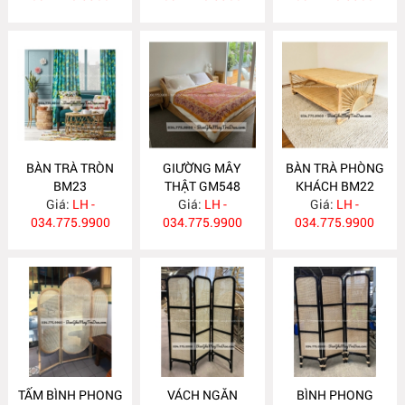
BÀN TRÀ TRÒN
GIƯỜNG MÂY
BÀN TRÀ PHÒNG
BM23
THẬT GM548
KHÁCH BM22
Giá:
LH -
Giá:
LH -
Giá:
LH -
034.775.9900
034.775.9900
034.775.9900
TẤM BÌNH PHONG
VÁCH NGĂN
BÌNH PHONG