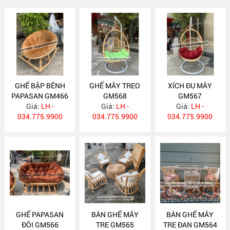
GHẾ BẬP BÊNH
GHẾ MÂY TREO
XÍCH ĐU MÂY
PAPASAN GM466
GM568
GM567
Giá:
LH -
Giá:
LH -
Giá:
LH -
034.775.9900
034.775.9900
034.775.9900
GHẾ PAPASAN
BÀN GHẾ MÂY
BÀN GHẾ MÂY
ĐÔI GM566
TRE GM565
TRE ĐAN GM564