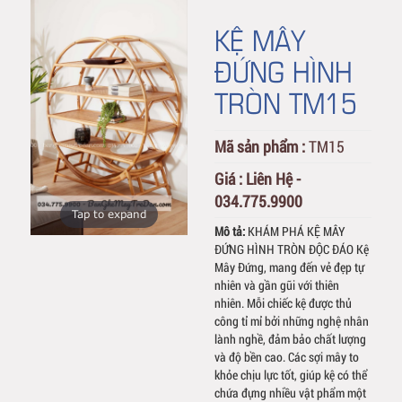
KỆ MÂY
ĐỨNG HÌNH
TRÒN TM15
Mã sản phẩm :
TM15
Giá :
Liên Hệ -
034.775.9900
Tap to expand
Mô tả:
KHÁM PHÁ KỆ MÂY
ĐỨNG HÌNH TRÒN ĐỘC ĐÁO Kệ
Mây Đứng, mang đến vẻ đẹp tự
nhiên và gần gũi với thiên
nhiên. Mỗi chiếc kệ được thủ
công tỉ mỉ bởi những nghệ nhân
lành nghề, đảm bảo chất lượng
và độ bền cao. Các sợi mây to
khỏe chịu lực tốt, giúp kệ có thể
chứa đựng nhiều vật phẩm một