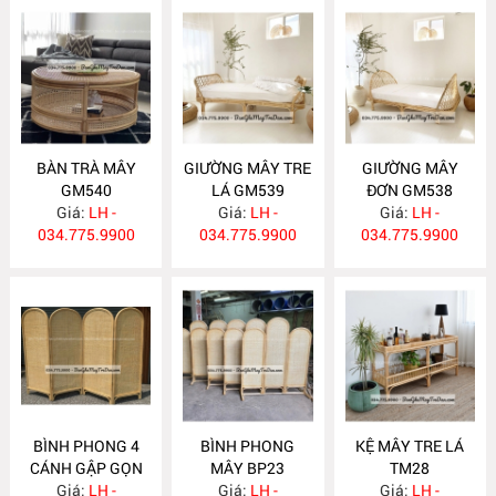
BÀN TRÀ MÂY
GIƯỜNG MÂY TRE
GIƯỜNG MÂY
GM540
LÁ GM539
ĐƠN GM538
Giá:
LH -
Giá:
LH -
Giá:
LH -
034.775.9900
034.775.9900
034.775.9900
BÌNH PHONG 4
BÌNH PHONG
KỆ MÂY TRE LÁ
CÁNH GẬP GỌN
MÂY BP23
TM28
Giá:
BP24
LH -
Giá:
LH -
Giá:
LH -