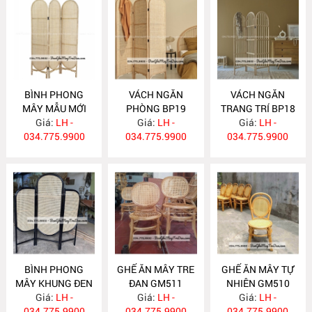
BÌNH PHONG
VÁCH NGĂN
VÁCH NGĂN
MÂY MẪU MỚI
PHÒNG BP19
TRANG TRÍ BP18
Giá:
BP20
LH -
Giá:
LH -
Giá:
LH -
034.775.9900
034.775.9900
034.775.9900
BÌNH PHONG
GHẾ ĂN MÂY TRE
GHẾ ĂN MÂY TỰ
MÂY KHUNG ĐEN
ĐAN GM511
NHIÊN GM510
Giá:
BP17
LH -
Giá:
LH -
Giá:
LH -
034.775.9900
034.775.9900
034.775.9900