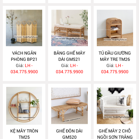
VÁCH NGĂN
BĂNG GHẾ MÂY
TỦ ĐẦU GIƯỜNG
PHÒNG BP21
DÀI GM521
MÂY TRE TM26
Giá:
LH -
Giá:
LH -
Giá:
LH -
034.775.9900
034.775.9900
034.775.9900
KỆ MÂY TRÒN
GHẾ ĐÔN DÀI
GHẾ MÂY 2 CHỖ
TM25
GM520
NGỒI SƠN TRẮNG