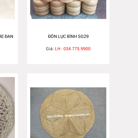
RE ĐAN
ĐÔN LỤC BÌNH SG29
Giá:
LH - 034.775.9900