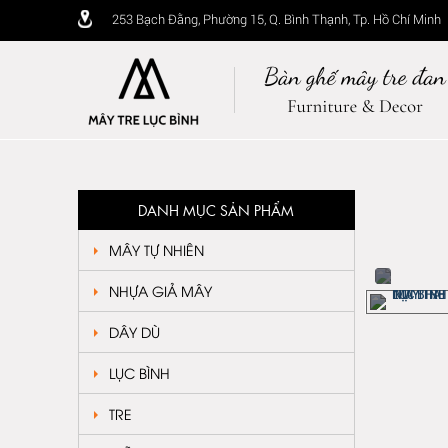
253 Bạch Đằng, Phường 15, Q. Bình Thạnh, Tp. Hồ Chí Minh
DANH MỤC SẢN PHẨM
MÂY TỰ NHIÊN
NHỰA GIẢ MÂY
DÂY DÙ
LỤC BÌNH
TRE