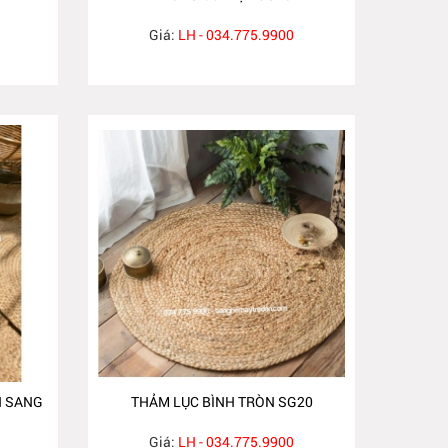
Giá:
LH - 034.775.9900
N SANG
THẢM LỤC BÌNH TRÒN SG20
Giá:
LH - 034.775.9900