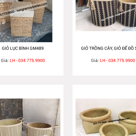
GIỎ LỤC BÌNH GM489
GIỎ TRỒNG CÂY, GIỎ ĐỂ ĐỒ
Giá:
LH - 034.775.9900
Giá:
LH - 034.775.9900