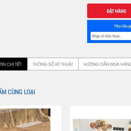
ĐẶT HÀNG
Yêu cầu gọ
IN CHI TIẾT
THÔNG SỐ KỸ THUẬT
HƯỚNG DẪN MUA HÀN
ẨM CÙNG LOẠI