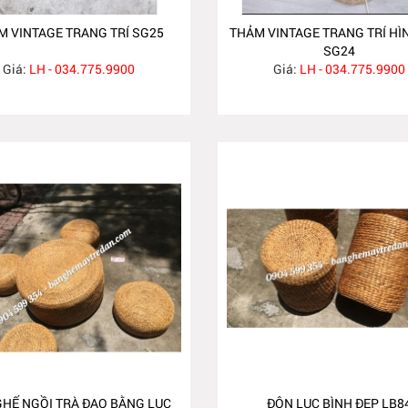
M VINTAGE TRANG TRÍ SG25
THẢM VINTAGE TRANG TRÍ HÌ
SG24
Giá:
LH - 034.775.9900
Giá:
LH - 034.775.9900
GHẾ NGỒI TRÀ ĐẠO BẰNG LỤC
ĐÔN LỤC BÌNH ĐẸP LB8