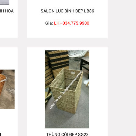
NH HOA
SALON LỤC BÌNH ĐẸP LB86
Giá:
LH - 034.775.9900
4
THÙNG CÓI ĐẸP SG23