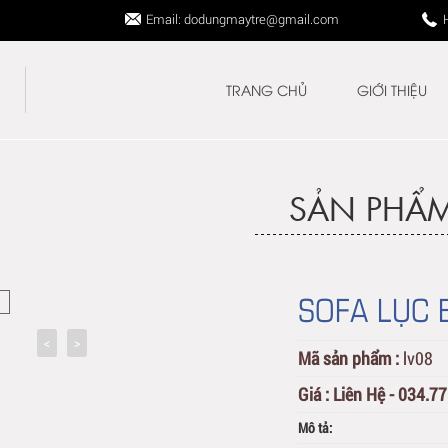
Email: dodungmaytre@gmail.com
TRANG CHỦ
GIỚI THIỆU
SẢN PHẨ
SOFA LỤC 
Mã sản phẩm :
lv08
Giá :
Liên Hệ - 034.7
Mô tả: