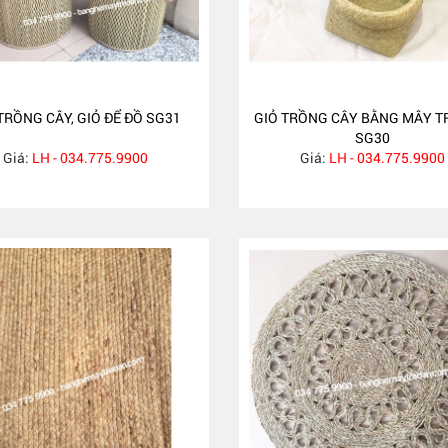
TRỒNG CÂY, GIỎ ĐỂ ĐỒ SG31
GIỎ TRỒNG CÂY BẰNG MÂY T
SG30
Giá:
LH - 034.775.9900
Giá:
LH - 034.775.9900