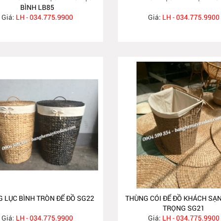
BÌNH LB85
Giá:
LH - 034.775.9900
Giá:
LH - 034.775.9900
 LỤC BÌNH TRÒN ĐỂ ĐỒ SG22
THÙNG CÓI ĐỂ ĐỒ KHÁCH SẠ
TRỌNG SG21
Giá:
LH - 034.775.9900
Giá:
LH - 034.775.9900