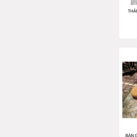
THẢ
BÀN 