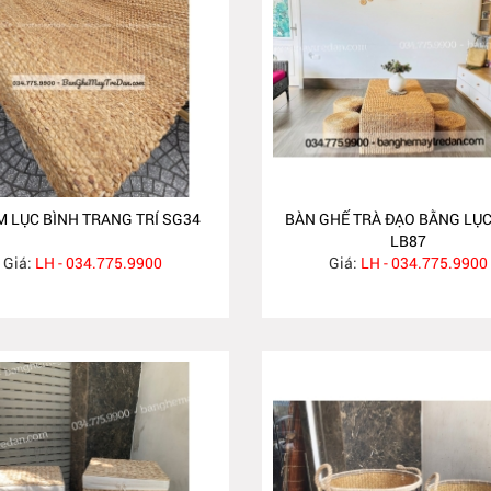
 LỤC BÌNH TRANG TRÍ SG34
BÀN GHẾ TRÀ ĐẠO BẰNG LỤC
LB87
Giá:
LH - 034.775.9900
Giá:
LH - 034.775.9900