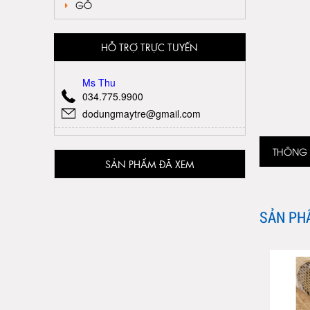
GỖ
HỖ TRỢ TRỰC TUYẾN
Ms Thu
034.775.9900
dodungmaytre@gmail.com
THÔNG T
SẢN PHẨM ĐÃ XEM
SẢN PH