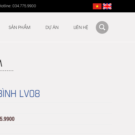
Hotline: 034.775.9900
SẢN PHẨM
DỰ ÁN
LIÊN HỆ
M
BÌNH LV08
75.9900