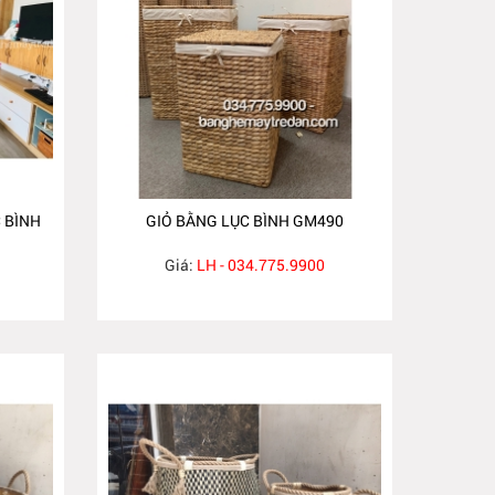
 BÌNH
GIỎ BẰNG LỤC BÌNH GM490
Giá:
LH - 034.775.9900