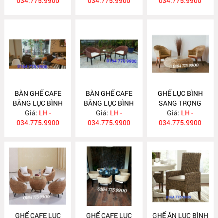
034.775.9900
LB32
034.775.9900
034.775.9900
BÀN GHẾ CAFE
BÀN GHẾ CAFE
GHẾ LỤC BÌNH
BẰNG LỤC BÌNH
BẰNG LỤC BÌNH
SANG TRỌNG
Giá:
LB29
LH -
Giá:
LB28
LH -
CHO KHÁCH SẠN
Giá:
LH -
034.775.9900
034.775.9900
034.775.9900
LB27
GHẾ CAFE LỤC
GHẾ CAFE LỤC
GHẾ ĂN LỤC BÌNH