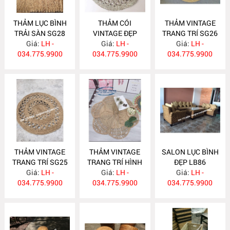
THẢM LỤC BÌNH
THẢM CÓI
THẢM VINTAGE
TRẢI SÀN SG28
VINTAGE ĐẸP
TRANG TRÍ SG26
Giá:
LH -
Giá:
SG27
LH -
Giá:
LH -
034.775.9900
034.775.9900
034.775.9900
THẢM VINTAGE
THẢM VINTAGE
SALON LỤC BÌNH
TRANG TRÍ SG25
TRANG TRÍ HÌNH
ĐẸP LB86
Giá:
LH -
HOA SG24
Giá:
LH -
Giá:
LH -
034.775.9900
034.775.9900
034.775.9900