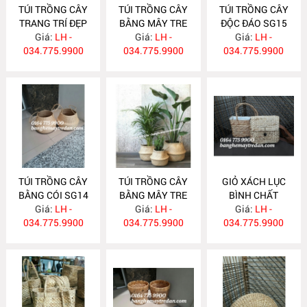
TÚI TRỒNG CÂY
TÚI TRỒNG CÂY
TÚI TRỒNG CÂY
TRANG TRÍ ĐẸP
BẰNG MÂY TRE
ĐỘC ĐÁO SG15
Giá:
SG17
LH -
ĐAN SG16
Giá:
LH -
Giá:
LH -
034.775.9900
034.775.9900
034.775.9900
TÚI TRỒNG CÂY
TÚI TRỒNG CÂY
GIỎ XÁCH LỤC
BẰNG CÓI SG14
BẰNG MÂY TRE
BÌNH CHẤT
Giá:
LH -
ĐAN SG13
Giá:
LH -
LƯỢNG CAO SG12
Giá:
LH -
034.775.9900
034.775.9900
034.775.9900