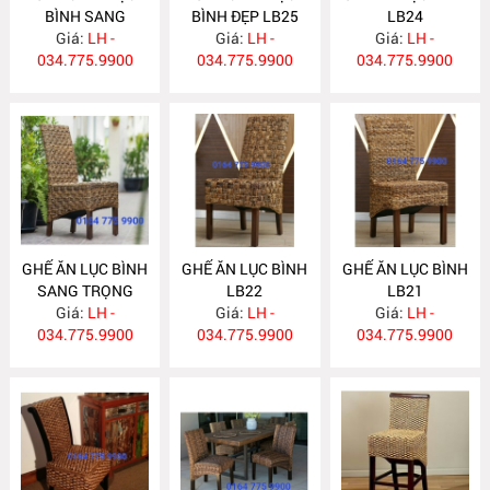
BÌNH SANG
BÌNH ĐẸP LB25
LB24
TRỌNG LB26
Giá:
LH -
Giá:
LH -
Giá:
LH -
034.775.9900
034.775.9900
034.775.9900
GHẾ ĂN LỤC BÌNH
GHẾ ĂN LỤC BÌNH
GHẾ ĂN LỤC BÌNH
SANG TRỌNG
LB22
LB21
Giá:
LB23
LH -
Giá:
LH -
Giá:
LH -
034.775.9900
034.775.9900
034.775.9900