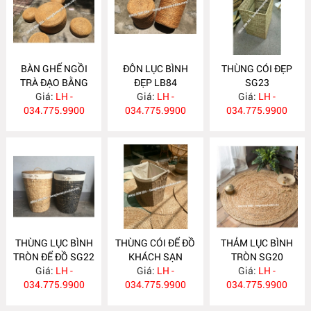
BÀN GHẾ NGỒI
ĐÔN LỤC BÌNH
THÙNG CÓI ĐẸP
TRÀ ĐẠO BẰNG
ĐẸP LB84
SG23
LỤC BÌNH LB85
Giá:
LH -
Giá:
LH -
Giá:
LH -
034.775.9900
034.775.9900
034.775.9900
THÙNG LỤC BÌNH
THÙNG CÓI ĐỂ ĐỒ
THẢM LỤC BÌNH
TRÒN ĐỂ ĐỒ SG22
KHÁCH SẠN
TRÒN SG20
Giá:
LH -
SANG TRỌNG
Giá:
LH -
Giá:
LH -
034.775.9900
034.775.9900
SG21
034.775.9900