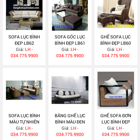
SOFA LỤC BÌNH
SOFA GÓC LỤC
GHẾ SOFA LỤC
ĐẸP LB62
BÌNH ĐẸP LB61
BÌNH ĐẸP LB60
Giá:
LH -
Giá:
LH -
Giá:
LH -
034.775.9900
034.775.9900
034.775.9900
SOFA LỤC BÌNH
BĂNG GHẾ LỤC
GHẾ SOFA ĐƠN
MÀU TỰ NHIÊN
BÌNH MÀU ĐEN
LỤC BÌNH ĐẸP
Giá:
LB59
LH -
ĐẸP LB58
Giá:
LH -
Giá:
LB57
LH -
034.775.9900
034.775.9900
034.775.9900