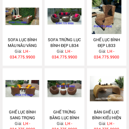
SOFA LỤC BÌNH
SOFA TRỨNG LỤC
GHẾ LỤC BÌNH
MÀU NÂU VÀNG
BÌNH ĐẸP LB34
ĐẸP LB33
ĐẸP LB35
Giá:
LH -
Giá:
LH -
Giá:
LH -
034.775.9900
034.775.9900
034.775.9900
GHẾ LỤC BÌNH
GHẾ TRỨNG
BÀN GHẾ LỤC
SANG TRỌNG
BẰNG LỤC BÌNH
BÌNH KIỂU HIỆN
CHO KHÁCH SẠN
Giá:
LH -
Giá:
LB31
LH -
ĐẠI LB30
Giá:
LH -