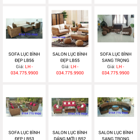
SOFA LỤC BÌNH
SALON LỤC BÌNH
SOFA LỤC BÌNH
ĐẸP LB56
ĐẸP LB55
SANG TRỌNG
Giá:
LH -
Giá:
LH -
Giá:
LB54
LH -
034.775.9900
034.775.9900
034.775.9900
SOFA LỤC BÌNH
SALON LỤC BÌNH
SALON LỤC BÌNH
ĐẸP LB53
DÁNG MỚI LB52
SANG TRỌNG