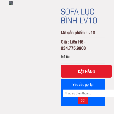
SOFA LỤC
BÌNH LV10
Mã sản phẩm :
lv10
Giá :
Liên Hệ -
034.775.9900
Mô tả:
ĐẶT HÀNG
Yêu cầu gọi lại