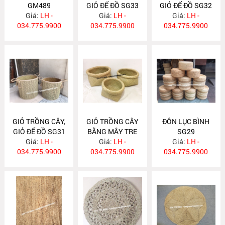
GM489
GIỎ ĐỂ ĐỒ SG33
GIỎ ĐỂ ĐỒ SG32
Giá:
LH -
Giá:
LH -
Giá:
LH -
034.775.9900
034.775.9900
034.775.9900
GIỎ TRỒNG CÂY,
GIỎ TRỒNG CÂY
ĐÔN LỤC BÌNH
GIỎ ĐỂ ĐỒ SG31
BẰNG MÂY TRE
SG29
Giá:
LH -
ĐAN SG30
Giá:
LH -
Giá:
LH -
034.775.9900
034.775.9900
034.775.9900