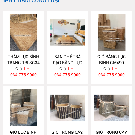
THẢM LỤC BÌNH
BÀN GHẾ TRÀ
GIỎ BẰNG LỤC
TRANG TRÍ SG34
ĐẠO BẰNG LỤC
BÌNH GM490
Giá:
LH -
BÌNH LB87
Giá:
LH -
Giá:
LH -
034.775.9900
034.775.9900
034.775.9900
GIỎ LỤC BÌNH
GIỎ TRỒNG CÂY,
GIỎ TRỒNG CÂY,