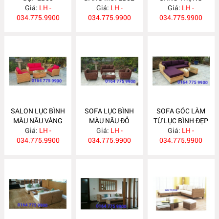
Giá:
LH -
Giá:
LH -
Giá:
LB51
LH -
034.775.9900
034.775.9900
034.775.9900
SALON LỤC BÌNH
SOFA LỤC BÌNH
SOFA GÓC LÀM
MÀU NÂU VÀNG
MÀU NÂU ĐỎ
TỪ LỤC BÌNH ĐẸP
Giá:
LB50
LH -
Giá:
LB49
LH -
Giá:
LB48
LH -
034.775.9900
034.775.9900
034.775.9900