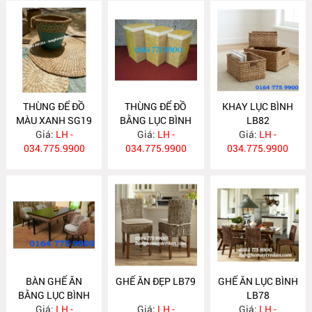
THÙNG ĐỂ ĐỒ
THÙNG ĐỂ ĐỒ
KHAY LỤC BÌNH
MÀU XANH SG19
BẰNG LỤC BÌNH
LB82
Giá:
LH -
Giá:
LB83
LH -
Giá:
LH -
034.775.9900
034.775.9900
034.775.9900
BÀN GHẾ ĂN
GHẾ ĂN ĐẸP LB79
GHẾ ĂN LỤC BÌNH
BẰNG LỤC BÌNH
LB78
ĐẸP LB80
Giá:
LH -
Giá:
LH -
Giá:
LH -