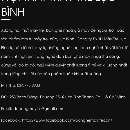
BÌNH
Xưởng nội thất mây tre, bàn ghế nhựa giả mây để ngoài trời, các
sản phẩm làm từ mây tre, nứa, lục bình. Công ty TNHH Mây Tre Lục
Bình tự hào là nơi quy tụ những người thợ lành nghề nhất với trên 10
năm kinh nghiệm trong nghề đan bàn ghế mây nhựa thủ công,
cùng với đó là đội ngũ kiểm duyệt chất lượng tỉ mỉ và kĩ lưỡng nhất
trong từng chi tiết của sản phẩm trước khi xuất xưởng.
Mrs Thu: 034.775.9900
ĐC: 253 Bạch Đằng, Phường 15, Quận Bình Thạnh, Tp. Hồ Chí Minh
Email: dodungmaytre@gmail.com
Facebook: https://www.facebook.com/banghemaytredan/