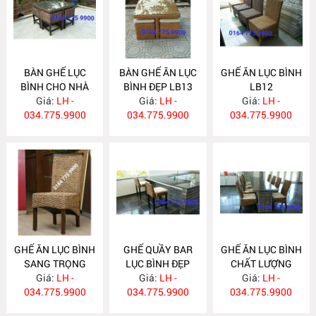
BÀN GHẾ LỤC
BÀN GHẾ ĂN LỤC
GHẾ ĂN LỤC BÌNH
BÌNH CHO NHÀ
BÌNH ĐẸP LB13
LB12
HÀNG SANG
Giá:
LH -
Giá:
LH -
Giá:
LH -
034.775.9900
TRỌNG LB14
034.775.9900
034.775.9900
GHẾ ĂN LỤC BÌNH
GHẾ QUẦY BAR
GHẾ ĂN LỤC BÌNH
SANG TRỌNG
LỤC BÌNH ĐẸP
CHẤT LƯỢNG
Giá:
LB11
LH -
Giá:
LB10
LH -
CAO LB9
Giá:
LH -
034.775.9900
034.775.9900
034.775.9900