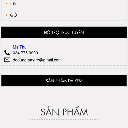
TRE
GỖ
HỖ TRỢ TRỰC TUYẾN
Ms Thu
034.775.9900
dodungmaytre@gmail.com
SẢN PHẨM ĐÃ XEM
SẢN PHẨM