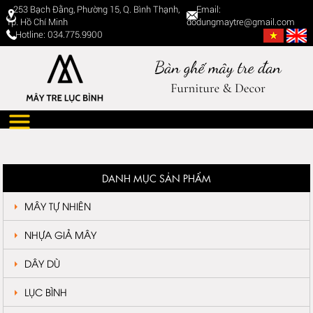
253 Bạch Đằng, Phường 15, Q. Bình Thạnh,
Email:
Tp. Hồ Chí Minh
dodungmaytre@gmail.com
Hotline: 034.775.9900
DANH MỤC SẢN PHẨM
MÂY TỰ NHIÊN
NHỰA GIẢ MÂY
DÂY DÙ
LỤC BÌNH