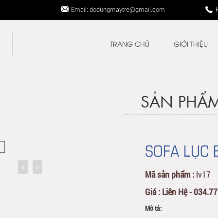
Email: dodungmaytre@gmail.com
TRANG CHỦ
GIỚI THIỆU
SẢN PHẨ
SOFA LỤC 
Mã sản phẩm :
lv17
Giá :
Liên Hệ - 034.7
Mô tả: