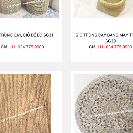
TRỒNG CÂY, GIỎ ĐỂ ĐỒ SG31
GIỎ TRỒNG CÂY BẰNG MÂY T
SG30
Giá:
LH - 034.775.9900
Giá:
LH - 034.775.9900