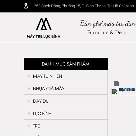
253 Bạch Đằng, Phường 15, Q. Bình Thạnh, Tp. Hồ Chí Minh
DANH MỤC SẢN PHẨM
MÂY TỰ NHIÊN
NHỰA GIẢ MÂY
DÂY DÙ
LỤC BÌNH
TRE