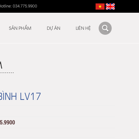
Hotline: 034.775.9900
SẢN PHẨM
DỰ ÁN
LIÊN HỆ
M
BÌNH LV17
75.9900