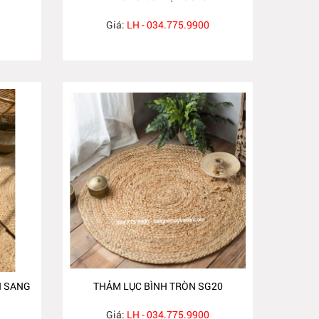
Giá:
LH - 034.775.9900
N SANG
THẢM LỤC BÌNH TRÒN SG20
Giá:
LH - 034.775.9900