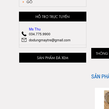
GỖ
HỖ TRỢ TRỰC TUYẾN
Ms Thu
034.775.9900
dodungmaytre@gmail.com
THÔNG T
SẢN PHẨM ĐÃ XEM
SẢN PH