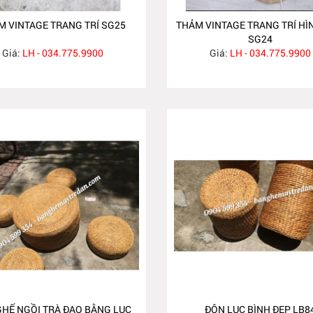
M VINTAGE TRANG TRÍ SG25
THẢM VINTAGE TRANG TRÍ HÌ
SG24
Giá:
LH - 034.775.9900
Giá:
LH - 034.775.9900
GHẾ NGỒI TRÀ ĐẠO BẰNG LỤC
ĐÔN LỤC BÌNH ĐẸP LB8