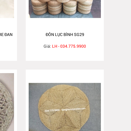
RE ĐAN
ĐÔN LỤC BÌNH SG29
Giá:
LH - 034.775.9900