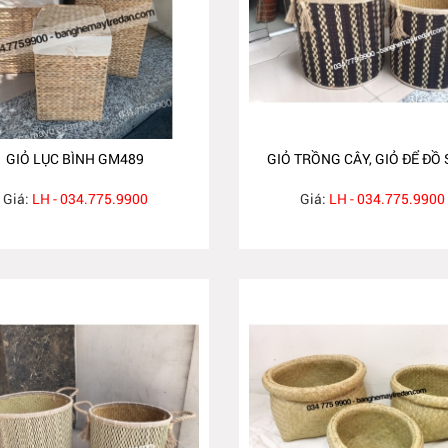
GIỎ LỤC BÌNH GM489
GIỎ TRỒNG CÂY, GIỎ ĐỂ ĐỒ
Giá:
LH - 034.775.9900
Giá:
LH - 034.775.9900