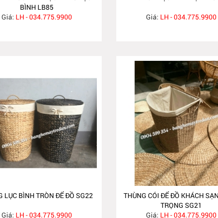
BÌNH LB85
Giá:
LH - 034.775.9900
Giá:
LH - 034.775.9900
 LỤC BÌNH TRÒN ĐỂ ĐỒ SG22
THÙNG CÓI ĐỂ ĐỒ KHÁCH SẠ
TRỌNG SG21
Giá:
LH - 034.775.9900
Giá:
LH - 034.775.9900