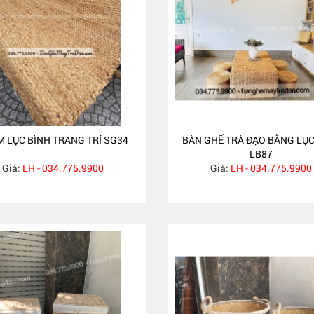
 LỤC BÌNH TRANG TRÍ SG34
BÀN GHẾ TRÀ ĐẠO BẰNG LỤC
LB87
Giá:
LH - 034.775.9900
Giá:
LH - 034.775.9900