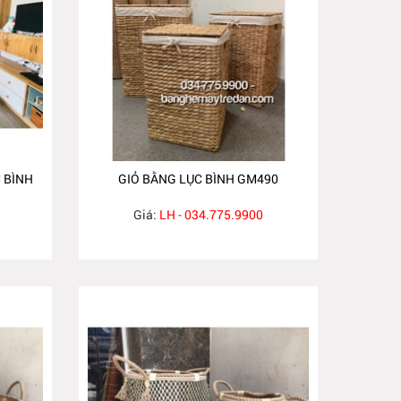
 BÌNH
GIỎ BẰNG LỤC BÌNH GM490
Giá:
LH - 034.775.9900