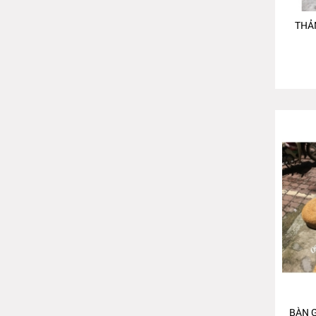
THẢ
BÀN 