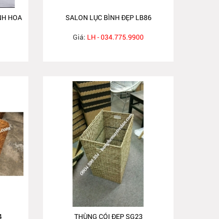
NH HOA
SALON LỤC BÌNH ĐẸP LB86
Giá:
LH - 034.775.9900
4
THÙNG CÓI ĐẸP SG23