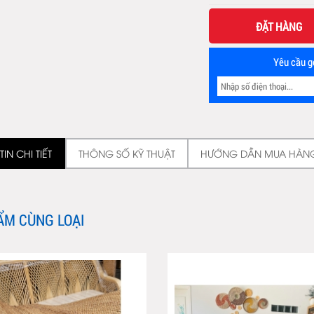
ĐẶT HÀNG
Yêu cầu gọ
IN CHI TIẾT
THÔNG SỐ KỸ THUẬT
HƯỚNG DẪN MUA HÀN
ẨM CÙNG LOẠI