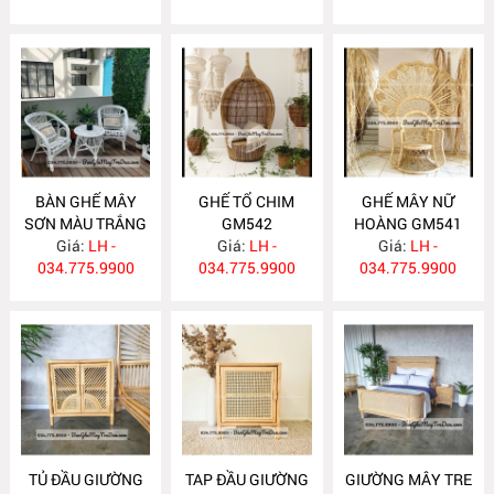
BÀN GHẾ MÂY
GHẾ TỔ CHIM
GHẾ MÂY NỮ
SƠN MÀU TRẮNG
GM542
HOÀNG GM541
Giá:
GM543
LH -
Giá:
LH -
Giá:
LH -
034.775.9900
034.775.9900
034.775.9900
TỦ ĐẦU GIƯỜNG
TAP ĐẦU GIƯỜNG
GIƯỜNG MÂY TRE