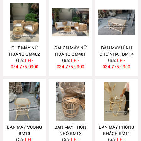
GHẾ MÂY NỮ
SALON MÂY NỮ
BÀN MÂY HÌNH
HOÀNG GM482
HOÀNG GM481
CHỮ NHẬT BM14
Giá:
LH -
Giá:
LH -
Giá:
LH -
034.775.9900
034.775.9900
034.775.9900
BÀN MÂY VUÔNG
BÀN MÂY TRÒN
BÀN MÂY PHÒNG
BM13
NHỎ BM12
KHÁCH BM11
Giá:
LH -
Giá:
LH -
Giá:
LH -