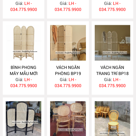
Giá:
LH -
Giá:
LH -
Giá:
LH -
034.775.9900
034.775.9900
034.775.9900
BÌNH PHONG
VÁCH NGĂN
VÁCH NGĂN
MÂY MẪU MỚI
PHÒNG BP19
TRANG TRÍ BP18
Giá:
BP20
LH -
Giá:
LH -
Giá:
LH -
034.775.9900
034.775.9900
034.775.9900