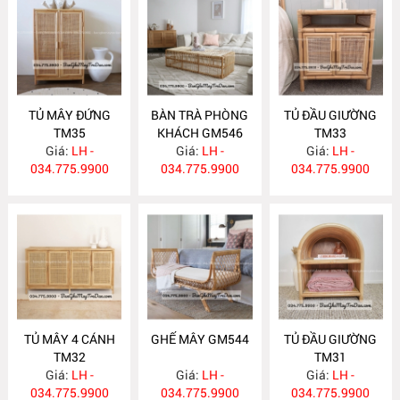
TỦ MÂY ĐỨNG
BÀN TRÀ PHÒNG
TỦ ĐẦU GIƯỜNG
TM35
KHÁCH GM546
TM33
Giá:
LH -
Giá:
LH -
Giá:
LH -
034.775.9900
034.775.9900
034.775.9900
TỦ MÂY 4 CÁNH
GHẾ MÂY GM544
TỦ ĐẦU GIƯỜNG
TM32
TM31
Giá:
LH -
Giá:
LH -
Giá:
LH -
034.775.9900
034.775.9900
034.775.9900