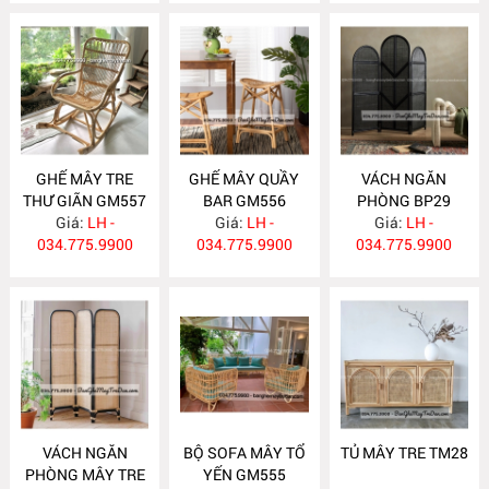
GHẾ MÂY TRE
GHẾ MÂY QUẦY
VÁCH NGĂN
THƯ GIÃN GM557
BAR GM556
PHÒNG BP29
Giá:
LH -
Giá:
LH -
Giá:
LH -
034.775.9900
034.775.9900
034.775.9900
VÁCH NGĂN
BỘ SOFA MÂY TỔ
TỦ MÂY TRE TM28
PHÒNG MÂY TRE
YẾN GM555