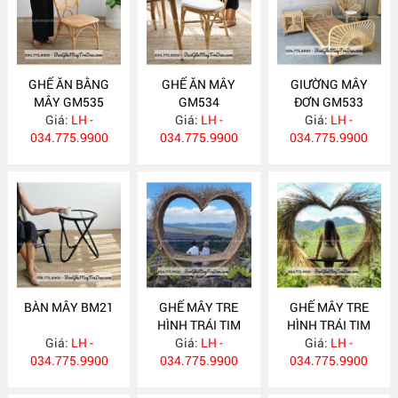
GHẾ ĂN BẰNG
GHẾ ĂN MÂY
GIƯỜNG MÂY
MÂY GM535
GM534
ĐƠN GM533
Giá:
LH -
Giá:
LH -
Giá:
LH -
034.775.9900
034.775.9900
034.775.9900
BÀN MÂY BM21
GHẾ MÂY TRE
GHẾ MÂY TRE
HÌNH TRÁI TIM
HÌNH TRÁI TIM
Giá:
LH -
Giá:
GM532
LH -
Giá:
GM531
LH -
034.775.9900
034.775.9900
034.775.9900