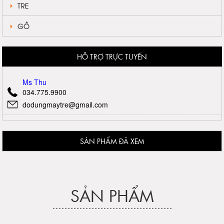
TRE
GỖ
HỖ TRỢ TRỰC TUYẾN
Ms Thu
034.775.9900
dodungmaytre@gmail.com
SẢN PHẨM ĐÃ XEM
SẢN PHẨM