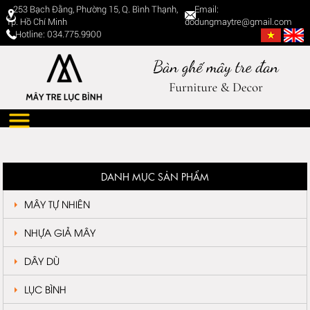
253 Bạch Đằng, Phường 15, Q. Bình Thạnh,
Email:
Tp. Hồ Chí Minh
dodungmaytre@gmail.com
Hotline: 034.775.9900
DANH MỤC SẢN PHẨM
MÂY TỰ NHIÊN
NHỰA GIẢ MÂY
DÂY DÙ
LỤC BÌNH