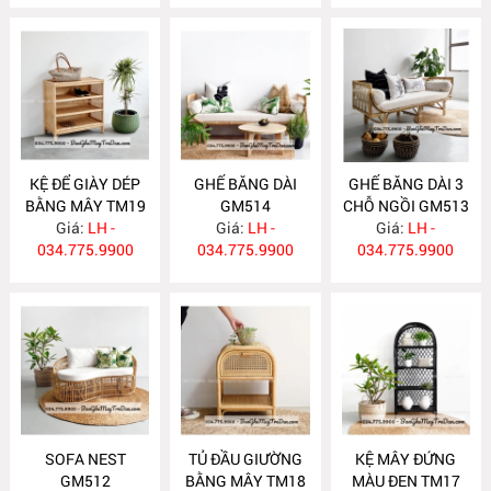
KỆ ĐỂ GIÀY DÉP
GHẾ BĂNG DÀI
GHẾ BĂNG DÀI 3
BẰNG MÂY TM19
GM514
CHỖ NGỒI GM513
Giá:
LH -
Giá:
LH -
Giá:
LH -
034.775.9900
034.775.9900
034.775.9900
SOFA NEST
TỦ ĐẦU GIƯỜNG
KỆ MÂY ĐỨNG
GM512
BẰNG MÂY TM18
MÀU ĐEN TM17