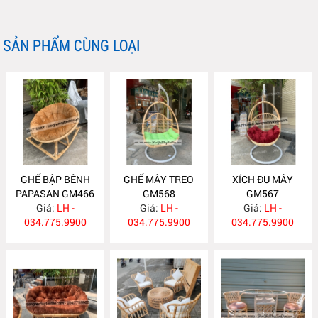
SẢN PHẨM CÙNG LOẠI
GHẾ BẬP BÊNH
GHẾ MÂY TREO
XÍCH ĐU MÂY
PAPASAN GM466
GM568
GM567
Giá:
LH -
Giá:
LH -
Giá:
LH -
034.775.9900
034.775.9900
034.775.9900