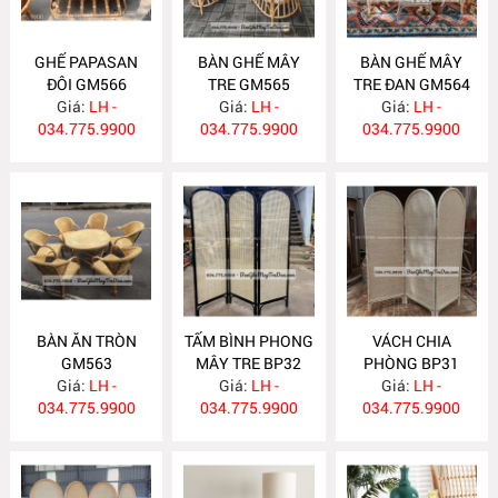
GHẾ PAPASAN
BÀN GHẾ MÂY
BÀN GHẾ MÂY
ĐÔI GM566
TRE GM565
TRE ĐAN GM564
Giá:
LH -
Giá:
LH -
Giá:
LH -
034.775.9900
034.775.9900
034.775.9900
BÀN ĂN TRÒN
TẤM BÌNH PHONG
VÁCH CHIA
GM563
MÂY TRE BP32
PHÒNG BP31
Giá:
LH -
Giá:
LH -
Giá:
LH -
034.775.9900
034.775.9900
034.775.9900