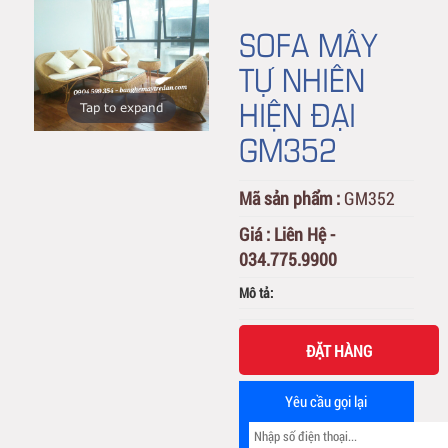
SOFA MÂY
TỰ NHIÊN
HIỆN ĐẠI
Tap to expand
GM352
Mã sản phẩm :
GM352
Giá :
Liên Hệ -
034.775.9900
Mô tả:
ĐẶT HÀNG
Yêu cầu gọi lại