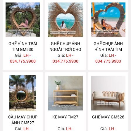
GHẾ HÌNH TRÁI
GHẾ CHỤP ẢNH
GHẾ CHỤP ẢNH
TIM GM530
NGOÀI TRỜI CHO
HÌNH TRÁI TIM
Giá:
LH -
RESOT GM529
Giá:
LH -
Giá:
GM528
LH -
034.775.9900
034.775.9900
034.775.9900
CẦU MÂY CHỤP
KỆ MÂY TM27
GHẾ MÂY GM526
ẢNH GM527
Giá:
LH -
Giá:
LH -
Giá:
LH -