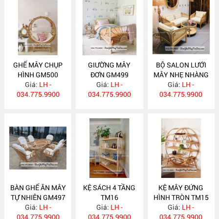
GHẾ MÂY CHỤP
GIƯỜNG MÂY
BỘ SALON LƯỚI
HÌNH GM500
ĐƠN GM499
MÂY NHẸ NHÀNG
Giá:
LH -
Giá:
LH -
Giá:
GM498
LH -
034.775.9900
034.775.9900
034.775.9900
BÀN GHẾ ĂN MÂY
KỆ SÁCH 4 TẦNG
KỆ MÂY ĐỨNG
TỰ NHIÊN GM497
TM16
HÌNH TRÒN TM15
Giá:
LH -
Giá:
LH -
Giá:
LH -
034.775.9900
034.775.9900
034.775.9900