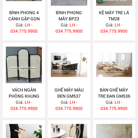
BÌNH PHONG 4
BÌNH PHONG
KỆ MÂY TRE LÁ
CÁNH GẬP GỌN
MÂY BP23
TM28
Giá:
BP24
LH -
Giá:
LH -
Giá:
LH -
034.775.9900
034.775.9900
034.775.9900
VÁCH NGĂN
GHẾ MÂY MÀU
BÀN GHẾ MÂY
PHÒNG KHUNG
ĐEN GM537
TRE ĐAN GM536
SƠN ĐEN BP22
Giá:
LH -
Giá:
LH -
Giá:
LH -
034.775.9900
034.775.9900
034.775.9900