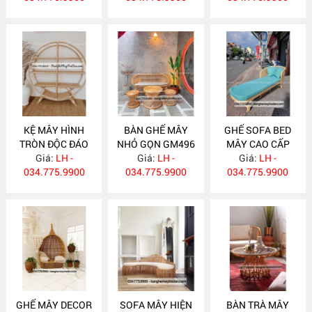
KỆ MÂY HÌNH
BÀN GHẾ MÂY
GHẾ SOFA BED
TRÒN ĐỘC ĐÁO
NHỎ GỌN GM496
MÂY CAO CẤP
Giá:
TM14
LH -
Giá:
LH -
Giá:
GM495
LH -
034.775.9900
034.775.9900
034.775.9900
GHẾ MÂY DECOR
SOFA MÂY HIỆN
BÀN TRÀ MÂY