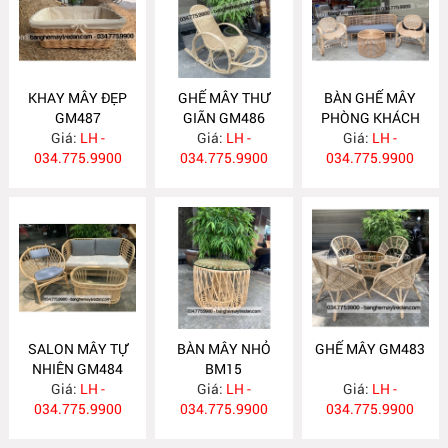
KHAY MÂY ĐẸP
GHẾ MÂY THƯ
BÀN GHẾ MÂY
GM487
GIÃN GM486
PHÒNG KHÁCH
Giá:
LH -
Giá:
LH -
Giá:
GM485
LH -
034.775.9900
034.775.9900
034.775.9900
SALON MÂY TỰ
BÀN MÂY NHỎ
GHẾ MÂY GM483
NHIÊN GM484
BM15
Giá:
LH -
Giá:
LH -
Giá:
LH -
034.775.9900
034.775.9900
034.775.9900