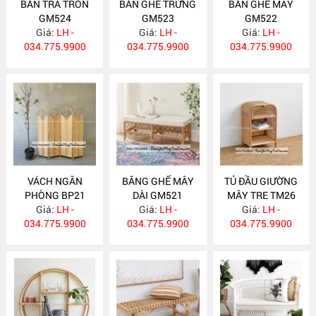
BÀN TRÀ TRÒN
BÀN GHẾ TRỨNG
BÀN GHẾ MÂY
GM524
GM523
GM522
Giá:
LH -
Giá:
LH -
Giá:
LH -
034.775.9900
034.775.9900
034.775.9900
VÁCH NGĂN
BĂNG GHẾ MÂY
TỦ ĐẦU GIƯỜNG
PHÒNG BP21
DÀI GM521
MÂY TRE TM26
Giá:
LH -
Giá:
LH -
Giá:
LH -
034.775.9900
034.775.9900
034.775.9900