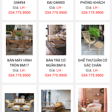
GM494
ĐẠI GM493
PHÒNG KHÁCH
Giá:
LH -
Giá:
LH -
HIỆN ĐẠI BM18
Giá:
LH -
034.775.9900
034.775.9900
034.775.9900
BÀN MÂY HÌNH
BÀN TRÀ CÓ
GHẾ THƯ GIÃN CÓ
TRÒN BM17
NGĂN BM16
GÁC CHÂN
Giá:
LH -
Giá:
LH -
Giá:
GM492
LH -
034.775.9900
034.775.9900
034.775.9900