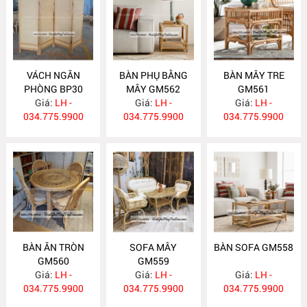
VÁCH NGĂN
BÀN PHỤ BẰNG
BÀN MÂY TRE
PHÒNG BP30
MÂY GM562
GM561
Giá:
LH -
Giá:
LH -
Giá:
LH -
034.775.9900
034.775.9900
034.775.9900
BÀN ĂN TRÒN
SOFA MÂY
BÀN SOFA GM558
GM560
GM559
Giá:
LH -
Giá:
LH -
Giá:
LH -
034.775.9900
034.775.9900
034.775.9900