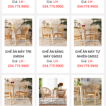
Giá:
BP28
LH -
Giá:
LH -
Giá:
LH -
034.775.9900
034.775.9900
034.775.9900
GHẾ ĂN MÂY TRE
GHẾ ĂN BẰNG
GHẾ ĂN MÂY TỰ
GM554
MÂY GM553
NHIÊN GM552
Giá:
LH -
Giá:
LH -
Giá:
LH -
034.775.9900
034.775.9900
034.775.9900