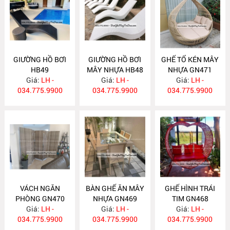
GIƯỜNG HỒ BƠI
GIƯỜNG HỒ BƠI
GHẾ TỔ KÉN MÂY
HB49
MÂY NHỰA HB48
NHỰA GN471
Giá:
LH -
Giá:
LH -
Giá:
LH -
034.775.9900
034.775.9900
034.775.9900
VÁCH NGĂN
BÀN GHẾ ĂN MÂY
GHẾ HÌNH TRÁI
PHÒNG GN470
NHỰA GN469
TIM GN468
Giá:
LH -
Giá:
LH -
Giá:
LH -
034.775.9900
034.775.9900
034.775.9900