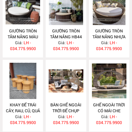
GIƯỜNG TRÒN
GIƯỜNG TRÒN
GIƯỜNG TRÒN
TẮM NẮNG MÀU
TẮM NẮNG HB44
TẮM NẮNG NHỰA
ĐEN HB45
Giá:
LH -
Giá:
LH -
GIẢ MÂY HB43
Giá:
LH -
034.775.9900
034.775.9900
034.775.9900
KHAY ĐỂ TRÁI
BÀN GHẾ NGOÀI
GHẾ NGOÀI TRỜI
CÂY, RAU, CỦ, QUẢ
TRỜI ĐỂ CHỤP
CÓ MÁI CHE
CHO SIÊU THỊ KN5
Giá:
LH -
ẢNH CHO RESOT
Giá:
LH -
Giá:
GN371
LH -
034.775.9900
034.775.9900
GN372
034.775.9900