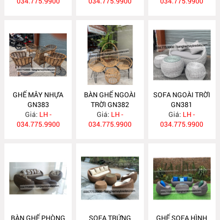
034.775.9900
034.775.9900
034.775.9900
GHẾ MÂY NHỰA
BÀN GHẾ NGOÀI
SOFA NGOÀI TRỜI
GN383
TRỜI GN382
GN381
Giá:
LH -
Giá:
LH -
Giá:
LH -
034.775.9900
034.775.9900
034.775.9900
BÀN GHẾ PHÒNG
SOFA TRỨNG
GHẾ SOFA HÌNH