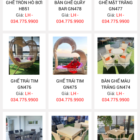
GHẾ TRÒN HÒ BƠI
BÀN GHẾ QUẦY
GHẾ MẶT TRĂNG
HB51
BAR GN478
GN477
Giá:
LH -
Giá:
LH -
Giá:
LH -
034.775.9900
034.775.9900
034.775.9900
GHẾ TRÁI TIM
GHẾ TRÁI TIM
BÀN GHẾ MÀU
GN476
GN475
TRẮNG GN474
Giá:
LH -
Giá:
LH -
Giá:
LH -
034.775.9900
034.775.9900
034.775.9900