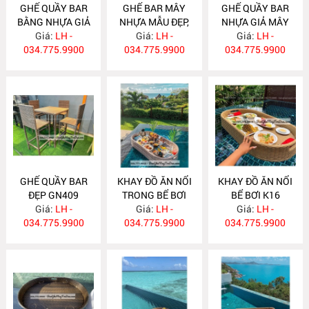
GHẾ QUẦY BAR
GHẾ BAR MÂY
GHẾ QUẦY BAR
BẰNG NHỰA GIẢ
NHỰA MẪU ĐẸP,
NHỰA GIẢ MÂY
MÂY GN412
Giá:
LH -
ĐỘC ĐÁO GN411
Giá:
LH -
Giá:
GN410
LH -
034.775.9900
034.775.9900
034.775.9900
GHẾ QUẦY BAR
KHAY ĐỒ ĂN NỔI
KHAY ĐỒ ĂN NỔI
ĐẸP GN409
TRONG BỂ BƠI
BỂ BƠI K16
Giá:
LH -
Giá:
K17
LH -
Giá:
LH -
034.775.9900
034.775.9900
034.775.9900