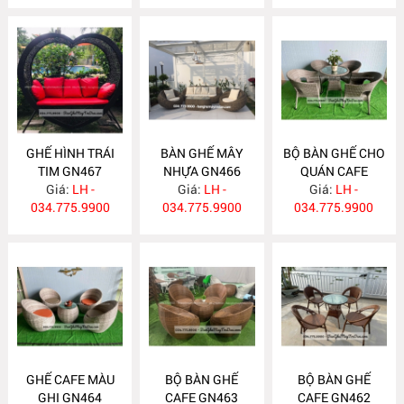
GHẾ HÌNH TRÁI
BÀN GHẾ MÂY
BỘ BÀN GHẾ CHO
TIM GN467
NHỰA GN466
QUÁN CAFE
Giá:
LH -
Giá:
LH -
Giá:
GN465
LH -
034.775.9900
034.775.9900
034.775.9900
GHẾ CAFE MÀU
BỘ BÀN GHẾ
BỘ BÀN GHẾ
GHI GN464
CAFE GN463
CAFE GN462