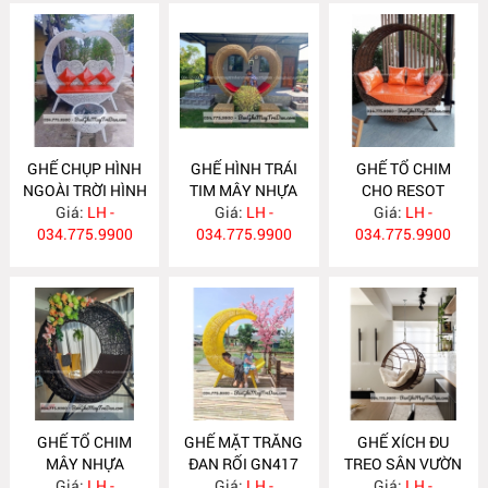
GHẾ CHỤP HÌNH
GHẾ HÌNH TRÁI
GHẾ TỔ CHIM
NGOÀI TRỜI HÌNH
TIM MÂY NHỰA
CHO RESOT
TRÁI TIM GN421
Giá:
LH -
Giá:
GN420
LH -
Giá:
GN419
LH -
034.775.9900
034.775.9900
034.775.9900
GHẾ TỔ CHIM
GHẾ MẶT TRĂNG
GHẾ XÍCH ĐU
MÂY NHỰA
ĐAN RỐI GN417
TREO SÂN VƯỜN
Giá:
GN418
LH -
Giá:
LH -
Giá:
GN416
LH -