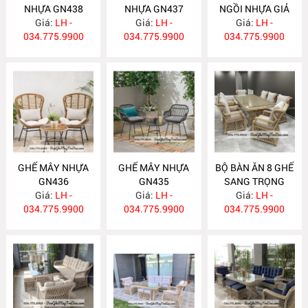
NHỰA GN438
NHỰA GN437
NGỒI NHỰA GIẢ
Giá:
LH -
Giá:
LH -
MÂY GN436
Giá:
LH -
034.775.9900
034.775.9900
034.775.9900
GHẾ MÂY NHỰA
GHẾ MÂY NHỰA
BỘ BÀN ĂN 8 GHẾ
GN436
GN435
SANG TRỌNG
Giá:
LH -
Giá:
LH -
Giá:
GN434
LH -
034.775.9900
034.775.9900
034.775.9900