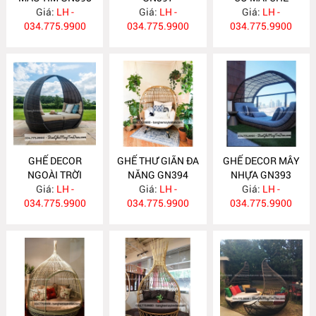
Giá:
LH -
Giá:
LH -
Giá:
GN396
LH -
034.775.9900
034.775.9900
034.775.9900
GHẾ DECOR
GHẾ THƯ GIÃN ĐA
GHẾ DECOR MÂY
NGOÀI TRỜI
NĂNG GN394
NHỰA GN393
Giá:
GN395
LH -
Giá:
LH -
Giá:
LH -
034.775.9900
034.775.9900
034.775.9900