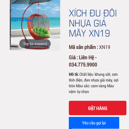
XÍCH ĐU ĐÔI
NHỰA GIẢ
MÂY XN19
Tap to expand
Mã sản phẩm :
XN19
Giá :
Liên Hệ -
034.775.9900
Mô tả:
Chất liệu: khung sắt, sơn
tĩnh điện, đan nhựa giả mây, sợi
tròn Màu sắc: cam vàng Màu
nệm: tự chọn
ĐẶT HÀNG
Yêu cầu gọi lại