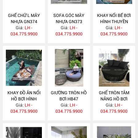
GHẾ CHỮ L MÂY
SOFA GÓC MÂY
KHAY NỔI BỂ BƠI
NHỰA GN374
NHỰA GN373
HÌNH THUYỀN
Giá:
LH -
Giá:
LH -
Giá:
K11V
LH -
034.775.9900
034.775.9900
034.775.9900
KHAY ĐỒ ĂN NỔI
GIƯỜNG TRÒN HỒ
GHẾ TRÒN TẮM
HỒ BƠI HÌNH
BƠI HB47
NẮNG HỒ BƠI
THUYỀN K11N
Giá:
LH -
Giá:
LH -
Giá:
HB46
LH -
034.775.9900
034.775.9900
034.775.9900