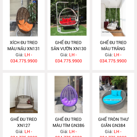
XÍCH ĐU TREO
GHẾ ĐU TREO
GHẾ ĐU TREO
MÀU NÂU XN131
SÂN VƯỜN XN130
MÀU TRẮNG
Giá:
LH -
Giá:
LH -
Giá:
XN128
LH -
034.775.9900
034.775.9900
034.775.9900
GHẾ ĐU TREO
GHẾ ĐU TREO
GHẾ TRÒN THƯ
XN127
MÀU TÍM GN386
GIÃN GN384
Giá:
LH -
Giá:
LH -
Giá:
LH -