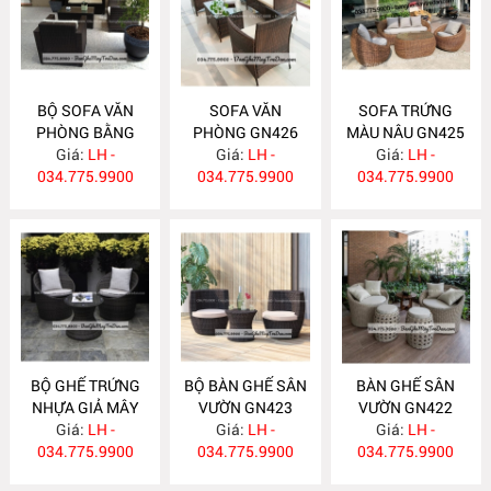
BỘ SOFA VĂN
SOFA VĂN
SOFA TRỨNG
PHÒNG BẰNG
PHÒNG GN426
MÀU NÂU GN425
NHỰA GIẢ MÂY
Giá:
LH -
Giá:
LH -
Giá:
LH -
034.775.9900
GN427
034.775.9900
034.775.9900
BỘ GHẾ TRỨNG
BỘ BÀN GHẾ SÂN
BÀN GHẾ SÂN
NHỰA GIẢ MÂY
VƯỜN GN423
VƯỜN GN422
Giá:
GN424
LH -
Giá:
LH -
Giá:
LH -
034.775.9900
034.775.9900
034.775.9900