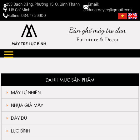
253 Bạch Đằng, Phường 15, Q. Bình Thạnh,
Email:
Tp. Hồ Chí Minh
dodungmaytre@gmail.com
Hotline: 034.775.9900
DANH MỤC SẢN PHẨM
MÂY TỰ NHIÊN
NHỰA GIẢ MÂY
DÂY DÙ
LỤC BÌNH