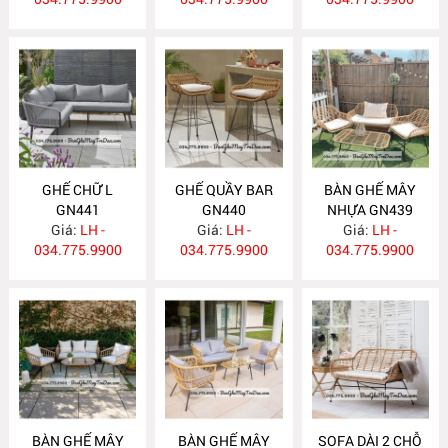
GHẾ CHỮ L
GHẾ QUẦY BAR
BÀN GHẾ MÂY
GN441
GN440
NHỰA GN439
Giá:
LH -
Giá:
LH -
Giá:
LH -
034.775.9900
034.775.9900
034.775.9900
BÀN GHẾ MÂY
BÀN GHẾ MÂY
SOFA DÀI 2 CHỖ