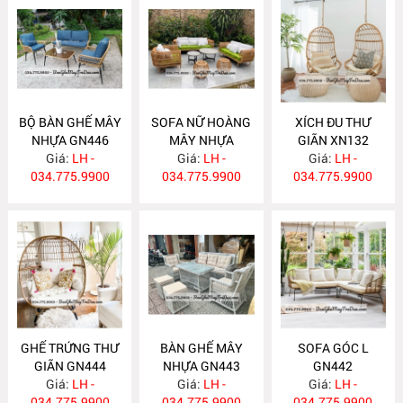
BỘ BÀN GHẾ MÂY
SOFA NỮ HOÀNG
XÍCH ĐU THƯ
NHỰA GN446
MÂY NHỰA
GIÃN XN132
Giá:
LH -
Giá:
GN445
LH -
Giá:
LH -
034.775.9900
034.775.9900
034.775.9900
GHẾ TRỨNG THƯ
BÀN GHẾ MÂY
SOFA GÓC L
GIÃN GN444
NHỰA GN443
GN442
Giá:
LH -
Giá:
LH -
Giá:
LH -
034.775.9900
034.775.9900
034.775.9900