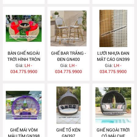
BÀN GHẾ NGOÀI
GHẾ BAR TRẮNG -
LƯỚI NHỰA ĐAN
TRỜI HÌNH TRÒN
ĐEN GN400
MẮT CÁO GN399
Giá:
GN401
LH -
Giá:
LH -
Giá:
LH -
034.775.9900
034.775.9900
034.775.9900
GHẾ MÁI VÒM
GHẾ TỔ KÉN
GHẾ NGOÀI TRỜI
MÀU TÍM GN398
GN397
CÓ MÁI CHE