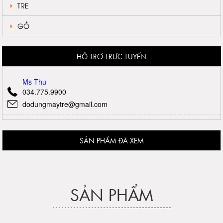
TRE
GỖ
HỖ TRỢ TRỰC TUYẾN
Ms Thu
034.775.9900
dodungmaytre@gmail.com
SẢN PHẨM ĐÃ XEM
SẢN PHẨM