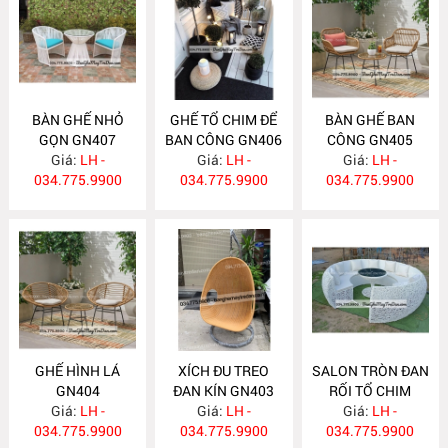
BÀN GHẾ NHỎ
GHẾ TỔ CHIM ĐỂ
BÀN GHẾ BAN
GỌN GN407
BAN CÔNG GN406
CÔNG GN405
Giá:
LH -
Giá:
LH -
Giá:
LH -
034.775.9900
034.775.9900
034.775.9900
GHẾ HÌNH LÁ
XÍCH ĐU TREO
SALON TRÒN ĐAN
GN404
ĐAN KÍN GN403
RỐI TỔ CHIM
Giá:
LH -
Giá:
LH -
Giá:
GN402
LH -
034.775.9900
034.775.9900
034.775.9900